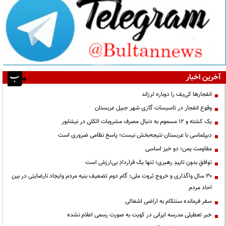
آخرین اخبار
انفجارها کی‌یف را دوباره لرزاند
وقوع انفجار در تاسیسات گازی شهر جبیل عربستان
یک کشته و ۱۲ مسموم به دنبال مصرف مشروبات الکلی در نیشابور
دیپلماسی با عربستان نتیجه‌بخش نیست؛ پاسخ نظامی ضروری است
مقاومت یمن؛ دو خیز اساسی
توافقِ بدونِ تاییدِ رهبری؛ تنها یک قراردادِ بی‌ارزش است
۳۰ سال واگذاری و خروج ثروت ملی؛ گام دوم تضعیف بنیه مردم وایجاد نارضایتی در بین
احاد مردم
سفر فرمانده سنتکام به اراضی اشغالی
خبر تعطیلی مدرسه ایرانی در کویت به صورت رسمی اعلام نشده