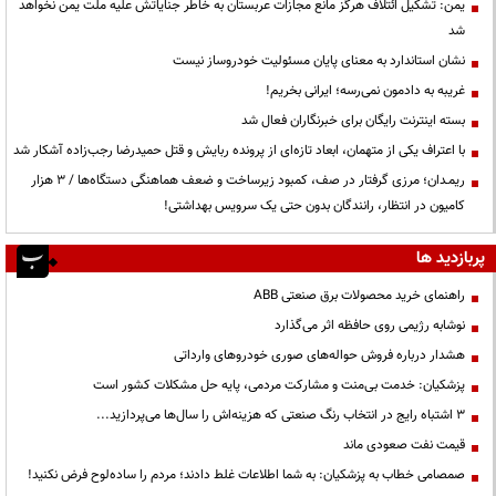
یمن: تشکیل ائتلاف هرگز مانع مجازات عربستان به خاطر جنایاتش علیه ملت یمن نخواهد
شد
نشان استاندارد به معنای پایان مسئولیت خودروساز نیست
غریبه به دادمون نمی‌رسه؛ ایرانی بخریم!
بسته اینترنت رایگان برای خبرنگاران فعال شد
با اعتراف یکی از متهمان، ابعاد تازه‌ای از پرونده ربایش و قتل حمیدرضا رجب‌زاده آشکار شد
ریمـدان؛ مرزی گرفتار در صف، کمبود زیرساخت و ضعف هماهنگی دستگاه‌ها / ۳ هزار
کامیون در انتظار، رانندگان بدون حتی یک سرویس بهداشتی!
پربازدید ها
راهنمای خرید محصولات برق صنعتی ABB
نوشابه رژیمی روی حافظه اثر می‌گذارد
هشدار درباره فروش حواله‌های صوری خودروهای وارداتی
پزشکیان: خدمت بی‌منت و مشارکت مردمی، پایه حل مشکلات کشور است
3 اشتباه رایج در انتخاب رنگ صنعتی که هزینه‌اش را سال‌ها می‌پردازید...
قیمت نفت صعودی ماند
صمصامی خطاب به پزشکیان: به شما اطلاعات غلط دادند؛ مردم را ساده‌لوح فرض نکنید!