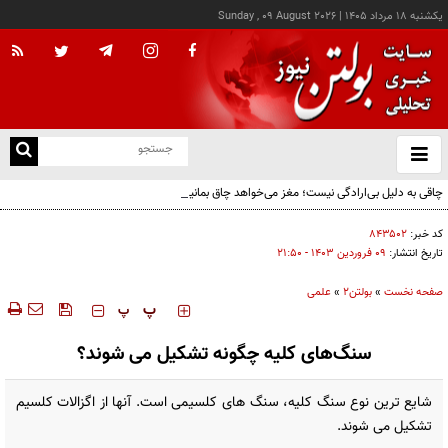
يکشنبه ۱۸ مرداد ۱۴۰۵
|
Sunday , 09 August 2026
از
و
ته
چاقی به دلیل بی‌ارادگی نیست؛ مغز می‌خواهد چاق بمانیم!
ن
نو
کد خبر:
۸۴۳۵۰۲
تاریخ انتشار:
۰۹ فروردين ۱۴۰۳ - ۲۱:۵۰
صفحه نخست
»
بولتن2
»
علمی
‍‍‍ پ
پ
سنگ‌های کلیه چگونه تشکیل می شوند؟
شایع ترین نوع سنگ کلیه، سنگ های کلسیمی است. آنها از اگزالات کلسیم
تشکیل می شوند.