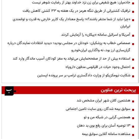
خادمیان: هیچ شفیعی برای زن نزد خداوند بهتر از رضایت شوهر نیست
ترافیک کشتیرانی از طریق تنگه هرمز در یک هفته به ۳۳ کشتی کاهش یافت
«چرا نباید از شما متنفر باشند؟»؛ پاسخ معنادار یک کاربر خارجی به قدرت و توانمندی
ایرانیان
آمریکا و اسرائیل سامانه «پیکان» را آزمایش کردند
صمصامی خطاب به پزشکیان: خودتان در مجلس بودید؛ دیدید انتقادات نمایندگان درباره
گران‌سازی ارز بود، نه واگذاری ایران‌خودرو
استفاده بیش از حد از صفحه‌نمایش می‌تواند به مغز کودکان آسیب ماندگار وارد کند
احتمال وجود حیات در اقیانوس مدفون «اروپا»
شکایت نیومکزیکو از وزارت دادگستری ترامپ بر سر پرونده اپستین
پربحث ترین عناوین
هشتمین کلان شهر ایران مشخص شد
سوابق بیمه شدگان روی سایت تامین اجتماعی
همجنس گرایی در شبکه من و تو
13 توصیه آسان برای رفع بوی بد دهان
مشاهده سامانه آنلاين سوابق بیمه