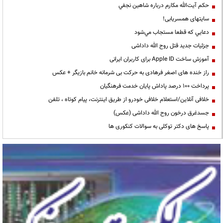
حكم آيت‌الله مكارم درباره شاهين نجفي
سایتهای همسریابی!
دعايي كه قطعا مستجاب مي‌شود
جزئیات جدید قتل روح الله داداشی
آموزش ساخت Apple ID برای کاربران ایرانی
راز خنده های اصغر فرهادی به حرکت بی شرمانه خانم بازیگر + عکس
پرداخت ۱۰۰ درصد پاداش پایان خدمت فرهنگیان
خلافی آنلاین/استعلام خلافی خودرو از طریق اینترنت، پیام کوتاه ، تلفن
جسدغرق درخون روح الله داداشی (عکس)
پاسخ های دکتر توکلی به سوالات کنکوری ها