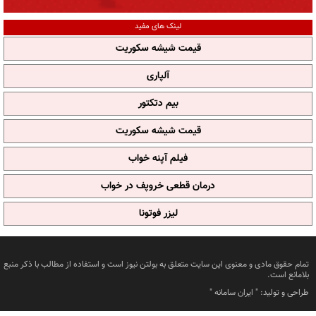
لینک های مفید
قیمت شیشه سکوریت
آلپاری
بیم دتکتور
قیمت شیشه سکوریت
فیلم آپنه خواب
درمان قطعی خروپف در خواب
لیزر فوتونا
تمام حقوق مادی و معنوی این سایت متعلق به بولتن نیوز است و استفاده از مطالب با ذکر منبع
بلامانع است.
طراحی و تولید: "
ایران سامانه
"