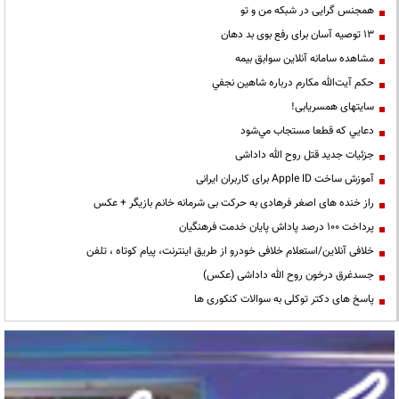
همجنس گرایی در شبکه من و تو
13 توصیه آسان برای رفع بوی بد دهان
مشاهده سامانه آنلاين سوابق بیمه
حكم آيت‌الله مكارم درباره شاهين نجفي
سایتهای همسریابی!
دعايي كه قطعا مستجاب مي‌شود
جزئیات جدید قتل روح الله داداشی
آموزش ساخت Apple ID برای کاربران ایرانی
راز خنده های اصغر فرهادی به حرکت بی شرمانه خانم بازیگر + عکس
پرداخت ۱۰۰ درصد پاداش پایان خدمت فرهنگیان
خلافی آنلاین/استعلام خلافی خودرو از طریق اینترنت، پیام کوتاه ، تلفن
جسدغرق درخون روح الله داداشی (عکس)
پاسخ های دکتر توکلی به سوالات کنکوری ها