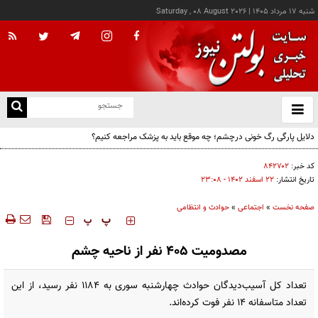
شنبه ۱۷ مرداد ۱۴۰۵
|
Saturday , 08 August 2026
از
و
ته
دلایل پارگی رگ خونی درچشم؛ چه موقع باید به پزشک مراجعه کنیم؟
ن
نو
کد خبر:
۸۴۲۷۰۲
تاریخ انتشار:
۲۲ اسفند ۱۴۰۲ - ۲۳:۰۸
صفحه نخست
»
اجتماعی
»
حوادث و انتظامی
‍‍‍ پ
پ
مصدومیت ۴۰۵ نفر از ناحیه چشم
تعداد کل آسیب‌دیدگان حوادث چهارشنبه سوری به ١١٨٤ نفر رسید، از این
تعداد متاسفانه ۱۴ نفر فوت کرده‌اند.