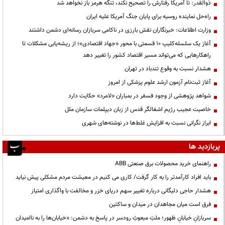
ذوالقدر: تا آمریکا رفتارش را تصحیح نکند، تنگه هرمز باز نخواهد شد
راه‌حل نماینده روسیه برای پایان جنگ آمریکا علیه ایران
وزارت اطلاعات: خبرنگاران نقش بارزی در ناکامی سربازان رسانه‌ای دشمن داشتند
آغاز یک سلسله‌کلیپ ۱۰ قسمتی با محور «جهاد اقتصادی»؛ از ریشه‌یابی مشکلات تا
راهکارهایی که می‌تواند مسیر اقتصاد کشور را تغییر دهد
هشدار نسبت به وقوع تندباد در تهران
آغاز ثبت‌نام آزمون ارشد علوم پزشکی از امروز
شواهد پژوهشی از وجود فسفر در بمباران «لامرد» حکایت دارد
خاصیت عجیب رژیم اشغالگر قدس از زبان دیپلمات سازمان ملل
ابراز نگرانی نسبت به افزایش غلط‌ها در نوشته‌های شهری
پربازدید ها
راهنمای خرید محصولات برق صنعتی ABB
باید افراد کارآمدتر را به کار گرفت/ کاری می کنیم در معیشت مردم مشکلی پیش نیاید
هشدار حاجی دلیگانی درباره تغییر سهم دریای خزر و مخالفت با واگذاری امتیاز
فرق است میان مجاهدان در میدان و ساکتین
سربازانِ خیابانِ ظهور؛ ملتِ مبعوثِ رودسر در پاسخ به دشمن: «خیابان‌ها را به ناامیدان