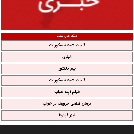
لینک های مفید
قیمت شیشه سکوریت
آلپاری
بیم دتکتور
قیمت شیشه سکوریت
فیلم آپنه خواب
درمان قطعی خروپف در خواب
لیزر فوتونا