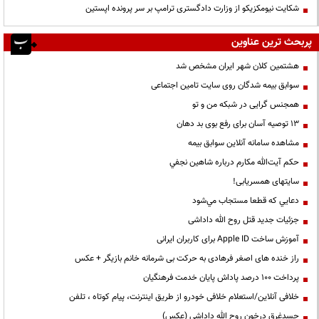
شکایت نیومکزیکو از وزارت دادگستری ترامپ بر سر پرونده اپستین
پربحث ترین عناوین
هشتمین کلان شهر ایران مشخص شد
سوابق بیمه شدگان روی سایت تامین اجتماعی
همجنس گرایی در شبکه من و تو
13 توصیه آسان برای رفع بوی بد دهان
مشاهده سامانه آنلاين سوابق بیمه
حكم آيت‌الله مكارم درباره شاهين نجفي
سایتهای همسریابی!
دعايي كه قطعا مستجاب مي‌شود
جزئیات جدید قتل روح الله داداشی
آموزش ساخت Apple ID برای کاربران ایرانی
راز خنده های اصغر فرهادی به حرکت بی شرمانه خانم بازیگر + عکس
پرداخت ۱۰۰ درصد پاداش پایان خدمت فرهنگیان
خلافی آنلاین/استعلام خلافی خودرو از طریق اینترنت، پیام کوتاه ، تلفن
جسدغرق درخون روح الله داداشی (عکس)