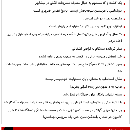
یک کشته و ۱۲ مسموم به دنبال مصرف مشروبات الکلی در نیشابور
دیپلماسی با عربستان نتیجه‌بخش نیست؛ پاسخ نظامی ضروری است
مقاومت یمن؛ دو خیز اساسی
توافقِ بدونِ تاییدِ رهبری؛ تنها یک قراردادِ بی‌ارزش است
۳۰ سال واگذاری و خروج ثروت ملی؛ گام دوم تضعیف بنیه مردم وایجاد نارضایتی در بین
احاد مردم
سفر فرمانده سنتکام به اراضی اشغالی
خبر تعطیلی مدرسه ایرانی در کویت به صورت رسمی اعلام نشده
یمن: تشکیل ائتلاف هرگز مانع مجازات عربستان به خاطر جنایاتش علیه ملت یمن نخواهد
شد
نشان استاندارد به معنای پایان مسئولیت خودروساز نیست
غریبه به دادمون نمی‌رسه؛ ایرانی بخریم!
بسته اینترنت رایگان برای خبرنگاران فعال شد
با اعتراف یکی از متهمان، ابعاد تازه‌ای از پرونده ربایش و قتل حمیدرضا رجب‌زاده آشکار شد
ریمـدان؛ مرزی گرفتار در صف، کمبود زیرساخت و ضعف هماهنگی دستگاه‌ها / ۳ هزار
کامیون در انتظار، رانندگان بدون حتی یک سرویس بهداشتی!