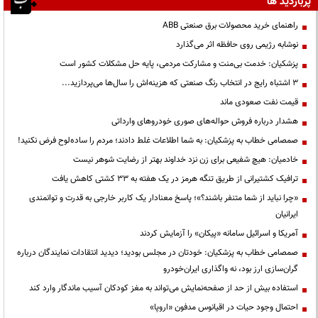
پربازدید ها
راهنمای خرید محصولات برق صنعتی ABB
نوشابه رژیمی روی حافظه اثر می‌گذارد
پزشکیان: خدمت بی‌منت و مشارکت مردمی، پایه حل مشکلات کشور است
3 اشتباه رایج در انتخاب رنگ صنعتی که هزینه‌اش را سال‌ها می‌پردازید...
قیمت نفت صعودی ماند
هشدار درباره فروش حواله‌های صوری خودروهای وارداتی
صمصامی خطاب به پزشکیان: به شما اطلاعات غلط دادند؛ مردم را ساده‌لوح فرض نکنید!
خادمیان: هیچ شفیعی برای زن نزد خداوند بهتر از رضایت شوهر نیست
ترافیک کشتیرانی از طریق تنگه هرمز در یک هفته به ۳۳ کشتی کاهش یافت
«چرا نباید از شما متنفر باشند؟»؛ پاسخ معنادار یک کاربر خارجی به قدرت و توانمندی
ایرانیان
آمریکا و اسرائیل سامانه «پیکان» را آزمایش کردند
صمصامی خطاب به پزشکیان: خودتان در مجلس بودید؛ دیدید انتقادات نمایندگان درباره
گران‌سازی ارز بود، نه واگذاری ایران‌خودرو
استفاده بیش از حد از صفحه‌نمایش می‌تواند به مغز کودکان آسیب ماندگار وارد کند
احتمال وجود حیات در اقیانوس مدفون «اروپا»