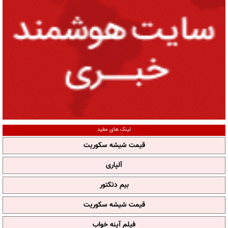
لینک های مفید
قیمت شیشه سکوریت
آلپاری
بیم دتکتور
قیمت شیشه سکوریت
فیلم آپنه خواب