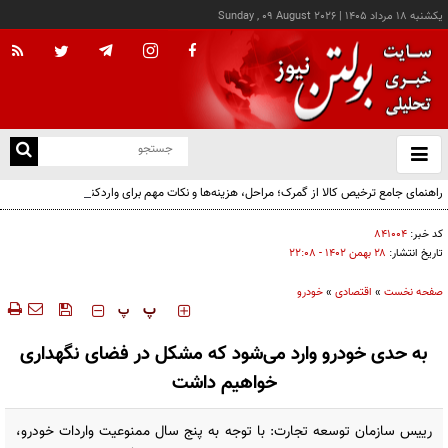
يکشنبه ۱۸ مرداد ۱۴۰۵
|
Sunday , 09 August 2026
از
و
ته
راهنمای جامع ترخیص کالا از گمرک؛ مراحل، هزینه‌ها و نکات مهم برای واردکنندگان
ن
نو
کد خبر:
۸۴۱۰۰۴
تاریخ انتشار:
۲۸ بهمن ۱۴۰۲ - ۲۲:۰۸
صفحه نخست
»
اقتصادی
»
خودرو
‍‍‍ پ
پ
به حدی خودرو وارد می‌شود که مشکل در فضای نگهداری
خواهیم داشت
رییس سازمان توسعه تجارت: با توجه به پنج سال ممنوعیت واردات خودرو،