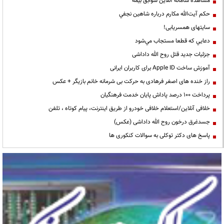
مشاهده سامانه آنلاين سوابق بیمه
حكم آيت‌الله مكارم درباره شاهين نجفي
سایتهای همسریابی!
دعايي كه قطعا مستجاب مي‌شود
جزئیات جدید قتل روح الله داداشی
آموزش ساخت Apple ID برای کاربران ایرانی
راز خنده های اصغر فرهادی به حرکت بی شرمانه خانم بازیگر + عکس
پرداخت ۱۰۰ درصد پاداش پایان خدمت فرهنگیان
خلافی آنلاین/استعلام خلافی خودرو از طریق اینترنت، پیام کوتاه ، تلفن
جسدغرق درخون روح الله داداشی (عکس)
پاسخ های دکتر توکلی به سوالات کنکوری ها