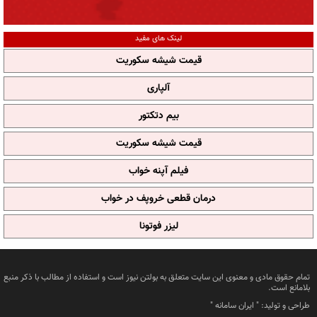
لینک های مفید
قیمت شیشه سکوریت
آلپاری
بیم دتکتور
قیمت شیشه سکوریت
فیلم آپنه خواب
درمان قطعی خروپف در خواب
لیزر فوتونا
تمام حقوق مادی و معنوی این سایت متعلق به بولتن نیوز است و استفاده از مطالب با ذکر منبع
بلامانع است.
طراحی و تولید: "
ایران سامانه
"