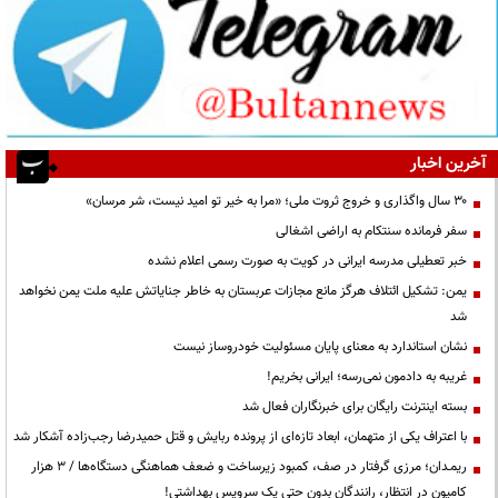
آخرین اخبار
۳۰ سال واگذاری و خروج ثروت ملی؛ «مرا به خیر تو امید نیست، شر مرسان»
سفر فرمانده سنتکام به اراضی اشغالی
خبر تعطیلی مدرسه ایرانی در کویت به صورت رسمی اعلام نشده
یمن: تشکیل ائتلاف هرگز مانع مجازات عربستان به خاطر جنایاتش علیه ملت یمن نخواهد
شد
نشان استاندارد به معنای پایان مسئولیت خودروساز نیست
غریبه به دادمون نمی‌رسه؛ ایرانی بخریم!
بسته اینترنت رایگان برای خبرنگاران فعال شد
با اعتراف یکی از متهمان، ابعاد تازه‌ای از پرونده ربایش و قتل حمیدرضا رجب‌زاده آشکار شد
ریمـدان؛ مرزی گرفتار در صف، کمبود زیرساخت و ضعف هماهنگی دستگاه‌ها / ۳ هزار
کامیون در انتظار، رانندگان بدون حتی یک سرویس بهداشتی!