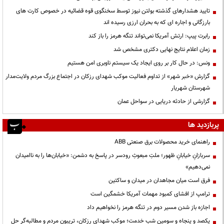
تایید هشدارهای گذشته بولتن نیوز توسط سخنگوی قوه قضائیه در خصوص کارت های
بارزگانی و اجاره ای که به بحران ارزی رسیده اند
رابرت پیپ: ارتش آمریکا نمی‌تواند تنگه هرمز را باز کند
زمان اعلام نتایج نهایی دکتری مشخص شد
ونس: در حال کار بر روی ایجاد یک سیستم ناوبری امن هستیم
گزارش «خبر شهر» از تداوم فعالیت موکب شهدای رزکان در اجتماع بزرگ مردم ولایت‌مدار
شهرستان شهریار
گزارشی از حادثه دریایی در سواحل عمان
پربازدید ها
راهنمای خرید محصولات برق صنعتی ABB
سربازانِ خیابانِ ظهور؛ ملتِ مبعوثِ رودسر در پاسخ به دشمن: «خیابان‌ها را به ناامیدان
نمی‌دهیم»
فرق است میان مجاهدان در میدان و ساکتین
ترامپ از افشای کمبود مهمات آمریکا خشمگین است
اجازه باز شدن مسیر دوم در تنگه هرمز را نخواهیم داد
یکصد و پنجاه و سومین شب خدمت؛ موکب شهدای رزکان، تریبون مردم و مطالبه‌گر حل