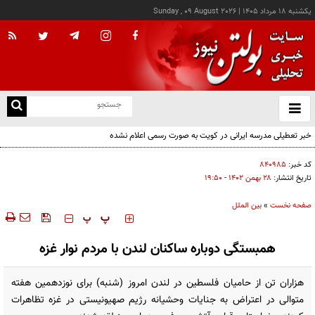
يکشنبه ۱۸ مرداد ۱۴۰۵
|
Sunday , 09 August 2026
از
و
ته
خبر تعطیلی مدرسه ایرانی در کویت به صورت رسمی اعلام نشده
ن
نو
کد خبر:
۸۴۰۹۸۵
تاریخ انتشار:
۲۸ بهمن ۱۴۰۲ - ۱۹:۵۰
صفحه نخست
»
بین الملل
‍‍‍ پ
پ
همبستگی دوباره ساکنان لندن با مردم نوار غزه
هزاران تن از حامیان فلسطین در لندن امروز (شنبه) برای نوزدهمین هفته
متوالی در اعتراض به جنایات وحشیانه رژیم صهیونیستی در غزه تظاهرات