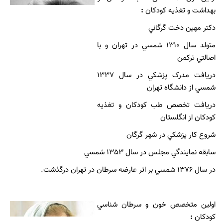
بهداشت و تغذيه كودكان
:
دكتر مهين دخت گرگاني
متولد سال 1310 شمسي در تهران و با
اصالتي تركمن
دريافت مدرک پزشكي در سال 1337
شمسي از دانشگاه تهران
دريافت تخصص طب كودكان و تغذيه
كودكان از انگلستان
شروع كار پزشكي در شهر گرگان
سابقه نمايندگي مجلس در سال 1353 شمسي
در سال 1376 شمسي بر اثر عارضه سرطان در تهران درگذشت.
اولين متخصص خون و سرطان شناسي
كودكان
: