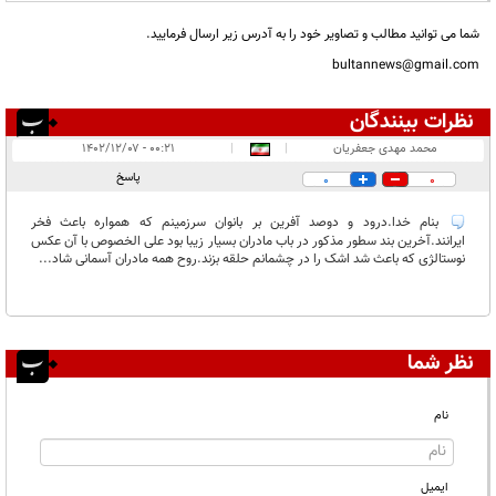
شما می توانید مطالب و تصاویر خود را به آدرس زیر ارسال فرمایید.
bultannews@gmail.com
نظرات بینندگان
انتشار یافته:
۱
محمد مهدی جعفریان
|
|
۰۰:۲۱ - ۱۴۰۲/۱۲/۰۷
در انتظار بررسی:
پاسخ
0
0
غیر قابل انتشار:
بنام خدا.درود و دوصد آفرین بر بانوان سرزمینم که همواره باعث فخر
ایرانند.آخرین بند سطور مذکور در باب مادران بسیار زیبا بود علی الخصوص با آن عکس
نوستالژی که باعث شد اشک را در چشمانم حلقه بزند.روح همه مادران آسمانی شاد...
نظر شما
نام
ایمیل