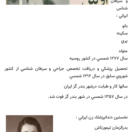
و سرطان
شناس
ايراني :
بانو
سكينه
پري
متولد
سال 1277 شمسي در كشور روسيه
تحصيل پزشكي و دريافت تخصص جراحي و سرطان شناسي از كشور
شوروي سابق در سال 1312 شمسي
سالها كار و طبابت درشهر بندر گز ايران
در سال 1357 شمسي در شهر بندر گز فوت شد.
نخستين دندانپزشك زن ايراني :
بدرالزمان تيمورتاش