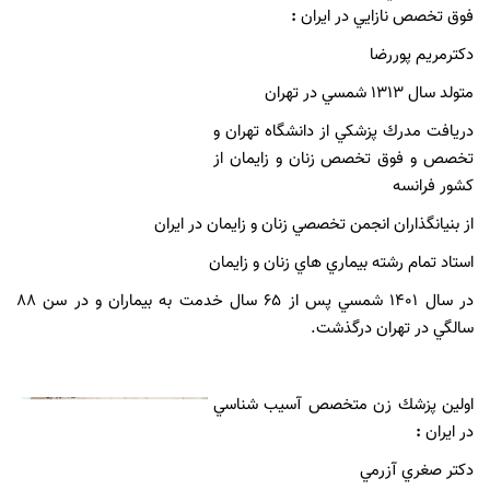
فوق تخصص نازايي در ايران
:
دكترمريم پوررضا
متولد سال 1313 شمسي در تهران
دريافت مدرك پزشكي از دانشگاه تهران و
تخصص و فوق تخصص زنان و زايمان از
كشور فرانسه
از بنيانگذاران انجمن تخصصي زنان و زايمان در ايران
استاد تمام رشته بيماري هاي زنان و زايمان
در سال 1401 شمسي پس از 65 سال خدمت به بيماران و در سن 88
سالگي در تهران درگذشت.
اولين پزشك زن متخصص آسيب شناسي
در ايران
:
دكتر صغري آزرمي