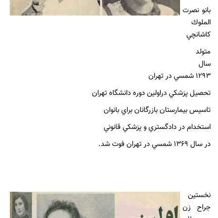
بانو نصرت
الملوك
كاشانچي
متولد
سال
1293 شمسي در تهران
تحصيل پزشكي دراولين دوره دانشگاه تهران
تاسيس بيمارستان بازرگانان براي بانوان
استخدام در دادگستري و پزشكي قانوني
در سال 1369 شمسي در تهران فوت شد.
نخستين
جراح زن