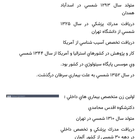
متولد سال 1293 شمسي در اسدآباد
همدان
دريافت مدرك پزشكي در سال 1325
شمسي از دانشگاه تهران
دريافت تخصص آسيب شناسي از آمريكا
كار و پژوهش در كشورهاي استراليا و آمريكا از سال 1344 شمسي
وي موسس پايگاه سيتولوژي در كشور بود.
در سال 1352 شمسي به علت بيماري سرطان درگذشت.
اولين زن متخصص بيماري هاي داخلي
:
دكترشكوه اقدس محامدي
متولد سال 1310 شمسي در تهران
دريافت مدرك پزشكي و تخصص داخلي
در دهه 30 شمسي از كشور آلمان