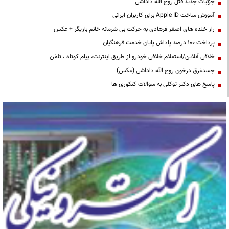
جزئیات جدید قتل روح الله داداشی
آموزش ساخت Apple ID برای کاربران ایرانی
راز خنده های اصغر فرهادی به حرکت بی شرمانه خانم بازیگر + عکس
پرداخت ۱۰۰ درصد پاداش پایان خدمت فرهنگیان
خلافی آنلاین/استعلام خلافی خودرو از طریق اینترنت، پیام کوتاه ، تلفن
جسدغرق درخون روح الله داداشی (عکس)
پاسخ های دکتر توکلی به سوالات کنکوری ها