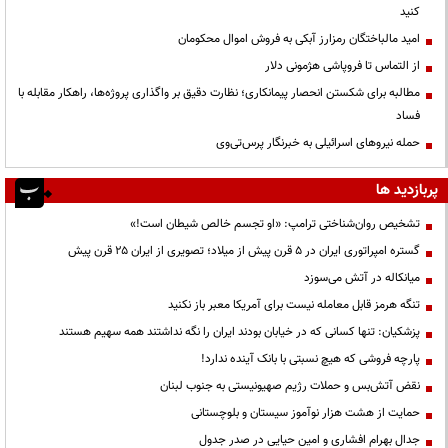
کنید
امید مالباختگان رمزارز آبکی به فروش اموال محکومان
از التماس تا فروپاشی هژمونی دلار
مطالبه برای شکستن انحصار پیمانکاری؛ نظارت دقیق بر واگذاری پروژه‌ها، راهکار مقابله با
فساد
حمله نیروهای اسرائیلی به خبرنگار پرس‌تی‌وی
پربازدید ها
تشخیص روان‌شناختی ترامپ: «او تجسم خالص شیطان است!»
گستره امپراتوری ایران در ۵ قرن پیش از میلاد؛ تصویری از ایران ۲۵ قرن پیش
میانکاله در آتش می‌سوزد
تنگه هرمز قابل معامله نیست برای آمریکا معبر باز نکنید
پزشکیان: تنها کسانی که در خیابان بودند ایران را نگه نداشتند همه سهیم هستند
پارچه فروشی که هیچ نسبتی با بانک آینده ندارد!
نقض آتش‌بس و حملات رژیم صهیونیستی به جنوب لبنان
حمایت از هشت هزار نوآموز سیستان و بلوچستانی
جدال بهرام افشاری و امین حیایی در صدر جدول