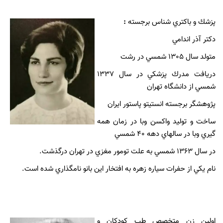
پزشك و باكتري شناس برجسته
:
دكتر آذر اندامي
متولد سال 1305 شمسي در رشت
دريافت مدرك پزشكي در سال 1337
شمسي از دانشگاه تهران
پژوهشگر برجسته انستيتو پاستور ايران
ساخت و توليد واكسن وبا در زمان همه
گيري وبا در سالهاي دهه 40 شمسي
در سال 1363 شمسي به علت تومور مغزي در تهران درگذشت.
نام يكي از حفرات سياره زهره به افتخار اين بانو نامگذاري شده است.
اولين زن متخصص طب كودكان و