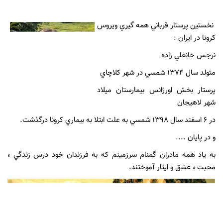
نخستين پرستار قرباني همه گيري ويروس
كرونا در ايران :
نرجس خانعلي زاده
متولد سال 1374 شمسي در شهر كلاچاي
پرستار بخش اورژانس بيمارستان ميلاد
شهر لاهيجان
در 6 اسفند سال 1398 شمسي به علت ابتلا به بيماري كرونا درگذشت.
و در پایان ....
به ياد همه مادران گمنام سرزمينم كه به فرزندان خود درس زندگي
،
محبت
،
عشق و ايثار آموختند.