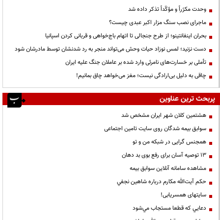
وحدت مکرّراً و مؤکّداً تذکر داده شد
ماجرای نصب سنگ مزار اکبر عبدی چیست؟
بحران اینفانتینو؛ از طرح جنجالی تا اتهام باج‌خواهی و قربانی کردن اسپانیا
دست نزنید؛ لمس نوزاد حیات وحش می‌تواند منجر به رد شدنشان توسط مادرشان شود
تأملی بر خسارت‌های نامرئی وارد شده بر عاملان جنگ علیه ایران
چاقی به دلیل بی‌ارادگی نیست؛ مغز می‌خواهد چاق بمانیم!
پربحث ترین عناوین
هشتمین کلان شهر ایران مشخص شد
سوابق بیمه شدگان روی سایت تامین اجتماعی
همجنس گرایی در شبکه من و تو
13 توصیه آسان برای رفع بوی بد دهان
مشاهده سامانه آنلاين سوابق بیمه
حكم آيت‌الله مكارم درباره شاهين نجفي
سایتهای همسریابی!
دعايي كه قطعا مستجاب مي‌شود