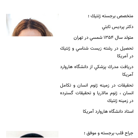
متخصص برجسته ژنتيك
:
دکتر پرديس ثابتي
متولد سال 1354 شمسي در تهران
تحصيل در رشته زيست شناسي و ژنتيك
در آمريكا
دريافت مدرك پزشكي از دانشگاه هاروارد
آمريكا
تحقيقات در زمينه ژنوم انسان و تكامل
انسان ، ژنوم مالاريا و تحقيقات گسترده
در زمینه ژنتيك
استاد دانشگاه هاروارد آمريكا
جراح قلب برجسته و موفق
: