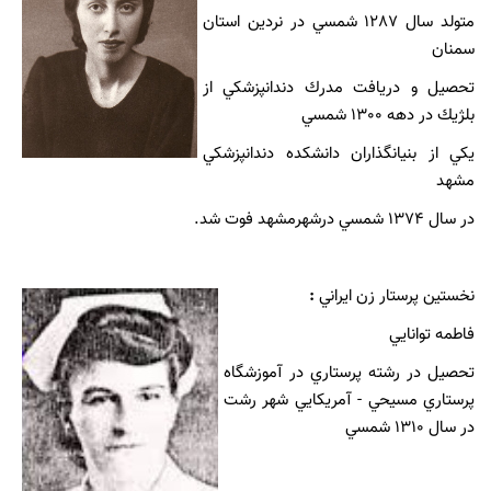
متولد سال 1287 شمسي در نردين استان
سمنان
تحصيل و دريافت مدرك دندانپزشكي از
بلژيك در دهه 1300 شمسي
يكي از بنيانگذاران دانشكده دندانپزشكي
مشهد
در سال 1374 شمسي درشهرمشهد فوت شد.
نخستين پرستار زن ايراني
:
فاطمه توانايي
تحصيل در رشته پرستاري در آموزشگاه
پرستاري مسيحي - آمريكايي شهر رشت
در سال 1310 شمسي