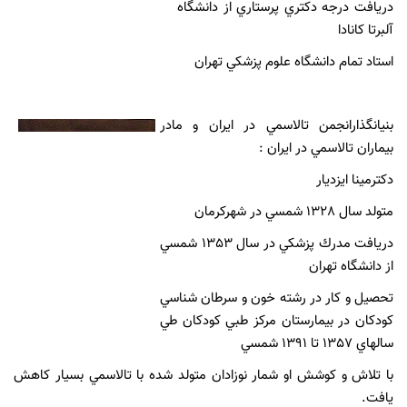
دريافت درجه دكتري پرستاري از دانشگاه
آلبرتا كانادا
استاد تمام دانشگاه علوم پزشكي تهران
بنيانگذارانجمن تالاسمي در ايران و مادر
بيماران تالاسمي در ايران :
دكترمينا ايزديار
متولد سال 1328 شمسي در شهركرمان
دريافت مدرك پزشكي در سال 1353 شمسي
از دانشگاه تهران
تحصيل و كار در رشته خون و سرطان شناسي
كودكان در بيمارستان مركز طبي كودكان طي
سالهاي 1357 تا 1391 شمسي
با تلاش و كوشش او شمار نوزادان متولد شده با تالاسمي بسيار كاهش
يافت.