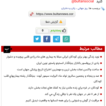
کنید
bultansocial@
برچسب ها:
روز جهانی
،
زنان و دختران
گزارش خطا
پسندیدم
0
مطالب مرتبط
نوید زندگی بهتر برای کودکان ایرانی مبتلا به بیماری های مادرزادی قلبی پیچیده و دشوار
یادی از پروفسور بالتازار بنیانگذار انستیتو پاستور نوین ایران
ساخت واکسن نجات بخش ترین و مهمترین اختراع تاریخ پزشکی جهان است
صد و پنجاه و پنجمين سالروز تولد ماد الیزابت سیمور اَبوت بنيانگذار رشته بيماريهاي قلب
كودكان
كودكان در غزه براي زنده ماندن نياز به كمك هاي نجات بخش دارند
از هر 8 نفر در جهان يك نفر با چاقي زندگي مي كند
مراقبت از گوش و شنوایی را برای همه انسانها به واقعیت تبدیل کنیم