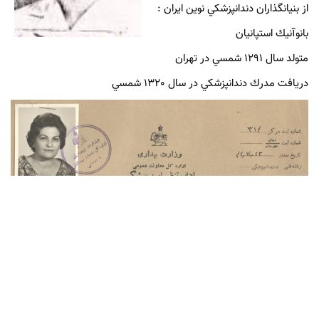
از بنيانگذاران دندانپزشكي نوين ايران :
بانوآنيك استپانيان
متولد سال 1291 شمسي در تهران
دريافت مدرك دندانپزشكي در سال 1320 شمسي