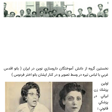
نخستين گروه از دانش آموختگان داروسازي نوين در ايران ( بانو اقدس
غربي با لباس تيره در وسط تصوير و در كنار ايشان بانو اختر فردوس )
اولين
پزشك زن
ايراني در
پزشكي
قانوني
: