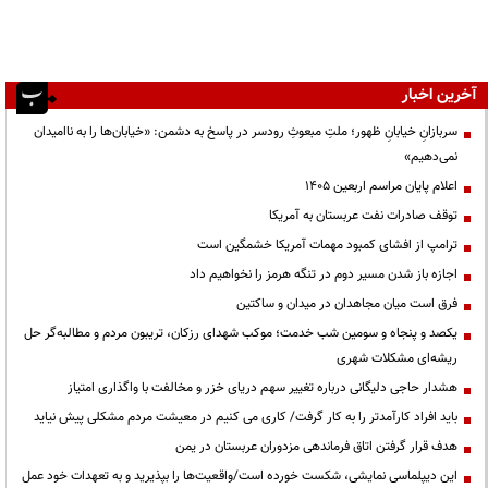
آخرین اخبار
سربازانِ خیابانِ ظهور؛ ملتِ مبعوثِ رودسر در پاسخ به دشمن: «خیابان‌ها را به ناامیدان
نمی‌دهیم»
اعلام پایان مراسم اربعین ۱۴۰۵
توقف صادرات نفت عربستان به آمریکا
ترامپ از افشای کمبود مهمات آمریکا خشمگین است
اجازه باز شدن مسیر دوم در تنگه هرمز را نخواهیم داد
فرق است میان مجاهدان در میدان و ساکتین
یکصد و پنجاه و سومین شب خدمت؛ موکب شهدای رزکان، تریبون مردم و مطالبه‌گر حل
ریشه‌ای مشکلات شهری
هشدار حاجی دلیگانی درباره تغییر سهم دریای خزر و مخالفت با واگذاری امتیاز
باید افراد کارآمدتر را به کار گرفت/ کاری می کنیم در معیشت مردم مشکلی پیش نیاید
هدف قرار گرفتن اتاق‌ فرماندهی مزدوران عربستان در یمن
این دیپلماسی نمایشی، شکست خورده است/واقعیت‌ها را بپذیرید و به تعهدات خود عمل