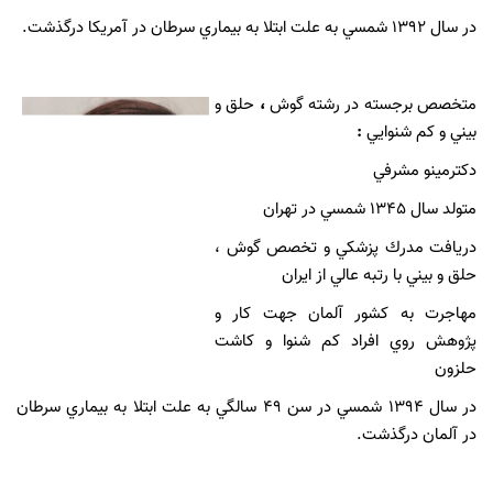
در سال 1392 شمسي به علت ابتلا به بيماري سرطان در آمريكا درگذشت.
متخصص برجسته در رشته گوش
،
حلق و
بيني و كم شنوايي
:
دكترمينو مشرفي
متولد سال 1345 شمسي در تهران
دريافت مدرك پزشكي و تخصص گوش ،
حلق و بيني با رتبه عالي از ايران
مهاجرت به كشور آلمان جهت كار و
پژوهش روي افراد كم شنوا و كاشت
حلزون
در سال 1394 شمسي در سن 49 سالگي به علت ابتلا به بيماري سرطان
در آلمان درگذشت.