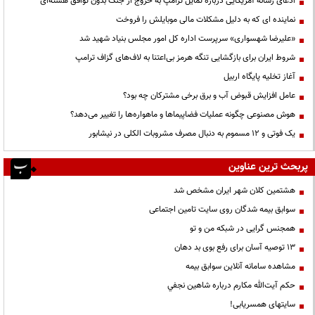
ادعای رسانه آمریکایی درباره تمایل ترامپ به خروج از جنگ بدون توافق هسته‌ای
نماینده ای که به دلیل مشکلات مالی موبایلش را فروخت
«علیرضا شهسواری» سرپرست اداره کل امور مجلس بنیاد شهید شد
شروط ایران برای بازگشایی تنگه هرمز بی‌اعتنا به لاف‌های گزاف ترامپ
آغاز تخلیه پایگاه اربیل
عامل افزایش قبوض آب و برق برخی مشترکان چه بود؟
هوش مصنوعی چگونه عملیات فضاپیماها و ماهواره‌ها را تغییر می‌دهد؟
یک فوتی و ۱۲ مسموم به دنبال مصرف مشروبات الکلی در نیشابور
پربحث ترین عناوین
هشتمین کلان شهر ایران مشخص شد
سوابق بیمه شدگان روی سایت تامین اجتماعی
همجنس گرایی در شبکه من و تو
13 توصیه آسان برای رفع بوی بد دهان
مشاهده سامانه آنلاين سوابق بیمه
حكم آيت‌الله مكارم درباره شاهين نجفي
سایتهای همسریابی!