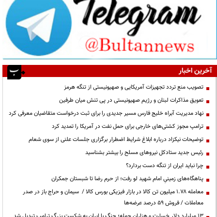
آخرین اخبار
تصویب منع تردد تجهیزات آمریکایی و صهیونیستی از تنگه هرمز
تعویق مذاکرات لبنان و رژیم صهیونیستی در پی تنش میان طرفین
نهاد مدیریت آبراه خلیج فارس مسیر جدیدی را برای ثبت درخواست متقاضیان معرفی کرد
ترامپ مجوز کشتی‌های خارجی برای حمل نفت در آمریکا را تمدید کرد
توضیحات نیکزاد درباره ابلاغ شرایط اضطرار برگزاری جلسات علنی از سوی شعام
رئیس جدید ستادکل نیروهای مسلح را بیشتر بشناسید
چرا نباید ایران از تنگه دست بردارد؟
پناهگاه‌های زمینیِ امام شهید لو رفت؛ از حرم رضا تا شبستان جمکران
معامله ۱.۷۸ میلیون تن کالا در بازار فیزیکی بورس کالا / سیمان و حراج باز در صدر
معاملات / فروش ۵۹ درصد عرضه‌ها
۱۳ میلیارد دلار خسارت و هزاران حمله؛ جنگ با ایران به شکست بزرگ ترامپ تبدیل شد