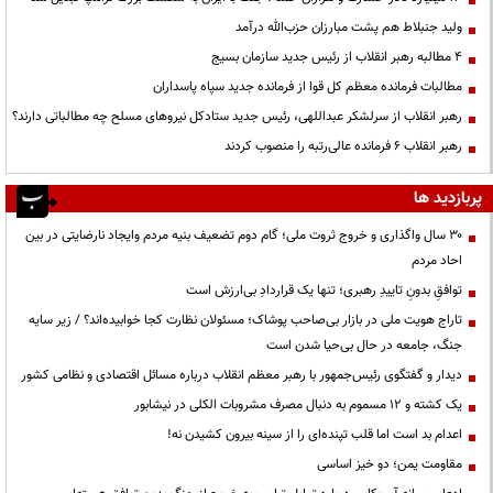
ولید جنبلاط هم پشت مبارزان حزب‌الله درآمد
۴ مطالبه رهبر انقلاب از رئیس جدید سازمان بسیج
مطالبات فرمانده معظم کل قوا از فرمانده جدید سپاه پاسداران
رهبر انقلاب از سرلشکر عبداللهی، رئیس جدید ستادکل نیروهای مسلح چه مطالباتی دارند؟
رهبر انقلاب ۶ فرمانده عالی‌رتبه را منصوب کردند
پربازدید ها
۳۰ سال واگذاری و خروج ثروت ملی؛ گام دوم تضعیف بنیه مردم وایجاد نارضایتی در بین
احاد مردم
توافقِ بدونِ تاییدِ رهبری؛ تنها یک قراردادِ بی‌ارزش است
تاراج هویت ملی در بازار بی‌صاحب پوشاک؛ مسئولان نظارت کجا خوابیده‌اند؟ / زیر سایه
جنگ، جامعه در حال بی‌حیا شدن است
دیدار و گفتگوی رئیس‌جمهور با رهبر معظم انقلاب درباره مسائل اقتصادی و نظامی کشور
یک کشته و ۱۲ مسموم به دنبال مصرف مشروبات الکلی در نیشابور
اعدام بد است اما قلب تپنده‌ای را از سینه بیرون کشیدن نه!
مقاومت یمن؛ دو خیز اساسی