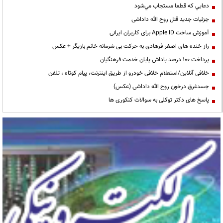
دعايي كه قطعا مستجاب مي‌شود
جزئیات جدید قتل روح الله داداشی
آموزش ساخت Apple ID برای کاربران ایرانی
راز خنده های اصغر فرهادی به حرکت بی شرمانه خانم بازیگر + عکس
پرداخت ۱۰۰ درصد پاداش پایان خدمت فرهنگیان
خلافی آنلاین/استعلام خلافی خودرو از طریق اینترنت، پیام کوتاه ، تلفن
جسدغرق درخون روح الله داداشی (عکس)
پاسخ های دکتر توکلی به سوالات کنکوری ها