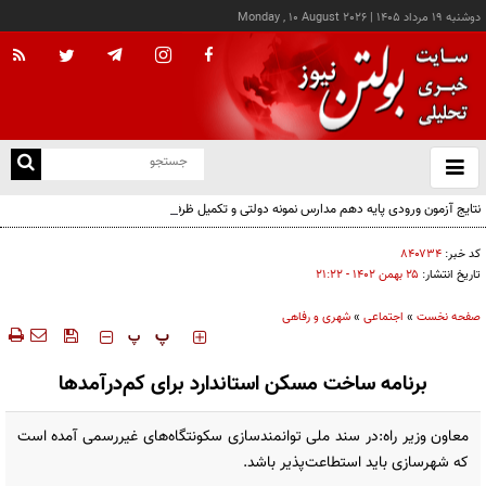
دوشنبه ۱۹ مرداد ۱۴۰۵
|
Monday , 10 August 2026
از
و
ته
نتایج آزمون ورودی پایه دهم مدارس نمونه دولتی و تکمیل ظرفیت سمپاد اعلام شد
ن
نو
کد خبر:
۸۴۰۷۳۴
تاریخ انتشار:
۲۵ بهمن ۱۴۰۲ - ۲۱:۲۲
صفحه نخست
»
اجتماعی
»
شهری و رفاهی
‍‍‍ پ
پ
برنامه ساخت مسکن استاندارد برای کم‌درآمدها
معاون وزیر راه:در سند ملی توانمندسازی سکونتگاه‌های غیررسمی آمده است
که شهرسازی باید استطاعت‌پذیر باشد.