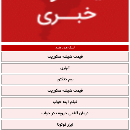
لینک های مفید
قیمت شیشه سکوریت
آلپاری
بیم دتکتور
قیمت شیشه سکوریت
فیلم آپنه خواب
درمان قطعی خروپف در خواب
لیزر فوتونا