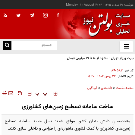
دوشنبه ۱۹ مرداد ۱۴۰۵
|
Monday , 10 August 2026
از
و
ته
بلیت پرواز تهران - مشهد از ۱۰ تا ۱۹ میلیون تومان
ن
نو
کد خبر:
۸۴۰۵۸۲
تاریخ انتشار:
۲۳ بهمن ۱۴۰۲ - ۱۶:۴۰
صفحه نخست
»
اقتصادی
»
گوناگون
‍‍‍ پ
پ
ساخت سامانه تسطیح زمین‌های کشاورزی
متخصصانِ دانش بنیانِ کشور موفق شدند نسل جدید سامانه تسطیح
زمین‌های کشاورزی با کمک فناوری ماهواره‌ای را طراحی و داخلی سازی کنند.