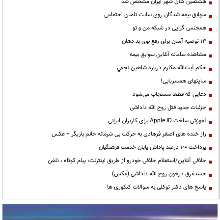
هشتمین کلان شهر ایران مشخص شد
سوابق بیمه شدگان روی سایت تامین اجتماعی
همجنس گرایی در شبکه من و تو
13 توصیه آسان برای رفع بوی بد دهان
مشاهده سامانه آنلاين سوابق بیمه
حكم آيت‌الله مكارم درباره شاهين نجفي
سایتهای همسریابی!
دعايي كه قطعا مستجاب مي‌شود
جزئیات جدید قتل روح الله داداشی
آموزش ساخت Apple ID برای کاربران ایرانی
راز خنده های اصغر فرهادی به حرکت بی شرمانه خانم بازیگر + عکس
پرداخت ۱۰۰ درصد پاداش پایان خدمت فرهنگیان
خلافی آنلاین/استعلام خلافی خودرو از طریق اینترنت، پیام کوتاه ، تلفن
جسدغرق درخون روح الله داداشی (عکس)
پاسخ های دکتر توکلی به سوالات کنکوری ها