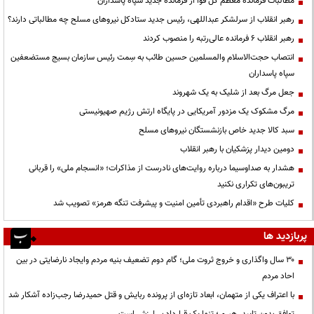
مطالبات فرمانده معظم کل قوا از فرمانده جدید سپاه پاسداران
رهبر انقلاب از سرلشکر عبداللهی، رئیس جدید ستادکل نیروهای مسلح چه مطالباتی دارند؟
رهبر انقلاب ۶ فرمانده عالی‌رتبه را منصوب کردند
انتصاب حجت‌الاسلام ‌والمسلمین حسین طائب به سِمت رئیس سازمان بسیج مستضعفین
سپاه پاسداران
جعل مرگ بعد از شلیک به یک شهروند
مرگ مشکوک یک مزدور آمریکایی در پایگاه ارتش رژیم صهیونیستی
سبد کالا جدید خاص بازنشستگان نیروهای مسلح
دومین دیدار پزشکیان با رهبر انقلاب
هشدار به صداوسیما درباره روایت‌های نادرست از مذاکرات؛ «انسجام ملی» را قربانی
تریبون‌های تکراری نکنید
کلیات طرح «اقدام راهبردی تأمین امنیت و پیشرفت تنگه هرمز» تصویب شد
پربازدید ها
۳۰ سال واگذاری و خروج ثروت ملی؛ گام دوم تضعیف بنیه مردم وایجاد نارضایتی در بین
احاد مردم
با اعتراف یکی از متهمان، ابعاد تازه‌ای از پرونده ربایش و قتل حمیدرضا رجب‌زاده آشکار شد
توافقِ بدونِ تاییدِ رهبری؛ تنها یک قراردادِ بی‌ارزش است