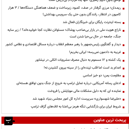
ریمـدان؛ مرزی گرفتار در صف، کمبود زیرساخت و ضعف هماهنگی دستگاه‌ها / ۳ هزار
کامیون در انتظار، رانندگان بدون حتی یک سرویس بهداشتی!
بسته اینترنت رایگان برای خبرنگاران فعال شد
تاراج هویت ملی در بازار بی‌صاحب پوشاک؛ مسئولان نظارت کجا خوابیده‌اند؟ / زیر سایه
جنگ، جامعه در حال بی‌حیا شدن است
دیدار و گفتگوی رئیس‌جمهور با رهبر معظم انقلاب درباره مسائل اقتصادی و نظامی کشور
غریبه به دادمون نمی‌رسه؛ ایرانی بخریم!
یک کشته و ۱۲ مسموم به دنبال مصرف مشروبات الکلی در نیشابور
اعدام بد است اما قلب تپنده‌ای را از سینه بیرون کشیدن نه!
مقاومت یمن؛ دو خیز اساسی
ادعای رسانه آمریکایی درباره تمایل ترامپ به خروج از جنگ بدون توافق هسته‌ای
نماینده ای که به دلیل مشکلات مالی موبایلش را فروخت
«علیرضا شهسواری» سرپرست اداره کل امور مجلس بنیاد شهید شد
شروط ایران برای بازگشایی تنگه هرمز بی‌اعتنا به لاف‌های گزاف ترامپ
پربحث ترین عناوین