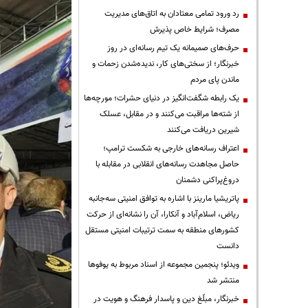
رد ورود تمامی معتادان به اتاق‌های مدیریت
مصرف؛ شرایط خاص پذیرش
حرف‌های صمیمانه یک تیم رسانه‌ای در روز
خبرنگار؛ از سختی‌های کار، ندیده‌شدن زحمات و
ماندن پای مردم
یک رابطه شگفت‌انگیز در دنیای حشرات؛ مورچه‌ها
از شته‌ها مراقبت می‌کنند و در مقابل، عسلک
شیرین دریافت می‌کنند
اعتراف رسانه‌های خارجی به شکست ترامپ؛
حاصل مجاهدت رسانه‌های انقلابی در مقابله با
دروغ‌پراکنی دشمنان
پاتریشیا مارینز با اشاره به توافق امنیتی سه‌جانبه
ریاض، اسلام‌آباد و آنکارا، آن را نشانه‌ای از حرکت
کشورهای منطقه به سمت ترتیبات امنیتی مستقل
دانست
ویدئو؛ پنجمین مجموعه از اسناد مربوط به یوفوها
منتشر شد
خبرنگار، مبلّغ دین و پاسدار فرهنگ و هویت در