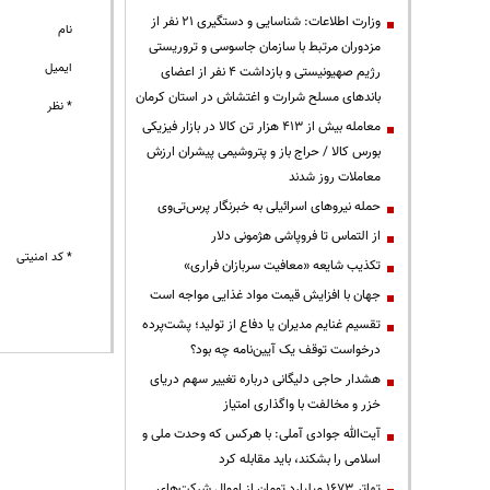
وزارت اطلاعات: شناسایی و دستگیری ۲۱ نفر از
نام
مزدوران مرتبط با سازمان جاسوسی و تروریستی
ایمیل
رژیم صهیونیستی و بازداشت ۴ نفر از اعضای
باندهای مسلح شرارت و اغتشاش در استان کرمان
* نظر
معامله بیش از ۴۱۳ هزار تن کالا در بازار فیزیکی
بورس کالا / حراج باز و پتروشیمی پیشران ارزش
معاملات روز شدند
حمله نیروهای اسرائیلی به خبرنگار پرس‌تی‌وی
از التماس تا فروپاشی هژمونی دلار
* کد امنیتی
تکذیب شایعه «معافیت سربازان فراری»
جهان با افزایش قیمت مواد غذایی مواجه است
تقسیم غنایم مدیران یا دفاع از تولید؛ پشت‌پرده
درخواست توقف یک آیین‌نامه چه بود؟
هشدار حاجی دلیگانی درباره تغییر سهم دریای
خزر و مخالفت با واگذاری امتیاز
آیت‌الله جوادی آملی: با هرکس که وحدت ملی و
اسلامی را بشکند، باید مقابله کرد
تهاتر ۱۶۷۳ میلیارد تومان از اموال شرکت‌های