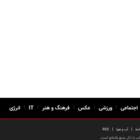
اجتماعی
|
ورزشی
|
عکس
|
فرهنگ و هنر
|
IT
|
انرژی
|
|
امه
آب و هوا
RSS
 با ذکر منبع بلامانع است.