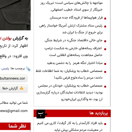
مواجهه با چالش‌های سیاسی است؛ تبریک روز
خبرنگار از سوی استاد خطیب اصفهانی.
فرار هواپیماها از فرودگاه جده عربستان
رئیس ستاد مشترک ارتش آمریکا خواستار راهی
برای خروج از جنگ با ایران شد
به گزارش
بولتن ن
جای خالی «اقتصاد جنگی» در شرایط جنگی
اظهار کرد: از تاریخ 23 بهمن تمام وسایل نقلیه صفر تولید داخل که به خریداران واگذار خواهد شد،‌ با مدل 1403 شماره‌گذا
اعتراف رسانه‌های خارجی به شکست ترامپ
حاصل مجاهدت رسانه‌های انقلابی است
وی افزود: در واقع خودروهایی که از تار
مبادا اختیار تنگه هرمز را به دشمن بدهید
برچسب ها:
پلیس
،
صمصامی خطاب به پزشکیان: به شما اطلاعات غلط
دادند؛ مردم را ساده‌لوح فرض نکنید!
صمصامی خطاب به پزشکیان: خودتان در مجلس
گزارش خطا
بودید؛ دیدید انتقادات نمایندگان درباره گران‌سازی
ارز بود، نه واگذاری ایران‌خودرو
شما می توانید مطالب 
nnews@gmail.com
پربازدید ها
باید افراد کارآمدتر را به کار گرفت/ کاری می کنیم
نظر شما
در معیشت مردم مشکلی پیش نیاید