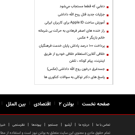
دعايي كه قطعا مستجاب مي‌شود
جزئیات جدید قتل روح الله داداشی
آموزش ساخت Apple ID برای کاربران ایرانی
راز خنده های اصغر فرهادی به حرکت بی شرمانه
خانم بازیگر + عکس
پرداخت ۱۰۰ درصد پاداش پایان خدمت فرهنگیان
خلافی آنلاین/استعلام خلافی خودرو از طریق
اینترنت، پیام کوتاه ، تلفن
جسدغرق درخون روح الله داداشی (عکس)
پاسخ های دکتر توکلی به سوالات کنکوری ها
صفحه نخست
|
بولتن ۲
|
اقتصادی
|
بین الملل
|
|
|
|
|
|
|
تماس با ما
درباره ما
آرشیو
جستجو
پیوندها
نظرسنجی
خبرن
تمام حقوق مادی و معنوی این سایت متعلق به بولتن نیوز است و استفاده از مطالب