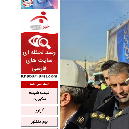
لینک های مفید
قیمت شیشه
سکوریت
آلپاری
بیم دتکتور