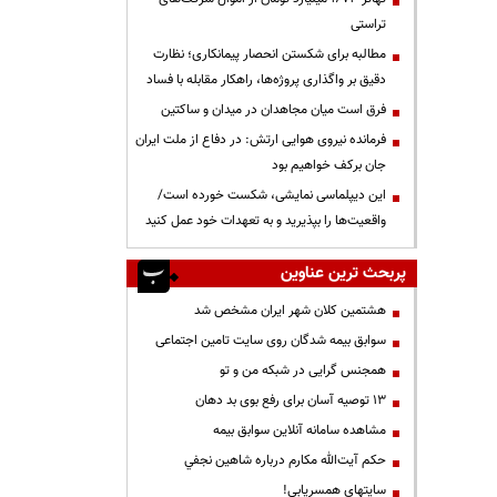
تراستی
مطالبه برای شکستن انحصار پیمانکاری؛ نظارت
دقیق بر واگذاری پروژه‌ها، راهکار مقابله با فساد
فرق است میان مجاهدان در میدان و ساکتین
فرمانده نیروی هوایی ارتش: در دفاع از ملت ایران
جان برکف خواهیم بود
این دیپلماسی نمایشی، شکست خورده است/
واقعیت‌ها را بپذیرید و به تعهدات خود عمل کنید
پربحث ترین عناوین
هشتمین کلان شهر ایران مشخص شد
سوابق بیمه شدگان روی سایت تامین اجتماعی
همجنس گرایی در شبکه من و تو
13 توصیه آسان برای رفع بوی بد دهان
مشاهده سامانه آنلاين سوابق بیمه
حكم آيت‌الله مكارم درباره شاهين نجفي
سایتهای همسریابی!