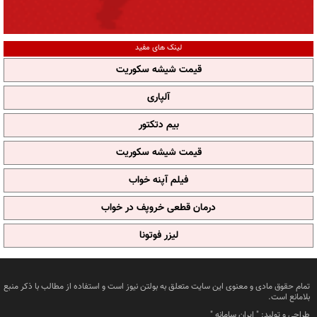
لینک های مفید
قیمت شیشه سکوریت
آلپاری
بیم دتکتور
قیمت شیشه سکوریت
فیلم آپنه خواب
درمان قطعی خروپف در خواب
لیزر فوتونا
تمام حقوق مادی و معنوی این سایت متعلق به بولتن نیوز است و استفاده از مطالب با ذکر منبع
بلامانع است.
طراحی و تولید: "
ایران سامانه
"