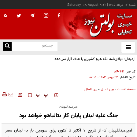
شنبه ۱۷ مرداد ۱۴۰۵
|
Saturday , 08 August 2026
از
و
ته
اردوغان: توافق‌نامه مکه هیچ کشوری را هدف قرار نمی‌دهد
ن
نو
کد خبر:
۸۴۰۴۹۱
تاریخ انتشار:
۲۲ بهمن ۱۴۰۲ - ۰۷:۱۹
صفحه نخست
»
بین الملل
»
بین الملل
‍‍‍ پ
پ
امیرعبداللهیان:
جنگ علیه لبنان پایان کار نتانیاهو خواهد بود
امیرعبداللهیان که از تاریخ ۷ اکتبر تا کنون برای سومین بار به لبنان سفر