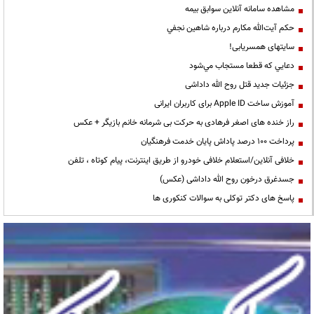
مشاهده سامانه آنلاين سوابق بیمه
حكم آيت‌الله مكارم درباره شاهين نجفي
سایتهای همسریابی!
دعايي كه قطعا مستجاب مي‌شود
جزئیات جدید قتل روح الله داداشی
آموزش ساخت Apple ID برای کاربران ایرانی
راز خنده های اصغر فرهادی به حرکت بی شرمانه خانم بازیگر + عکس
پرداخت ۱۰۰ درصد پاداش پایان خدمت فرهنگیان
خلافی آنلاین/استعلام خلافی خودرو از طریق اینترنت، پیام کوتاه ، تلفن
جسدغرق درخون روح الله داداشی (عکس)
پاسخ های دکتر توکلی به سوالات کنکوری ها