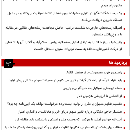
ماندن پای مردم
یک رابطه شگفت‌انگیز در دنیای حشرات؛ مورچه‌ها از شته‌ها مراقبت می‌کنند و در مقابل،
عسلک شیرین دریافت می‌کنند
اعتراف رسانه‌های خارجی به شکست ترامپ؛ حاصل مجاهدت رسانه‌های انقلابی در مقابله
با دروغ‌پراکنی دشمنان
پاتریشیا مارینز با اشاره به توافق امنیتی سه‌جانبه ریاض، اسلام‌آباد و آنکارا، آن را نشانه‌ای
از حرکت کشورهای منطقه به سمت ترتیبات امنیتی مستقل دانست
پربازدید ها
راهنمای خرید محصولات برق صنعتی ABB
باید افراد کارآمدتر را به کار گرفت/ کاری می کنیم در معیشت مردم مشکلی پیش نیاید
حمله نیروهای اسرائیلی به خبرنگار پرس‌تی‌وی
از التماس تا فروپاشی هژمونی دلار
تقسیم غنایم مدیران یا دفاع از تولید؛ پشت‌پرده درخواست توقف یک آیین‌نامه چه بود؟
هشدار حاجی دلیگانی درباره تغییر سهم دریای خزر و مخالفت با واگذاری امتیاز
آیت‌الله جوادی آملی: با هرکس که وحدت ملی و اسلامی را بشکند، باید مقابله کرد
مطالبه برای شکستن انحصار پیمانکاری؛ نظارت دقیق بر واگذاری پروژه‌ها، راهکار مقابله با