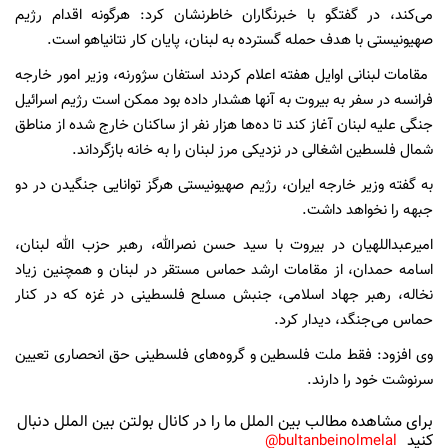
می‌کند، در گفتگو با خبرنگاران خاطرنشان کرد: هرگونه اقدام رژیم
صهیونیستی با هدف حمله گسترده به لبنان، پایان کار نتانیاهو است.
مقامات لبنانی اوایل هفته اعلام کردند استفان سژورنه، وزیر امور خارجه
فرانسه در سفر به بیروت به آنها هشدار داده بود ممکن است رژیم اسرائیل
جنگی علیه لبنان آغاز کند تا ده‌ها هزار نفر از ساکنان خارج شده از مناطق
شمال فلسطین اشغالی در نزدیکی مرز لبنان را به خانه بازگرداند.
به گفته وزیر خارجه ایران، رژیم صهیونیستی هرگز توانایی جنگیدن در دو
جبهه را نخواهد داشت.
امیرعبداللهیان در بیروت با سید حسن نصرالله، رهبر حزب الله لبنان،
اسامه حمدان، از مقامات ارشد حماس مستقر در لبنان و همچنین زیاد
نخاله، رهبر جهاد اسلامی، جنبش مسلح فلسطینی در غزه که در کنار
حماس می‌جنگد، دیدار کرد.
وی افزود: فقط ملت فلسطین و گروه‌های فلسطینی حق انحصاری تعیین
سرنوشت خود را دارند.
برای مشاهده مطالب بین الملل ما را در کانال بولتن بین الملل دنبال
کنید
bultanbeinolmelal@