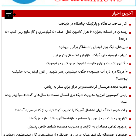
آخرین اخبار
آغاز ساخت پناهگاه و پارکینگ -پناهگاه در پایتخت
ریمـدان در آستانه بحران؛ ۳ هزار کامیون قفل، صف ۵۰ کیلومتری و گاز مایع زیر آفتاب ۵۰
درجه!
بازی‌های لیگ برتر فوتبال با تماشاگر برگزار می‌شود
دریاچه ارومیه جان گرفت؛ افزایش ۷۸ سانتی‌متری تراز
برگزاری نشست وزرای خارجه کشورهای بریکس در نیویورک
«آمریکا ذرّه ذرّه آب میشود»؛ چگونه پیشبینی رهبر شهید از افول ابرقدرت به حقیقت
پیوست؟
دعوت مجدد عربستان از نخست‌وزیر عراق برای سفر به ریاض
رئیس کمیسیون انرژی: مدیریت شبکه برق امسال نسبت به سال‌های گذشته موفق‌تر بوده
است
چاک شومر: جنگ ایران اشتغال آمریکا را تخریب کرد؛ ترامپ از کدام سیاره آمده؟!
اتاق پول دولت در دل بورس؛ مستمری بازنشستگان، وثیقه بازی بزرگ‌ها
رد ورود تمامی معتادان به اتاق‌های مدیریت مصرف؛ شرایط خاص پذیرش
حرف‌های صمیمانه یک تیم رسانه‌ای در روز خبرنگار؛ از سختی‌های کار، ندیده‌شدن زحمات و