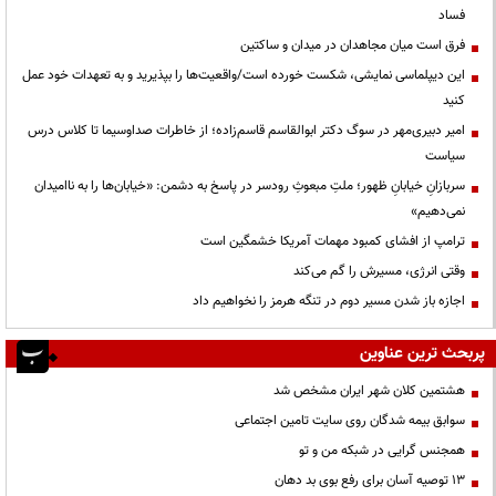
فساد
فرق است میان مجاهدان در میدان و ساکتین
این دیپلماسی نمایشی، شکست خورده است/واقعیت‌ها را بپذیرید و به تعهدات خود عمل
کنید
امیر دبیری‌مهر در سوگ دکتر ابوالقاسم قاسم‌زاده؛ از خاطرات صداوسیما تا کلاس درس
سیاست
سربازانِ خیابانِ ظهور؛ ملتِ مبعوثِ رودسر در پاسخ به دشمن: «خیابان‌ها را به ناامیدان
نمی‌دهیم»
ترامپ از افشای کمبود مهمات آمریکا خشمگین است
وقتی انرژی، مسیرش را گم می‌کند
اجازه باز شدن مسیر دوم در تنگه هرمز را نخواهیم داد
پربحث ترین عناوین
هشتمین کلان شهر ایران مشخص شد
سوابق بیمه شدگان روی سایت تامین اجتماعی
همجنس گرایی در شبکه من و تو
13 توصیه آسان برای رفع بوی بد دهان