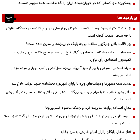
پزشکیان: تنها کسانی که در خیابان بودند ایران را نگه نداشتند همه سهیم هستند
پربازدید ها
از رانت‌ شرکتهای خودروساز و تاسیس شرکتهای تراستی در اروپا تا تسخیر دستگاه نظارتی
با چه هدفی صورت گرفته است
چرا قالب وافل جایگزین سقف تیرچه بلوک در پروژه‌های مدرن شده است؟
صمصامی: ریشه مشکلات اقتصادی، گرانی نرخ ارز است/ طرح «تقویت پول ملی» در
کمیسیون اقتصادی رأی نیاورد
جهاد اسلامی: اسرائیل با چراغ سبز آمریکا، پروژه نسل‌کشی و کوچ اجباری مردم غزه را
ادامه می‌دهد
تمدید همه مجوزها و مهلت‌های ویژه تا پایان شهریور؛ بخشنامه جدید دولت ابلاغ شد
دفتر رهبر انقلاب: تنها مراجع رسمی، پایگاه اطلاع‌رسانی دفتر و دفتر حفظ و نشر آثار رهبر
انقلاب است
مدالِ اعتماد؛ روایت مدیریت آرام و نزدیک محمود خسروی‌وفا
سقوط تاریخی نرخ تولد در ایران؛ شمار نوزادان برای نخستین بار در ۶۰ سال گذشته زیر ۹۰۰
هزار نفر رفت
آغاز انتقال رایگان زائران اتباع خارجی به مرز چذابه