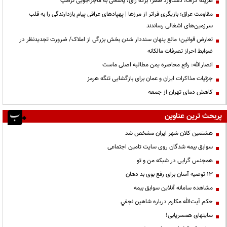
هزینه گزاف، دستاورد صفر؛ برگه رأی، پاسخی به ماجراجویی ترامپ
مقاومت عراق؛ بازیگری فراتر از مرزها | پهپادهای عراقی پیام بازدارندگی را به قلب
سرزمین‌های اشغالی رساندند
تعارض قوانین؛ مانع پنهان سنددار شدن بخش بزرگی از املاک/ ضرورت تجدیدنظر در
ضوابط احراز تصرفات مالکانه
انصارالله: رفع محاصره یمن مطالبه اصلی ماست
جزئیات مذاکرات ایران و عمان برای بازگشایی تنگه هرمز
کاهش دمای تهران از جمعه
پربحث ترین عناوین
هشتمین کلان شهر ایران مشخص شد
سوابق بیمه شدگان روی سایت تامین اجتماعی
همجنس گرایی در شبکه من و تو
13 توصیه آسان برای رفع بوی بد دهان
مشاهده سامانه آنلاين سوابق بیمه
حكم آيت‌الله مكارم درباره شاهين نجفي
سایتهای همسریابی!