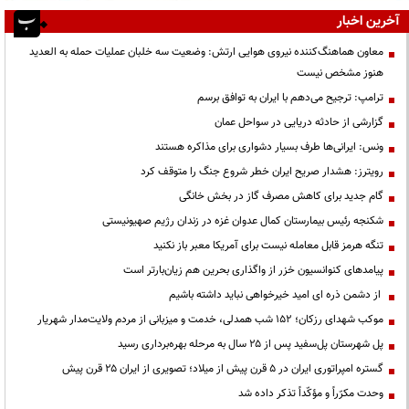
آخرین اخبار
معاون هماهنگ‌کننده نیروی هوایی ارتش: وضعیت سه خلبان عملیات حمله به العدید
هنوز مشخص نیست
ترامپ: ترجیح می‌دهم با ایران به توافق برسم
گزارشی از حادثه دریایی در سواحل عمان
ونس: ایرانی‌ها طرف بسیار دشواری برای مذاکره هستند
رویترز: هشدار صریح ایران خطر شروع جنگ را متوقف کرد
گام جدید برای کاهش مصرف گاز در بخش خانگی
شکنجه رئیس بیمارستان کمال عدوان غزه در زندان رژیم صهیونیستی
تنگه هرمز قابل معامله نیست برای آمریکا معبر باز نکنید
پیامدهای کنوانسیون خزر از واگذاری بحرین هم زیان‌بارتر است
از دشمن ذره ای امید خیرخواهی نباید داشته باشیم
موکب شهدای رزکان؛ ۱۵۲ شب همدلی، خدمت و میزبانی از مردم ولایت‌مدار شهریار
پل شهرستان پل‌سفید پس از ۲۵ سال به مرحله بهره‌برداری رسید
گستره امپراتوری ایران در ۵ قرن پیش از میلاد؛ تصویری از ایران ۲۵ قرن پیش
وحدت مکرّراً و مؤکّداً تذکر داده شد