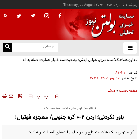
پنجشنبه ۱۵ مرداد ۱۴۰۵
|
Thursday , 06 August 2026
از
و
ته
معاون هماهنگ‌کننده نیروی هوایی ارتش: وضعیت سه خلبان عملیات حمله به العدید هنوز
ن
مشخص نیست
نو
کد خبر:
۸۴۰۱۰۳
تاریخ انتشار:
۱۷ بهمن ۱۴۰۲ - ۲۰:۳۹
صفحه نخست
»
ورزشی
‍‍‍ پ
پ
فینالیست اول جام ملت‌ها مشخص شد
باور نکردنی؛ اردن 2-0 کره جنوبی/ معجزه فوتبال!
کره‌جنوبی، یک شکست تلخ را در جام ملت‌‎های آسیا تجربه کرد.