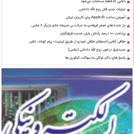
دعايي كه قطعا مستجاب مي‌شود
جزئیات جدید قتل روح الله داداشی
آموزش ساخت Apple ID برای کاربران ایرانی
راز خنده های اصغر فرهادی به حرکت بی شرمانه خانم بازیگر + عکس
پرداخت ۱۰۰ درصد پاداش پایان خدمت فرهنگیان
خلافی آنلاین/استعلام خلافی خودرو از طریق اینترنت، پیام کوتاه ، تلفن
جسدغرق درخون روح الله داداشی (عکس)
پاسخ های دکتر توکلی به سوالات کنکوری ها