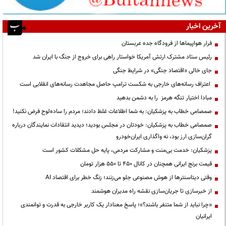
آخرین اخبار
فرار هواپیماها از فرودگاه جده عربستان
رئیس ستاد مشترک ارتش آمریکا خواستار راهی برای خروج از جنگ با ایران شد
جای خالی «اقتصاد جنگی» در شرایط جنگی
اعتراف رسانه‌های خارجی به شکست ترامپ حاصل مجاهدت رسانه‌های انقلابی است
مبادا اختیار تنگه هرمز را به دشمن بدهید
صمصامی خطاب به پزشکیان: به شما اطلاعات غلط دادند؛ مردم را ساده‌لوح فرض نکنید!
صمصامی خطاب به پزشکیان: خودتان در مجلس بودید؛ دیدید انتقادات نمایندگان درباره
گران‌سازی ارز بود، نه واگذاری ایران‌خودرو
پزشکیان: خدمت بی‌منت و مشارکت مردمی، پایه حل مشکلات کشور است
قیمت‌ برنج ایرانی همچنان در کانال ۴۵۰ تا ۵۵۰ هزار تومان
وقتی دیتاسنترها از هوش مصنوعی جلو می‌زنند؛ زنگ خطر برای اقتصاد AI
از خبرسازی تا جریان‌سازی نقشه راه مدیران هوشمند
«چرا نباید از شما متنفر باشند؟»؛ پاسخ معنادار یک کاربر خارجی به قدرت و توانمندی
ایرانیان