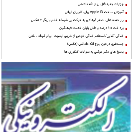
جزئیات جدید قتل روح الله داداشی
آموزش ساخت Apple ID برای کاربران ایرانی
راز خنده های اصغر فرهادی به حرکت بی شرمانه خانم بازیگر + عکس
پرداخت ۱۰۰ درصد پاداش پایان خدمت فرهنگیان
خلافی آنلاین/استعلام خلافی خودرو از طریق اینترنت، پیام کوتاه ، تلفن
جسدغرق درخون روح الله داداشی (عکس)
پاسخ های دکتر توکلی به سوالات کنکوری ها