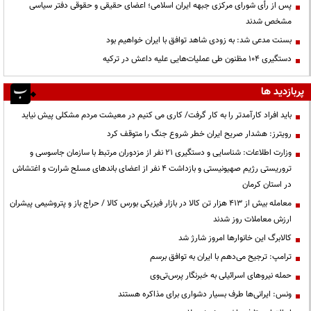
پس از رأی شورای مرکزی جبهه ایران اسلامی؛ اعضای حقیقی و حقوقی دفتر سیاسی
مشخص شدند
بسنت مدعی شد: به زودی شاهد توافق با ایران خواهیم بود
دستگیری ۱۰۴ مظنون طی عملیات‌هایی علیه داعش در ترکیه
پربازدید ها
باید افراد کارآمدتر را به کار گرفت/ کاری می کنیم در معیشت مردم مشکلی پیش نیاید
رویترز: هشدار صریح ایران خطر شروع جنگ را متوقف کرد
وزارت اطلاعات: شناسایی و دستگیری ۲۱ نفر از مزدوران مرتبط با سازمان جاسوسی و
تروریستی رژیم صهیونیستی و بازداشت ۴ نفر از اعضای باندهای مسلح شرارت و اغتشاش
در استان کرمان
معامله بیش از ۴۱۳ هزار تن کالا در بازار فیزیکی بورس کالا / حراج باز و پتروشیمی پیشران
ارزش معاملات روز شدند
کالابرگ این خانوارها امروز شارژ شد
ترامپ: ترجیح می‌دهم با ایران به توافق برسم
حمله نیروهای اسرائیلی به خبرنگار پرس‌تی‌وی
ونس: ایرانی‌ها طرف بسیار دشواری برای مذاکره هستند