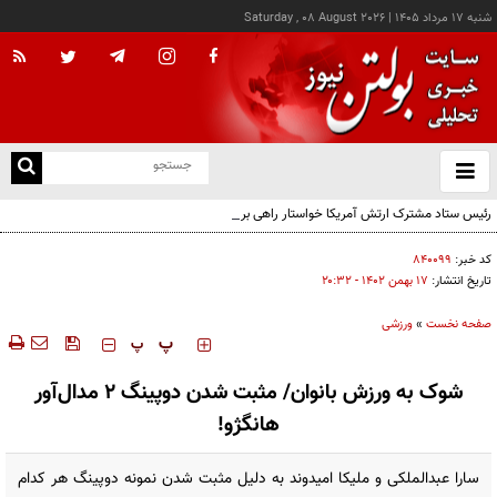
شنبه ۱۷ مرداد ۱۴۰۵
|
Saturday , 08 August 2026
از
و
ته
رئیس ستاد مشترک ارتش آمریکا خواستار راهی برای خروج از جنگ با ایران شد
ن
نو
کد خبر:
۸۴۰۰۹۹
تاریخ انتشار:
۱۷ بهمن ۱۴۰۲ - ۲۰:۳۲
صفحه نخست
»
ورزشی
‍‍‍ پ
پ
شوک به ورزش بانوان/ مثبت شدن دوپینگ ۲ مدال‌آور
هانگژو!
سارا عبدالملکی و ملیکا امیدوند به دلیل مثبت شدن نمونه دوپینگ هر کدام