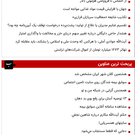
از التماس تا فروپاشی هژمونی دلار
جهان با افزایش قیمت مواد غذایی مواجه است
تکذیب شایعه «معافیت سربازان فراری»
تقسیم غنایم مدیران یا دفاع از تولید؛ پشت‌پرده درخواست توقف یک آیین‌نامه چه بود؟
هشدار حاجی دلیگانی درباره تغییر سهم دریای خزر و مخالفت با واگذاری امتیاز
آیت‌الله جوادی آملی: با هرکس که وحدت ملی و اسلامی را بشکند، باید مقابله کرد
تهاتر ۱۶۷۳ میلیارد تومان از اموال شرکت‌های تراستی
پربحث ترین عناوین
هشتمین کلان شهر ایران مشخص شد
سوابق بیمه شدگان روی سایت تامین اجتماعی
همجنس گرایی در شبکه من و تو
13 توصیه آسان برای رفع بوی بد دهان
مشاهده سامانه آنلاين سوابق بیمه
حكم آيت‌الله مكارم درباره شاهين نجفي
سایتهای همسریابی!
دعايي كه قطعا مستجاب مي‌شود