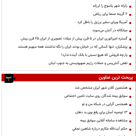
زلزله شهر یاسوج را لرزاند
۲ گزینه صنعا برای ریاض
آمریکا ویزای سفیر برزیل را باطل کرد
میانکاله در آتش می‌سوزد
گستره امپراتوری ایران در ۵ قرن پیش از میلاد؛ تصویری از ایران ۲۵ قرن پیش
پزشکیان: تنها کسانی که در خیابان بودند ایران را نگه نداشتند همه سهیم هستند
پارچه فروشی که هیچ نسبتی با بانک آینده ندارد!
نقض آتش‌بس و حملات رژیم صهیونیستی به جنوب لبنان
پربحث ترین عناوین
هشتمین کلان شهر ایران مشخص شد
سوابق بیمه شدگان روی سایت تامین اجتماعی
همجنس گرایی در شبکه من و تو
13 توصیه آسان برای رفع بوی بد دهان
مشاهده سامانه آنلاين سوابق بیمه
حكم آيت‌الله مكارم درباره شاهين نجفي