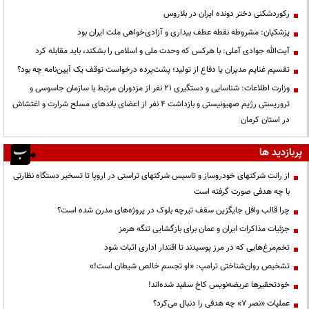
رکوردشکنی دختر دونده ایران در بلاروس
پزشکیان: مشروطه نقطه عطف بیداری و آزادی‌خواهی ملت ایران بود
آیت‌الله جوادی آملی: با هرکس که وحدت ملی و اسلامی را بشکند، باید مقابله کرد
تقسیم غنایم مدیران یا دفاع از تولید؛ پشت‌پرده درخواست توقف یک آیین‌نامه چه بود؟
وزارت اطلاعات: شناسایی و دستگیری ۲۱ نفر از مزدوران مرتبط با سازمان جاسوسی و
تروریستی رژیم صهیونیستی و بازداشت ۴ نفر از اعضای باندهای مسلح شرارت و اغتشاش
در استان کرمان
پربازدید ها
از رانت‌ شرکتهای خودروساز و تاسیس شرکتهای تراستی در اروپا تا تسخیر دستگاه نظارتی
با چه هدفی صورت گرفته است
چرا قالب وافل جایگزین سقف تیرچه بلوک در پروژه‌های مدرن شده است؟
جزئیات مذاکرات ایران و عمان برای بازگشایی تنگه هرمز
تخم‌مرغ‌هایی که در مرز پوسیدند تا اقتدار اداری اثبات شود
تشخیص روان‌شناختی ترامپ: «او تجسم خالص شیطان است!»
خودتحقیرها عریضه‌نویس کاخ سفید شده‌اند!
عملیات «نصر ۷» چه هدفی را دنبال می‌کرد؟