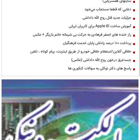
سایتهای همسریابی!
دعايي كه قطعا مستجاب مي‌شود
جزئیات جدید قتل روح الله داداشی
آموزش ساخت Apple ID برای کاربران ایرانی
راز خنده های اصغر فرهادی به حرکت بی شرمانه خانم بازیگر + عکس
پرداخت ۱۰۰ درصد پاداش پایان خدمت فرهنگیان
خلافی آنلاین/استعلام خلافی خودرو از طریق اینترنت، پیام کوتاه ، تلفن
جسدغرق درخون روح الله داداشی (عکس)
پاسخ های دکتر توکلی به سوالات کنکوری ها