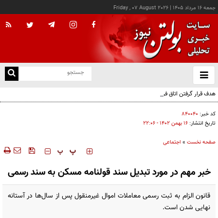
جمعه ۱۶ مرداد ۱۴۰۵
|
Friday , 07 August 2026
از
و
ته
هدف قرار گرفتن اتاق‌ فرماندهی مزدوران عربستان در یمن
ن
نو
کد خبر:
۸۴۰۰۴۰
تاریخ انتشار:
۱۶ بهمن ۱۴۰۲ - ۲۲:۰۶
صفحه نخست
»
اجتماعی
‍‍‍ پ
پ
خبر مهم در مورد تبدیل سند قولنامه مسکن به سند رسمی
قانون الزام به ثبت رسمی معاملات اموال غیرمنقول پس از سال‌ها در آستانه
نهایی شدن است.