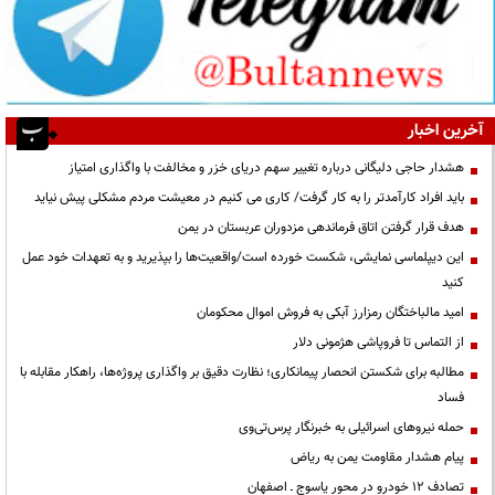
آخرین اخبار
هشدار حاجی دلیگانی درباره تغییر سهم دریای خزر و مخالفت با واگذاری امتیاز
باید افراد کارآمدتر را به کار گرفت/ کاری می کنیم در معیشت مردم مشکلی پیش نیاید
هدف قرار گرفتن اتاق‌ فرماندهی مزدوران عربستان در یمن
این دیپلماسی نمایشی، شکست خورده است/واقعیت‌ها را بپذیرید و به تعهدات خود عمل
کنید
امید مالباختگان رمزارز آبکی به فروش اموال محکومان
از التماس تا فروپاشی هژمونی دلار
مطالبه برای شکستن انحصار پیمانکاری؛ نظارت دقیق بر واگذاری پروژه‌ها، راهکار مقابله با
فساد
حمله نیروهای اسرائیلی به خبرنگار پرس‌تی‌وی
پیام هشدار مقاومت یمن به ریاض
تصادف ۱۲ خودرو در محور یاسوج ـ اصفهان