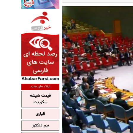
لینک های مفید
قیمت شیشه
سکوریت
آلپاری
بیم دتکتور