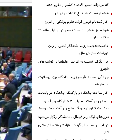
که می‌تواند مسیر اقتصاد کشور را تغییر دهد
هشدار نسبت به وقوع تندباد در تهران
آغاز ثبت‌نام آزمون ارشد علوم پزشکی از امروز
شواهد پژوهشی از وجود فسفر در بمباران «لامرد»
حکایت دارد
خاصیت عجیب رژیم اشغالگر قدس از زبان
دیپلمات سازمان ملل
ابراز نگرانی نسبت به افزایش غلط‌ها در نوشته‌های
شهری
جهانگیر: محمدباقر خرازی به دادگاه ویژه روحانیت
احضار شد
آغاز ساخت پناهگاه و پارکینگ -پناهگاه در پایتخت
ریمـدان در آستانه بحران؛ ۳ هزار کامیون قفل،
صف ۵۰ کیلومتری و گاز مایع زیر آفتاب ۵۰ درجه!
بازی‌های لیگ برتر فوتبال با تماشاگر برگزار می‌شود
دریاچه ارومیه جان گرفت؛ افزایش ۷۸ سانتی‌متری
تراز