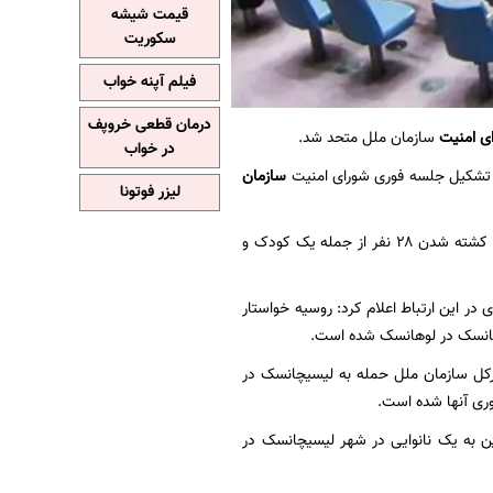
قیمت شیشه
سکوریت
فیلم آپنه خواب
درمان قطعی خروپف
ی امنیت
سازمان ملل متحد شد.
در خواب
 تشکیل جلسه فوری شورای امنیت
سازمان
لیزر فوتونا
به گزارش اسپوتنیک، گلوله باران یک نانوایی در لیسیچانسک توسط نیروهای مسلح اوکراین منجر به کشته شدن ۲۸ نفر از جمله یک کودک و
 در این ارتباط اعلام کرد: روسیه خواستار
یچانسک در لوهانسک شده است.
بیرکل سازمان ملل حمله به لیسیچانسک در
وری آنها شده است.
 به یک نانوایی در شهر لیسیچانسک در