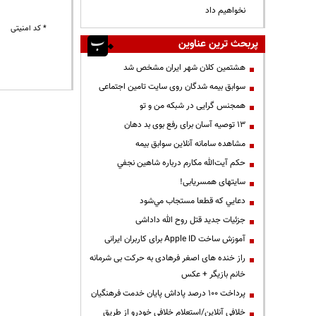
نخواهیم داد
* کد امنیتی
پربحث ترین عناوین
هشتمین کلان شهر ایران مشخص شد
سوابق بیمه شدگان روی سایت تامین اجتماعی
همجنس گرایی در شبکه من و تو
13 توصیه آسان برای رفع بوی بد دهان
مشاهده سامانه آنلاين سوابق بیمه
حكم آيت‌الله مكارم درباره شاهين نجفي
سایتهای همسریابی!
دعايي كه قطعا مستجاب مي‌شود
جزئیات جدید قتل روح الله داداشی
آموزش ساخت Apple ID برای کاربران ایرانی
راز خنده های اصغر فرهادی به حرکت بی شرمانه
خانم بازیگر + عکس
پرداخت ۱۰۰ درصد پاداش پایان خدمت فرهنگیان
خلافی آنلاین/استعلام خلافی خودرو از طریق