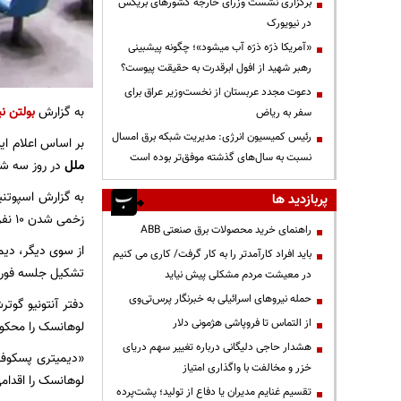
برگزاری نشست وزرای خارجه کشورهای بریکس
در نیویورک
«آمریکا ذرّه ذرّه آب میشود»؛ چگونه پیشبینی
رهبر شهید از افول ابرقدرت به حقیقت پیوست؟
دعوت مجدد عربستان از نخست‌وزیر عراق برای
به گزارش
بولتن نی
سفر به ریاض
رئیس کمیسیون انرژی: مدیریت شبکه برق امسال
بر اساس اعلام ا
نسبت به سال‌های گذشته موفق‌تر بوده است
ملل
در روز سه ش
پربازدید ها
زخمی شدن ۱۰ نفر دیگر شد.
راهنمای خرید محصولات برق صنعتی ABB
از سوی دیگر، دیمی
باید افراد کارآمدتر را به کار گرفت/ کاری می کنیم
تشکیل جلسه فوری 
در معیشت مردم مشکلی پیش نیاید
حمله نیروهای اسرائیلی به خبرنگار پرس‌تی‌وی
دفتر آنتونیو گوت
از التماس تا فروپاشی هژمونی دلار
لوهانسک را محکوم
هشدار حاجی دلیگانی درباره تغییر سهم دریای
«دیمیتری پسکوف»
خزر و مخالفت با واگذاری امتیاز
لوهانسک را اقدام
تقسیم غنایم مدیران یا دفاع از تولید؛ پشت‌پرده