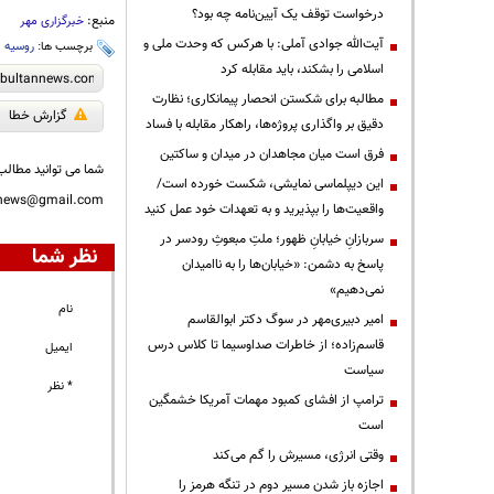
درخواست توقف یک آیین‌نامه چه بود؟
منبع:
خبرگزاری مهر
آیت‌الله جوادی آملی: با هرکس که وحدت ملی و
برچسب ها:
روسیه
،
اسلامی را بشکند، باید مقابله کرد
مطالبه برای شکستن انحصار پیمانکاری؛ نظارت
گزارش خطا
دقیق بر واگذاری پروژه‌ها، راهکار مقابله با فساد
فرق است میان مجاهدان در میدان و ساکتین
شما می توانید مطالب 
این دیپلماسی نمایشی، شکست خورده است/
nnews@gmail.com
واقعیت‌ها را بپذیرید و به تعهدات خود عمل کنید
سربازانِ خیابانِ ظهور؛ ملتِ مبعوثِ رودسر در
نظر شما
پاسخ به دشمن: «خیابان‌ها را به ناامیدان
نمی‌دهیم»
نام
امیر دبیری‌مهر در سوگ دکتر ابوالقاسم
قاسم‌زاده؛ از خاطرات صداوسیما تا کلاس درس
ایمیل
سیاست
* نظر
ترامپ از افشای کمبود مهمات آمریکا خشمگین
است
وقتی انرژی، مسیرش را گم می‌کند
اجازه باز شدن مسیر دوم در تنگه هرمز را