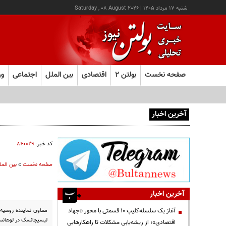
شنبه ۱۷ مرداد ۱۴۰۵
|
Saturday , 08 August 2026
صفحه نخست
بولتن ۲
اقتصادی
بین الملل
اجتماعی
ور
آخرین اخبار
آغاز ثبت‌نام آزمون ارشد علوم پزشکی از امروز
کد خبر:
۸۴۰۰۲۹
صفحه نخست
»
بین المل
آخرین اخبار
معاون نماینده روسیه 
آغاز یک سلسله‌کلیپ ۱۰ قسمتی با محور «جهاد
لیسیچانسک در لوهان
اقتصادی»؛ از ریشه‌یابی مشکلات تا راهکارهایی