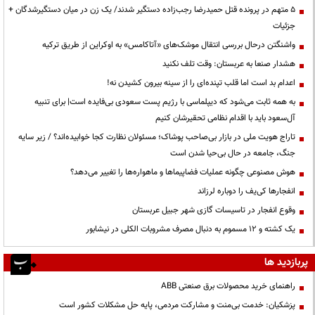
۵ متهم در پرونده قتل حمیدرضا رجب‌زاده دستگیر شدند/ یک زن در میان دستگیرشدگان +
جزئیات
واشنگتن درحال بررسی انتقال موشک‌های «آتاکامس» به اوکراین از طریق ترکیه
هشدار صنعا به عربستان: وقت تلف نکنید
اعدام بد است اما قلب تپنده‌ای را از سینه بیرون کشیدن نه!
به همه ثابت می‌شود که دیپلماسی با رژیم پست سعودی بی‌فایده است| برای تنبیه
آل‌سعود باید با اقدام نظامی تحقیرشان کنیم
تاراج هویت ملی در بازار بی‌صاحب پوشاک؛ مسئولان نظارت کجا خوابیده‌اند؟ / زیر سایه
جنگ، جامعه در حال بی‌حیا شدن است
هوش مصنوعی چگونه عملیات فضاپیماها و ماهواره‌ها را تغییر می‌دهد؟
انفجارها کی‌یف را دوباره لرزاند
وقوع انفجار در تاسیسات گازی شهر جبیل عربستان
یک کشته و ۱۲ مسموم به دنبال مصرف مشروبات الکلی در نیشابور
پربازدید ها
راهنمای خرید محصولات برق صنعتی ABB
پزشکیان: خدمت بی‌منت و مشارکت مردمی، پایه حل مشکلات کشور است