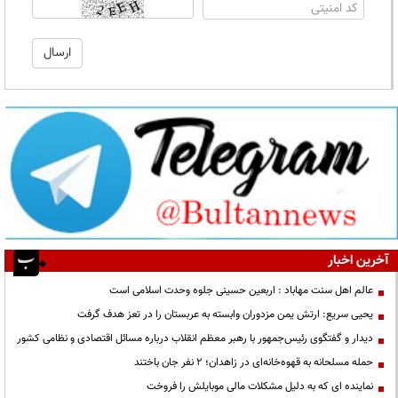
آخرین اخبار
عالم اهل سنت مهاباد : اربعین حسینی جلوه وحدت اسلامی است
یحیی سریع: ارتش یمن مزدوران وابسته به عربستان را در تعز هدف گرفت
دیدار و گفتگوی رئیس‌جمهور با رهبر معظم انقلاب درباره مسائل اقتصادی و نظامی کشور
حمله مسلحانه به قهوه‌خانه‌ای در زاهدان؛ ۲ نفر جان باختند
نماینده ای که به دلیل مشکلات مالی موبایلش را فروخت