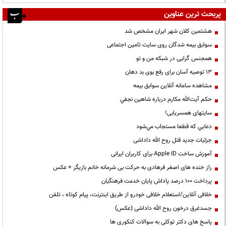
پربحث ترین عناوین
هشتمین کلان شهر ایران مشخص شد
سوابق بیمه شدگان روی سایت تامین اجتماعی
همجنس گرایی در شبکه من و تو
13 توصیه آسان برای رفع بوی بد دهان
مشاهده سامانه آنلاين سوابق بیمه
حكم آيت‌الله مكارم درباره شاهين نجفي
سایتهای همسریابی!
دعايي كه قطعا مستجاب مي‌شود
جزئیات جدید قتل روح الله داداشی
آموزش ساخت Apple ID برای کاربران ایرانی
راز خنده های اصغر فرهادی به حرکت بی شرمانه خانم بازیگر + عکس
پرداخت ۱۰۰ درصد پاداش پایان خدمت فرهنگیان
خلافی آنلاین/استعلام خلافی خودرو از طریق اینترنت، پیام کوتاه ، تلفن
جسدغرق درخون روح الله داداشی (عکس)
پاسخ های دکتر توکلی به سوالات کنکوری ها