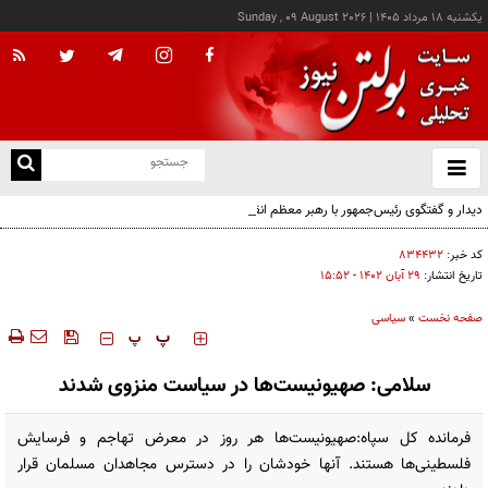
يکشنبه ۱۸ مرداد ۱۴۰۵
|
Sunday , 09 August 2026
از
و
ته
دیدار و گفتگوی رئیس‌جمهور با رهبر معظم انقلاب درباره مسائل اقتصادی و نظامی کشور
ن
نو
کد خبر:
۸۳۴۴۳۲
تاریخ انتشار:
۲۹ آبان ۱۴۰۲ - ۱۵:۵۲
صفحه نخست
»
سیاسی
‍‍‍ پ
پ
سلامی: صهیونیست‌ها در سیاست منزوی شدند
فرمانده کل سپاه:صهیونیست‌ها هر روز در معرض تهاجم و فرسایش
فلسطینی‌ها هستند. آنها خودشان را در دسترس مجاهدان مسلمان قرار