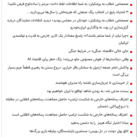
صمصامی خطاب به پزشکیان: به شما اطلاعات غلط دادند؛ مردم را ساده‌لوح فرض نکنید!
3 اشتباه رایج در انتخاب رنگ صنعتی که هزینه‌اش را سال‌ها می‌پردازید...
صمصامی خطاب به پزشکیان: خودتان در مجلس بودید؛ دیدید انتقادات نمایندگان درباره
گران‌سازی ارز بود، نه واگذاری ایران‌خودرو
«چرا نباید از شما متنفر باشند؟»؛ پاسخ معنادار یک کاربر خارجی به قدرت و توانمندی
ایرانیان
جای خالی «اقتصاد جنگی» در شرایط جنگی
وقتی دیتاسنترها از هوش مصنوعی جلو می‌زنند؛ زنگ خطر برای اقتصاد AI
واکنش امام جمعه اردبیل به سخنان باقر خرازی: دروغ بستن به رهبری قطعاً جرم بسیار
بزرگی است
از خبرسازی تا جریان‌سازی نقشه راه مدیران هوشمند
بسنت مدعی شد: به زودی شاهد توافق با ایران خواهیم بود
اعتراف رسانه‌های خارجی به شکست ترامپ؛ حاصل مجاهدت رسانه‌های انقلابی در مقابله
با دروغ‌پراکنی دشمنان
اعتراف رسانه‌های خارجی به شکست ترامپ حاصل مجاهدت رسانه‌های انقلابی است
مبادا اختیار تنگه هرمز را به دشمن بدهید
اتاق پول دولت در دل بورس؛ مستمری بازنشستگان، وثیقه بازی بزرگ‌ها