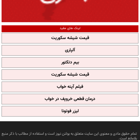
لینک های مفید
قیمت شیشه سکوریت
آلپاری
بیم دتکتور
قیمت شیشه سکوریت
فیلم آپنه خواب
درمان قطعی خروپف در خواب
لیزر فوتونا
تمام حقوق مادی و معنوی این سایت متعلق به بولتن نیوز است و استفاده از مطالب با ذکر منبع
بلامانع است.