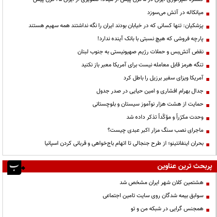
میانکاله در آتش می‌سوزد
پزشکیان: تنها کسانی که در خیابان بودند ایران را نگه نداشتند همه سهیم هستند
پارچه فروشی که هیچ نسبتی با بانک آینده ندارد!
نقض آتش‌بس و حملات رژیم صهیونیستی به جنوب لبنان
تنگه هرمز قابل معامله نیست برای آمریکا معبر باز نکنید
آمریکا ویزای سفیر برزیل را باطل کرد
جدال بهرام افشاری و امین حیایی در صدر جدول
حمایت از هشت هزار نوآموز سیستان و بلوچستانی
وحدت مکرّراً و مؤکّداً تذکر داده شد
ماجرای نصب سنگ مزار اکبر عبدی چیست؟
بحران اینفانتینو؛ از طرح جنجالی تا اتهام باج‌خواهی و قربانی کردن اسپانیا
پربحث ترین عناوین
هشتمین کلان شهر ایران مشخص شد
سوابق بیمه شدگان روی سایت تامین اجتماعی
همجنس گرایی در شبکه من و تو