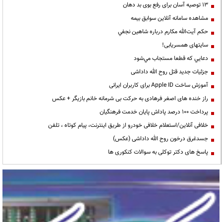
13 توصیه آسان برای رفع بوی بد دهان
مشاهده سامانه آنلاين سوابق بیمه
حكم آيت‌الله مكارم درباره شاهين نجفي
سایتهای همسریابی!
دعايي كه قطعا مستجاب مي‌شود
جزئیات جدید قتل روح الله داداشی
آموزش ساخت Apple ID برای کاربران ایرانی
راز خنده های اصغر فرهادی به حرکت بی شرمانه خانم بازیگر + عکس
پرداخت ۱۰۰ درصد پاداش پایان خدمت فرهنگیان
خلافی آنلاین/استعلام خلافی خودرو از طریق اینترنت، پیام کوتاه ، تلفن
جسدغرق درخون روح الله داداشی (عکس)
پاسخ های دکتر توکلی به سوالات کنکوری ها