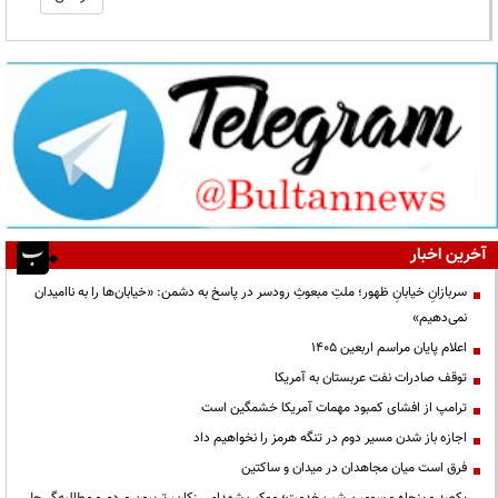
آخرین اخبار
سربازانِ خیابانِ ظهور؛ ملتِ مبعوثِ رودسر در پاسخ به دشمن: «خیابان‌ها را به ناامیدان
نمی‌دهیم»
اعلام پایان مراسم اربعین ۱۴۰۵
توقف صادرات نفت عربستان به آمریکا
ترامپ از افشای کمبود مهمات آمریکا خشمگین است
اجازه باز شدن مسیر دوم در تنگه هرمز را نخواهیم داد
فرق است میان مجاهدان در میدان و ساکتین
یکصد و پنجاه و سومین شب خدمت؛ موکب شهدای رزکان، تریبون مردم و مطالبه‌گر حل