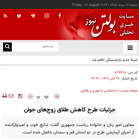
جمعه ۱۶ مرداد ۱۴۰۵
|
Friday , 07 August 2026
از
و
ته
شرط جدید بازنشستگی اعلام شد
ن
نو
کد خبر:
۸۳۴۳۱۹
تاریخ انتشار:
۲۸ آبان ۱۴۰۲ - ۱۳:۲۷
صفحه نخست
»
اجتماعی
»
شهری و رفاهی
‍‍‍ پ
پ
جزئیات طرح کاهش طلاق زوج‌های جوان
معاون امور زنان و خانواده ریاست جمهوری گفت: نتایج خوب و امیدوارکننده
از اجرای آزمایشی طرح در دو استان قم و سمنان حاصل شده است.