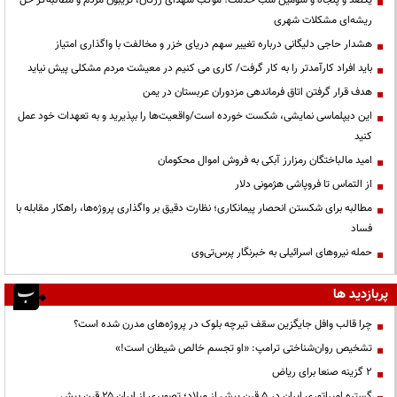
ریشه‌ای مشکلات شهری
هشدار حاجی دلیگانی درباره تغییر سهم دریای خزر و مخالفت با واگذاری امتیاز
باید افراد کارآمدتر را به کار گرفت/ کاری می کنیم در معیشت مردم مشکلی پیش نیاید
هدف قرار گرفتن اتاق‌ فرماندهی مزدوران عربستان در یمن
این دیپلماسی نمایشی، شکست خورده است/واقعیت‌ها را بپذیرید و به تعهدات خود عمل
کنید
امید مالباختگان رمزارز آبکی به فروش اموال محکومان
از التماس تا فروپاشی هژمونی دلار
مطالبه برای شکستن انحصار پیمانکاری؛ نظارت دقیق بر واگذاری پروژه‌ها، راهکار مقابله با
فساد
حمله نیروهای اسرائیلی به خبرنگار پرس‌تی‌وی
پربازدید ها
چرا قالب وافل جایگزین سقف تیرچه بلوک در پروژه‌های مدرن شده است؟
تشخیص روان‌شناختی ترامپ: «او تجسم خالص شیطان است!»
۲ گزینه صنعا برای ریاض
گستره امپراتوری ایران در ۵ قرن پیش از میلاد؛ تصویری از ایران ۲۵ قرن پیش