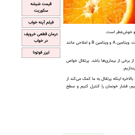
قیمت شیشه
سکوریت
فیلم آپنه خواب
م و خوش‌عطر است.
درمان قطعی خروپف
در خواب
امتیاز درخشان پرتقال این است که ویتامین C زیادی دارد؛ اما دارای ویتامین‌های زیاد دیگری نیز هست. ویتامین A و ویتامین B و املاحی مانند
لیزر فوتونا
 برخی از بیماری‌ها باشد. پرتقال خواص
ندازیم.
 بالاخره اینکه پرتقال به ما کمک می‌کند از
یم، فشار خونمان را کنترل کنیم و سطح