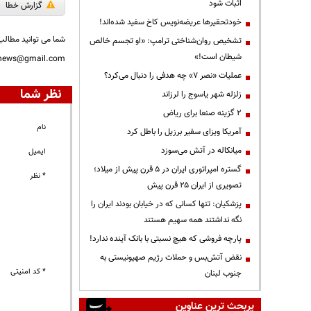
اثبات شود
گزارش خطا
خودتحقیرها عریضه‌نویس کاخ سفید شده‌اند!
شما می توانید مطالب 
تشخیص روان‌شناختی ترامپ: «او تجسم خالص
شیطان است!»
nnews@gmail.com
عملیات «نصر ۷» چه هدفی را دنبال می‌کرد؟
نظر شما
زلزله شهر یاسوج را لرزاند
۲ گزینه صنعا برای ریاض
نام
آمریکا ویزای سفیر برزیل را باطل کرد
میانکاله در آتش می‌سوزد
ایمیل
گستره امپراتوری ایران در ۵ قرن پیش از میلاد؛
* نظر
تصویری از ایران ۲۵ قرن پیش
پزشکیان: تنها کسانی که در خیابان بودند ایران را
نگه نداشتند همه سهیم هستند
پارچه فروشی که هیچ نسبتی با بانک آینده ندارد!
نقض آتش‌بس و حملات رژیم صهیونیستی به
* کد امنیتی
جنوب لبنان
پربحث ترین عناوین