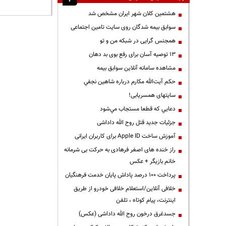
هشتمین کلان شهر ایران مشخص شد
سوابق بیمه شدگان روی سایت تامین اجتماعی
همجنس گرایی در شبکه من و تو
13 توصیه آسان برای رفع بوی بد دهان
مشاهده سامانه آنلاين سوابق بیمه
حكم آيت‌الله مكارم درباره شاهين نجفي
سایتهای همسریابی!
دعايي كه قطعا مستجاب مي‌شود
جزئیات جدید قتل روح الله داداشی
آموزش ساخت Apple ID برای کاربران ایرانی
راز خنده های اصغر فرهادی به حرکت بی شرمانه
خانم بازیگر + عکس
پرداخت ۱۰۰ درصد پاداش پایان خدمت فرهنگیان
خلافی آنلاین/استعلام خلافی خودرو از طریق
اینترنت، پیام کوتاه ، تلفن
جسدغرق درخون روح الله داداشی (عکس)