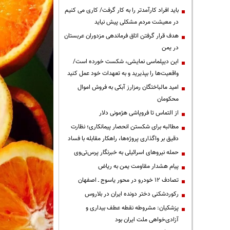
باید افراد کارآمدتر را به کار گرفت/ کاری می کنیم
در معیشت مردم مشکلی پیش نیاید
هدف قرار گرفتن اتاق‌ فرماندهی مزدوران عربستان
در یمن
این دیپلماسی نمایشی، شکست خورده است/
واقعیت‌ها را بپذیرید و به تعهدات خود عمل کنید
امید مالباختگان رمزارز آبکی به فروش اموال
محکومان
از التماس تا فروپاشی هژمونی دلار
مطالبه برای شکستن انحصار پیمانکاری؛ نظارت
دقیق بر واگذاری پروژه‌ها، راهکار مقابله با فساد
حمله نیروهای اسرائیلی به خبرنگار پرس‌تی‌وی
پیام هشدار مقاومت یمن به ریاض
تصادف ۱۲ خودرو در محور یاسوج ـ اصفهان
رکوردشکنی دختر دونده ایران در بلاروس
پزشکیان: مشروطه نقطه عطف بیداری و
آزادی‌خواهی ملت ایران بود