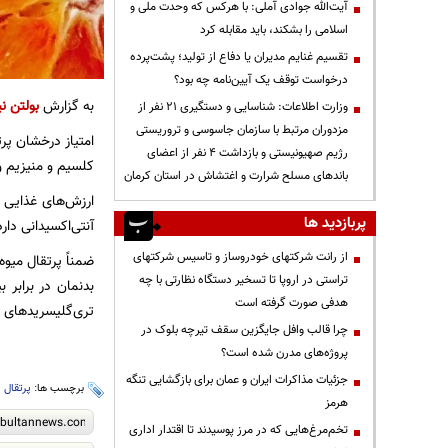
آیت‌الله جوادی آملی: با هرکس که وحدت ملی و
اسلامی را بشکند، باید مقابله کرد
تقسیم غنایم مدیران یا دفاع از تولید؛ پشت‌پرده
درخواست توقف یک آیین‌نامه چه بود؟
به گزارش
بولتن نی
وزارت اطلاعات: شناسایی و دستگیری ۲۱ نفر از
مزدوران مرتبط با سازمان جاسوسی و تروریستی
رژیم صهیونیستی و بازداشت ۴ نفر از اعضای
کلسیم و منیزیم و 
باندهای مسلح شرارت و اغتشاش در استان کرمان
ارزش‌های غذایی پ
پربازدید ها
آنتی‌اکسیدانی دار
از رانت‌ شرکتهای خودروساز و تاسیس شرکتهای
ضمناً پرتقال میوه‌
تراستی در اروپا تا تسخیر دستگاه نظارتی با چه
بدنمان در برابر
هدفی صورت گرفته است
تری‌گلیسرید‌های خ
چرا قالب وافل جایگزین سقف تیرچه بلوک در
پروژه‌های مدرن شده است؟
جزئیات مذاکرات ایران و عمان برای بازگشایی تنگه
برچسب ها:
پرتقال
،
هرمز
تخم‌مرغ‌هایی که در مرز پوسیدند تا اقتدار اداری