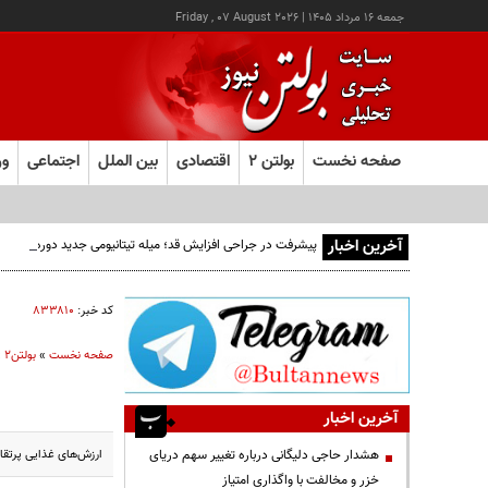
جمعه ۱۶ مرداد ۱۴۰۵
|
Friday , 07 August 2026
صفحه نخست
بولتن ۲
اقتصادی
بین الملل
اجتماعی
ور
آخرین اخبار
پیشرفت در جراحی افزایش قد؛ میله تیتانیومی جدید دوره نقاهت
کد خبر:
۸۳۳۸۱۰
صفحه نخست
»
بولتن2
»
آخرین اخبار
ارزش‌های غذایی پرتقا
هشدار حاجی دلیگانی درباره تغییر سهم دریای
خزر و مخالفت با واگذاری امتیاز