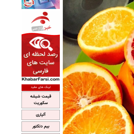
لینک های مفید
قیمت شیشه
سکوریت
آلپاری
بیم دتکتور