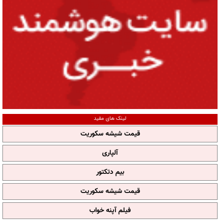
لینک های مفید
قیمت شیشه سکوریت
آلپاری
بیم دتکتور
قیمت شیشه سکوریت
فیلم آپنه خواب