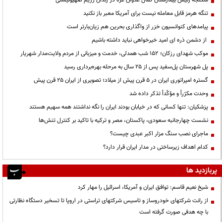
شکنجه رئیس بیمارستان کمال عدوان غزه در زندان رژیم صهیونیستی
تنگه هرمز قابل معامله نیست برای آمریکا معبر باز نکنید
پیامدهای کنوانسیون خزر از واگذاری بحرین هم زیان‌بارتر است
از دشمن ذره ای امید خیرخواهی نباید داشته باشیم
موکب شهدای رزکان؛ ۱۵۲ شب همدلی، خدمت و میزبانی از مردم ولایت‌مدار شهریار
پل شهرستان پل‌سفید پس از ۲۵ سال به مرحله بهره‌برداری رسید
گستره امپراتوری ایران در ۵ قرن پیش از میلاد؛ تصویری از ایران ۲۵ قرن پیش
وحدت مکرّراً و مؤکّداً تذکر داده شد
پزشکیان: تنها کسانی که در خیابان بودند ایران را نگه نداشتند همه سهیم هستند
نشست چهارجانبه سعودی، پاکستان، مصر و ترکیه با تاکید بر کنترل تنش‌ها
ماجرای نصب سنگ مزار اکبر عبدی چیست؟
کدام اهداف زیرساختی در مدار ایران قرار دارد؟
پربازدید ها
شیخ نعیم قاسم: توافق ایران و آمریکا، اسرائیل را مهار کرد
از رانت‌ شرکتهای خودروساز و تاسیس شرکتهای تراستی در اروپا تا تسخیر دستگاه نظارتی
با چه هدفی صورت گرفته است