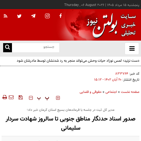
پنجشنبه ۱۵ مرداد ۱۴۰۵
|
Thursday , 06 August 2026
از
و
ته
دست نزنید؛ لمس نوزاد حیات وحش می‌تواند منجر به رد شدنشان توسط مادرشان شود
ن
نو
کد خبر:
۸۳۳۷۶۴
تاریخ انتشار:
۲۰ آبان ۱۴۰۲ - ۱۵:۱۲
صفحه نخست
»
اجتماعی
»
حقوقی و قضایی
‍‍‍ پ
پ
مدیر کل ثبت در جلسه با فرماندهان بسیج استان کرمان خبر داد؛
صدور اسناد حدنگار مناطق جنوبی تا سالروز شهادت سردار
سلیمانی