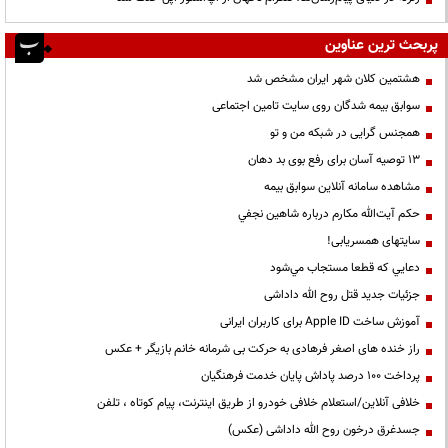
پربحث ترین عناوین
هشتمین کلان شهر ایران مشخص شد
سوابق بیمه شدگان روی سایت تامین اجتماعی
همجنس گرایی در شبکه من و تو
13 توصیه آسان برای رفع بوی بد دهان
مشاهده سامانه آنلاين سوابق بیمه
حكم آيت‌الله مكارم درباره شاهين نجفي
سایتهای همسریابی!
دعايي كه قطعا مستجاب مي‌شود
جزئیات جدید قتل روح الله داداشی
آموزش ساخت Apple ID برای کاربران ایرانی
راز خنده های اصغر فرهادی به حرکت بی شرمانه خانم بازیگر + عکس
پرداخت ۱۰۰ درصد پاداش پایان خدمت فرهنگیان
خلافی آنلاین/استعلام خلافی خودرو از طریق اینترنت، پیام کوتاه ، تلفن
جسدغرق درخون روح الله داداشی (عکس)