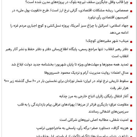
چرا قالب وافل جایگزین سقف تیرچه بلوک در پروژه‌های مدرن شده است؟
صمصامی: ریشه مشکلات اقتصادی، گرانی نرخ ارز است/ طرح «تقویت پول ملی» در
کمیسیون اقتصادی رأی نیاورد
جهاد اسلامی: اسرائیل با چراغ سبز آمریکا، پروژه نسل‌کشی و کوچ اجباری مردم غزه را
ادامه می‌دهد
میناب؛ شهرِ مقبره‌های کوچک!
دفتر رهبر انقلاب: تنها مراجع رسمی، پایگاه اطلاع‌رسانی دفتر و دفتر حفظ و نشر آثار رهبر
انقلاب است
تمدید همه مجوزها و مهلت‌های ویژه تا پایان شهریور؛ بخشنامه جدید دولت ابلاغ شد
مدالِ اعتماد؛ روایت مدیریت آرام و نزدیک محمود خسروی‌وفا
سقوط تاریخی نرخ تولد در ایران؛ شمار نوزادان برای نخستین بار در ۶۰ سال گذشته زیر ۹۰۰
هزار نفر رفت
آغاز انتقال رایگان زائران اتباع خارجی به مرز چذابه
مقاومت عراق؛ بازیگری فراتر از مرزها | پهپادهای عراقی پیام بازدارندگی را به قلب
سرزمین‌های اشغالی رساندند
‌امنیت شغلی، مطالبه اصلی نیروهای شرکتی است
هزینه گزاف، دستاورد صفر؛ برگه رأی، پاسخی به ماجراجویی ترامپ
زلزله در دنیای پیام‌رسان‌ها؛ تلگرام ناگهان از اپ‌استور اپل حذف شد