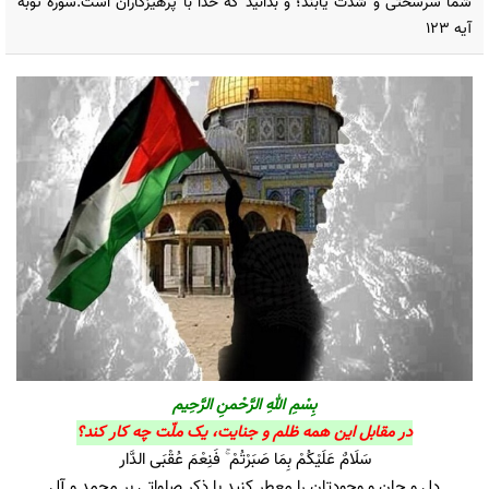
شما سرسختى و شدت يابند؛ و بدانيد كه خدا با پرهيزكاران است.سوره توبه
آیه 123
بِسْمِ اللهِ الرَّحْمنِ الرَّحِیم
در مقابل این همه ظلم و جنایت، یک ملّت چه کار کند؟
سَلَامٌ عَلَيْكُمْ بِمَا صَبَرْتُمْ ۚ فَنِعْمَ عُقْبَى الدَّار
دل و جان و وجودتان را معطر کنید با ذکر صلواتی بر محمد و آل