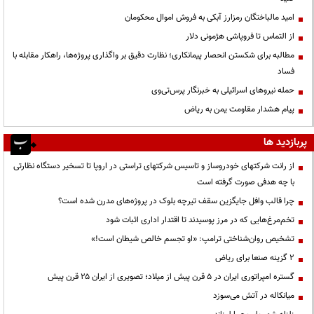
امید مالباختگان رمزارز آبکی به فروش اموال محکومان
از التماس تا فروپاشی هژمونی دلار
مطالبه برای شکستن انحصار پیمانکاری؛ نظارت دقیق بر واگذاری پروژه‌ها، راهکار مقابله با
فساد
حمله نیروهای اسرائیلی به خبرنگار پرس‌تی‌وی
پیام هشدار مقاومت یمن به ریاض
پربازدید ها
از رانت‌ شرکتهای خودروساز و تاسیس شرکتهای تراستی در اروپا تا تسخیر دستگاه نظارتی
با چه هدفی صورت گرفته است
چرا قالب وافل جایگزین سقف تیرچه بلوک در پروژه‌های مدرن شده است؟
تخم‌مرغ‌هایی که در مرز پوسیدند تا اقتدار اداری اثبات شود
تشخیص روان‌شناختی ترامپ: «او تجسم خالص شیطان است!»
۲ گزینه صنعا برای ریاض
گستره امپراتوری ایران در ۵ قرن پیش از میلاد؛ تصویری از ایران ۲۵ قرن پیش
میانکاله در آتش می‌سوزد