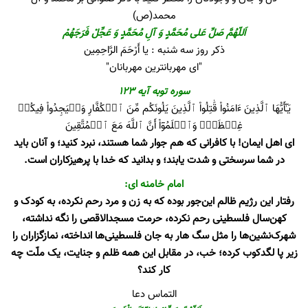
محمد(ص)
اَللّهُمَّ صَلِّ عَلی مُحَمَّدٍ وَ آلِ مُحَمَّدٍ وَ عَجِّلْ فَرَجَهُمْ
ذکر روز سه شنبه : یا أَرْحَمَ الرَّاحِمِین
"ای مهربانترین مهربانان"
سوره توبه آیه 123
يَـٰٓأَيُّهَا ٱلَّذِينَ ءَامَنُواْ قَٰتِلُواْ ٱلَّذِينَ يَلُونَكُم مِّنَ ٱلۡكُفَّارِ وَلۡيَجِدُواْ فِيكُمۡ
غِلۡظَةٗۚ وَٱعۡلَمُوٓاْ أَنَّ ٱللَّهَ مَعَ ٱلۡمُتَّقِينَ
اى اهل ايمان! با كافرانى كه هم جوار شما هستند، نبرد كنيد؛ و آنان بايد
در شما سرسختى و شدت يابند؛ و بدانيد كه خدا با پرهيزكاران است.
امام خامنه ای:
رفتار این رژیم ظالم این‌جور بوده که به زن و مرد رحم نکرده، به کودک و
کهن‌سال فلسطینی رحم نکرده، حرمت مسجدالاقصی را نگه نداشته،
شهرک‌نشین‌ها را مثل سگ هار به جان فلسطینی‌ها انداخته، نمازگزاران را
زیر پا لگدکوب کرده؛ خب، در مقابل این همه ظلم و جنایت، یک ملّت چه
کار کند؟
التماس دعا