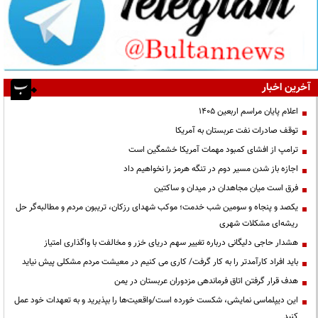
آخرین اخبار
اعلام پایان مراسم اربعین ۱۴۰۵
توقف صادرات نفت عربستان به آمریکا
ترامپ از افشای کمبود مهمات آمریکا خشمگین است
اجازه باز شدن مسیر دوم در تنگه هرمز را نخواهیم داد
فرق است میان مجاهدان در میدان و ساکتین
یکصد و پنجاه و سومین شب خدمت؛ موکب شهدای رزکان، تریبون مردم و مطالبه‌گر حل
ریشه‌ای مشکلات شهری
هشدار حاجی دلیگانی درباره تغییر سهم دریای خزر و مخالفت با واگذاری امتیاز
باید افراد کارآمدتر را به کار گرفت/ کاری می کنیم در معیشت مردم مشکلی پیش نیاید
هدف قرار گرفتن اتاق‌ فرماندهی مزدوران عربستان در یمن
این دیپلماسی نمایشی، شکست خورده است/واقعیت‌ها را بپذیرید و به تعهدات خود عمل
کنید