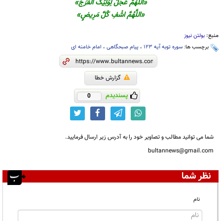
«اَللّهُمَّ عَجِّلْ لِوَلِيِّکَ الْفَرَجَ»
«اللَّهُمَّ اشْفِ کُلَّ مَرِیضٍ»
منبع:
بولتن نیوز
برچسب ها:
سوره توبه آیه 123
،
پیام صبحگاهی
،
امام خامنه ای
گزارش خطا
پسندیدم
0
شما می توانید مطالب و تصاویر خود را به آدرس زیر ارسال فرمایید.
bultannews@gmail.com
نظر شما
نام