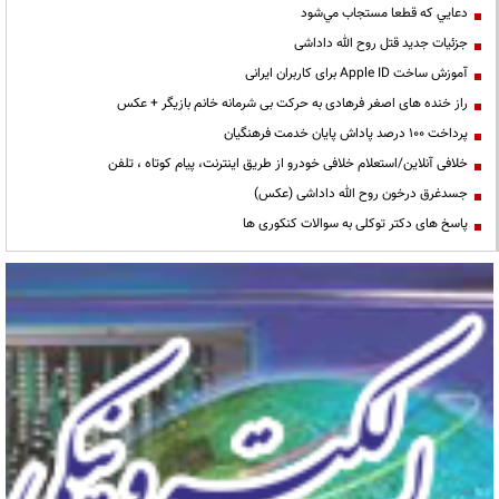
دعايي كه قطعا مستجاب مي‌شود
جزئیات جدید قتل روح الله داداشی
آموزش ساخت Apple ID برای کاربران ایرانی
راز خنده های اصغر فرهادی به حرکت بی شرمانه خانم بازیگر + عکس
پرداخت ۱۰۰ درصد پاداش پایان خدمت فرهنگیان
خلافی آنلاین/استعلام خلافی خودرو از طریق اینترنت، پیام کوتاه ، تلفن
جسدغرق درخون روح الله داداشی (عکس)
پاسخ های دکتر توکلی به سوالات کنکوری ها