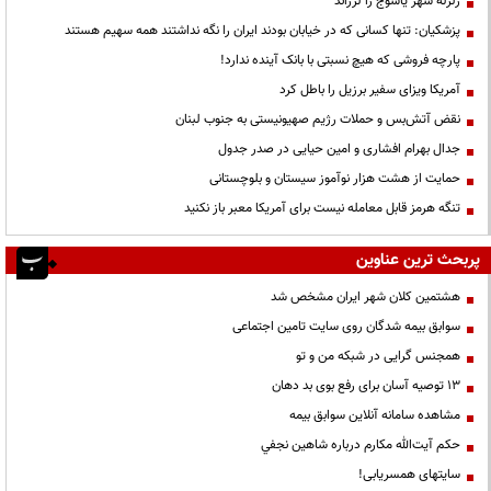
زلزله شهر یاسوج را لرزاند
پزشکیان: تنها کسانی که در خیابان بودند ایران را نگه نداشتند همه سهیم هستند
پارچه فروشی که هیچ نسبتی با بانک آینده ندارد!
آمریکا ویزای سفیر برزیل را باطل کرد
نقض آتش‌بس و حملات رژیم صهیونیستی به جنوب لبنان
جدال بهرام افشاری و امین حیایی در صدر جدول
حمایت از هشت هزار نوآموز سیستان و بلوچستانی
تنگه هرمز قابل معامله نیست برای آمریکا معبر باز نکنید
پربحث ترین عناوین
هشتمین کلان شهر ایران مشخص شد
سوابق بیمه شدگان روی سایت تامین اجتماعی
همجنس گرایی در شبکه من و تو
13 توصیه آسان برای رفع بوی بد دهان
مشاهده سامانه آنلاين سوابق بیمه
حكم آيت‌الله مكارم درباره شاهين نجفي
سایتهای همسریابی!