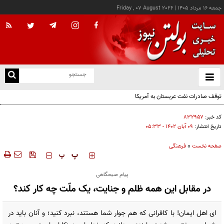
جمعه ۱۶ مرداد ۱۴۰۵
|
Friday , 07 August 2026
از
و
ته
توقف صادرات نفت عربستان به آمریکا
ن
نو
کد خبر:
۸۳۲۹۵۷
تاریخ انتشار:
۰۹ آبان ۱۴۰۲ - ۰۵:۳۳
صفحه نخست
»
فرهنگی
‍‍‍ پ
پ
پیام صبحگاهی
در مقابل این همه ظلم و جنایت، یک ملّت چه کار کند؟
اى اهل ايمان! با كافرانى كه هم جوار شما هستند، نبرد كنيد؛ و آنان بايد در