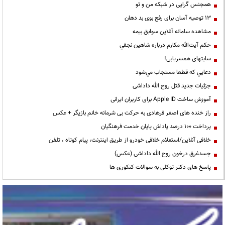
همجنس گرایی در شبکه من و تو
13 توصیه آسان برای رفع بوی بد دهان
مشاهده سامانه آنلاين سوابق بیمه
حكم آيت‌الله مكارم درباره شاهين نجفي
سایتهای همسریابی!
دعايي كه قطعا مستجاب مي‌شود
جزئیات جدید قتل روح الله داداشی
آموزش ساخت Apple ID برای کاربران ایرانی
راز خنده های اصغر فرهادی به حرکت بی شرمانه خانم بازیگر + عکس
پرداخت ۱۰۰ درصد پاداش پایان خدمت فرهنگیان
خلافی آنلاین/استعلام خلافی خودرو از طریق اینترنت، پیام کوتاه ، تلفن
جسدغرق درخون روح الله داداشی (عکس)
پاسخ های دکتر توکلی به سوالات کنکوری ها