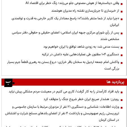
وقتی دیتاسنترها از هوش مصنوعی جلو می‌زنند؛ زنگ خطر برای اقتصاد AI
از خبرسازی تا جریان‌سازی نقشه راه مدیران هوشمند
«چرا نباید از شما متنفر باشند؟»؛ پاسخ معنادار یک کاربر خارجی به قدرت و توانمندی
ایرانیان
پس از رأی شورای مرکزی جبهه ایران اسلامی؛ اعضای حقیقی و حقوقی دفتر سیاسی
مشخص شدند
بسنت مدعی شد: به زودی شاهد توافق با ایران خواهیم بود
دستگیری ۱۰۴ مظنون طی عملیات‌هایی علیه داعش در ترکیه
واکنش امام جمعه اردبیل به سخنان باقر خرازی: دروغ بستن به رهبری قطعاً جرم بسیار
بزرگی است
پربازدید ها
باید افراد کارآمدتر را به کار گرفت/ کاری می کنیم در معیشت مردم مشکلی پیش نیاید
رویترز: هشدار صریح ایران خطر شروع جنگ را متوقف کرد
وزارت اطلاعات: شناسایی و دستگیری ۲۱ نفر از مزدوران مرتبط با سازمان جاسوسی و
تروریستی رژیم صهیونیستی و بازداشت ۴ نفر از اعضای باندهای مسلح شرارت و اغتشاش
در استان کرمان