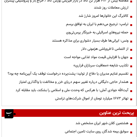
معامله بیش از ۴۱۳ هزار تن کالا در بازار فیزیکی بورس کالا / حراج باز و پتروشیمی پیشران
ارزش معاملات روز شدند
کالابرگ این خانوارها امروز شارژ شد
ترامپ: ترجیح می‌دهم با ایران به توافق برسم
حمله نیروهای اسرائیلی به خبرنگار پرس‌تی‌وی
ونس: ایرانی‌ها طرف بسیار دشواری برای مذاکره هستند
از التماس تا فروپاشی هژمونی دلار
جهان با افزایش قیمت مواد غذایی مواجه است
تکذیب شایعه «معافیت سربازان فراری»
تقسیم غنایم مدیران یا دفاع از تولید؛ پشت‌پرده درخواست توقف یک آیین‌نامه چه بود؟
هشدار حاجی دلیگانی درباره تغییر سهم دریای خزر و مخالفت با واگذاری امتیاز
آیت‌الله جوادی آملی: با هرکس که وحدت ملی و اسلامی را بشکند، باید مقابله کرد
تهاتر ۱۶۷۳ میلیارد تومان از اموال شرکت‌های تراستی
پربحث ترین عناوین
هشتمین کلان شهر ایران مشخص شد
سوابق بیمه شدگان روی سایت تامین اجتماعی