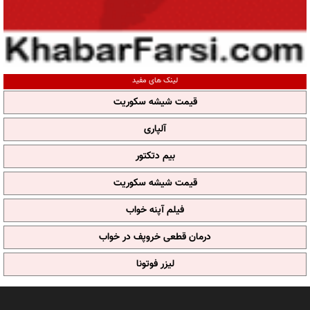
لینک های مفید
قیمت شیشه سکوریت
آلپاری
بیم دتکتور
قیمت شیشه سکوریت
فیلم آپنه خواب
درمان قطعی خروپف در خواب
لیزر فوتونا