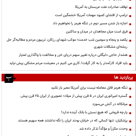
توقف صادرات نفت عربستان به آمریکا
ترامپ از افشای کمبود مهمات آمریکا خشمگین است
اجازه باز شدن مسیر دوم در تنگه هرمز را نخواهیم داد
فرق است میان مجاهدان در میدان و ساکتین
یکصد و پنجاه و سومین شب خدمت؛ موکب شهدای رزکان، تریبون مردم و مطالبه‌گر حل
ریشه‌ای مشکلات شهری
هشدار حاجی دلیگانی درباره تغییر سهم دریای خزر و مخالفت با واگذاری امتیاز
باید افراد کارآمدتر را به کار گرفت/ کاری می کنیم در معیشت مردم مشکلی پیش نیاید
پربازدید ها
تنگه هرمز قابل معامله نیست برای آمریکا معبر باز نکنید
گستره امپراتوری ایران در ۵ قرن پیش از میلاد؛ تصویری از ایران ۲۵ قرن پیش
میانکاله در آتش می‌سوزد
پارچه فروشی که هیچ نسبتی با بانک آینده ندارد!
پزشکیان: تنها کسانی که در خیابان بودند ایران را نگه نداشتند همه سهیم هستند
وحدت مکرّراً و مؤکّداً تذکر داده شد