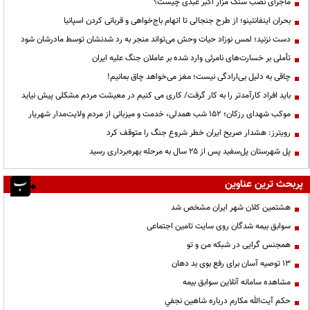
ماجرای نصب سنگ مزار اکبر عبدی چیست؟
بحران اینفانتینو؛ از طرح جنجالی تا اتهام باج‌خواهی و قربانی کردن اسپانیا
دست نزنید؛ لمس نوزاد حیات وحش می‌تواند منجر به رد شدنشان توسط مادرشان شود
تأملی بر خسارت‌های نامرئی وارد شده بر عاملان جنگ علیه ایران
چاقی به دلیل بی‌ارادگی نیست؛ مغز می‌خواهد چاق بمانیم!
باید افراد کارآمدتر را به کار گرفت/ کاری می کنیم در معیشت مردم مشکلی پیش نیاید
موکب شهدای رزکان؛ ۱۵۲ شب همدلی، خدمت و میزبانی از مردم ولایت‌مدار شهریار
رویترز: هشدار صریح ایران خطر شروع جنگ را متوقف کرد
پل شهرستان پل‌سفید پس از ۲۵ سال به مرحله بهره‌برداری رسید
پربحث ترین عناوین
هشتمین کلان شهر ایران مشخص شد
سوابق بیمه شدگان روی سایت تامین اجتماعی
همجنس گرایی در شبکه من و تو
13 توصیه آسان برای رفع بوی بد دهان
مشاهده سامانه آنلاين سوابق بیمه
حكم آيت‌الله مكارم درباره شاهين نجفي