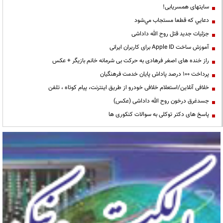
سایتهای همسریابی!
دعايي كه قطعا مستجاب مي‌شود
جزئیات جدید قتل روح الله داداشی
آموزش ساخت Apple ID برای کاربران ایرانی
راز خنده های اصغر فرهادی به حرکت بی شرمانه خانم بازیگر + عکس
پرداخت ۱۰۰ درصد پاداش پایان خدمت فرهنگیان
خلافی آنلاین/استعلام خلافی خودرو از طریق اینترنت، پیام کوتاه ، تلفن
جسدغرق درخون روح الله داداشی (عکس)
پاسخ های دکتر توکلی به سوالات کنکوری ها