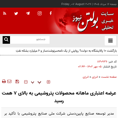
جمعه ۱۶ مرداد ۱۴۰۵
|
Friday , 07 August 2026
از
و
ته
بازگشت ۱۰ پالایشگاه به دولت؟ روایتی از یک نامه‌سرنوشت‌ساز و ۶ میلیارد بشکه نفتِ
ن
بدون‌حساب
نو
کد خبر:
۸۳۰۹۳۶
تاریخ انتشار:
۰۵ مهر ۱۴۰۲ - ۰۲:۴۴
صفحه نخست
»
انرژی
»
انرژی
‍‍‍ پ
پ
عرضه اعتباری ماهانه محصولات پتروشیمی به بالای ۷ همت
رسید
مدیر توسعه صنایع پایین‌دستی شرکت ملی صنایع پتروشیمی با تأکید بر