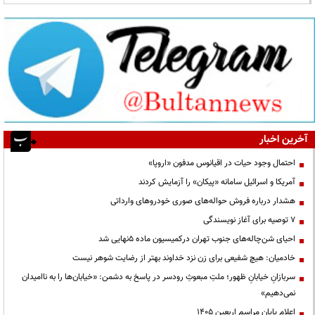
آخرین اخبار
احتمال وجود حیات در اقیانوس مدفون «اروپا»
آمریکا و اسرائیل سامانه «پیکان» را آزمایش کردند
هشدار درباره فروش حواله‌های صوری خودروهای وارداتی
۷ توصیه برای آغاز نویسندگی
احیای شن‌چاله‌های جنوب تهران درکمیسیون ماده ۵نهایی شد
خادمیان: هیچ شفیعی برای زن نزد خداوند بهتر از رضایت شوهر نیست
سربازانِ خیابانِ ظهور؛ ملتِ مبعوثِ رودسر در پاسخ به دشمن: «خیابان‌ها را به ناامیدان
نمی‌دهیم»
اعلام پایان مراسم اربعین ۱۴۰۵