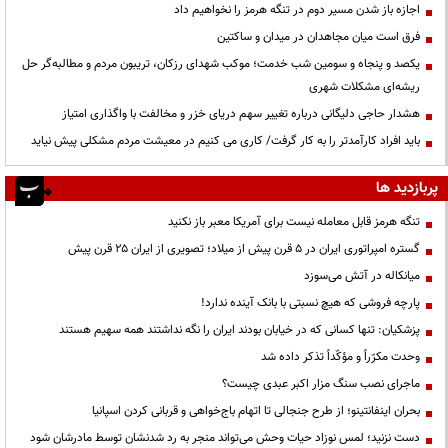
اجازه باز شدن مسیر دوم در تنگه هرمز را نخواهیم داد
فرق است میان مجاهدان در میدان و ساکتین
یکصد و پنجاه و سومین شب خدمت؛ موکب شهدای رزکان، تریبون مردم و مطالبه‌گر حل
ریشه‌ای مشکلات شهری
هشدار حاجی دلیگانی درباره تغییر سهم دریای خزر و مخالفت با واگذاری امتیاز
باید افراد کارآمدتر را به کار گرفت/ کاری می کنیم در معیشت مردم مشکلی پیش نیاید
پربازدید ها
تنگه هرمز قابل معامله نیست برای آمریکا معبر باز نکنید
گستره امپراتوری ایران در ۵ قرن پیش از میلاد؛ تصویری از ایران ۲۵ قرن پیش
میانکاله در آتش می‌سوزد
پارچه فروشی که هیچ نسبتی با بانک آینده ندارد!
پزشکیان: تنها کسانی که در خیابان بودند ایران را نگه نداشتند همه سهیم هستند
وحدت مکرّراً و مؤکّداً تذکر داده شد
ماجرای نصب سنگ مزار اکبر عبدی چیست؟
بحران اینفانتینو؛ از طرح جنجالی تا اتهام باج‌خواهی و قربانی کردن اسپانیا
دست نزنید؛ لمس نوزاد حیات وحش می‌تواند منجر به رد شدنشان توسط مادرشان شود