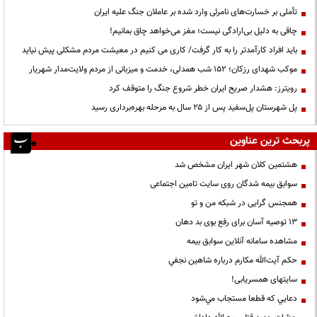
تأملی بر خسارت‌های نامرئی وارد شده بر عاملان جنگ علیه ایران
چاقی به دلیل بی‌ارادگی نیست؛ مغز می‌خواهد چاق بمانیم!
باید افراد کارآمدتر را به کار گرفت/ کاری می کنیم در معیشت مردم مشکلی پیش نیاید
موکب شهدای رزکان؛ ۱۵۲ شب همدلی، خدمت و میزبانی از مردم ولایت‌مدار شهریار
رویترز: هشدار صریح ایران خطر شروع جنگ را متوقف کرد
پل شهرستان پل‌سفید پس از ۲۵ سال به مرحله بهره‌برداری رسید
پربحث ترین عناوین
هشتمین کلان شهر ایران مشخص شد
سوابق بیمه شدگان روی سایت تامین اجتماعی
همجنس گرایی در شبکه من و تو
13 توصیه آسان برای رفع بوی بد دهان
مشاهده سامانه آنلاين سوابق بیمه
حكم آيت‌الله مكارم درباره شاهين نجفي
سایتهای همسریابی!
دعايي كه قطعا مستجاب مي‌شود