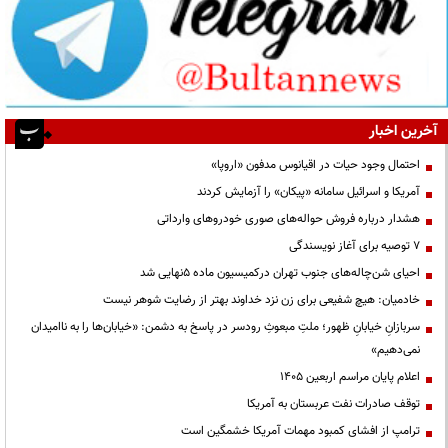
آخرین اخبار
احتمال وجود حیات در اقیانوس مدفون «اروپا»
آمریکا و اسرائیل سامانه «پیکان» را آزمایش کردند
هشدار درباره فروش حواله‌های صوری خودروهای وارداتی
۷ توصیه برای آغاز نویسندگی
احیای شن‌چاله‌های جنوب تهران درکمیسیون ماده ۵نهایی شد
خادمیان: هیچ شفیعی برای زن نزد خداوند بهتر از رضایت شوهر نیست
سربازانِ خیابانِ ظهور؛ ملتِ مبعوثِ رودسر در پاسخ به دشمن: «خیابان‌ها را به ناامیدان
نمی‌دهیم»
اعلام پایان مراسم اربعین ۱۴۰۵
توقف صادرات نفت عربستان به آمریکا
ترامپ از افشای کمبود مهمات آمریکا خشمگین است