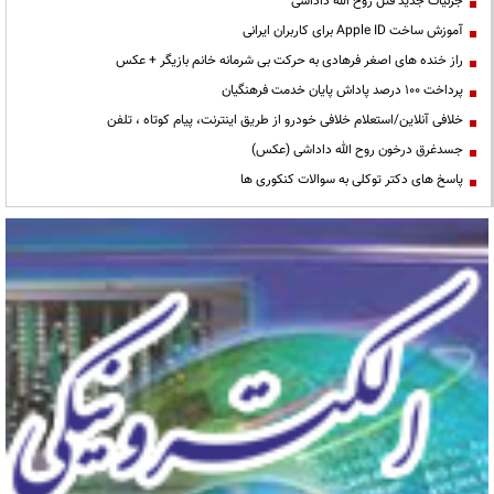
جزئیات جدید قتل روح الله داداشی
آموزش ساخت Apple ID برای کاربران ایرانی
راز خنده های اصغر فرهادی به حرکت بی شرمانه خانم بازیگر + عکس
پرداخت ۱۰۰ درصد پاداش پایان خدمت فرهنگیان
خلافی آنلاین/استعلام خلافی خودرو از طریق اینترنت، پیام کوتاه ، تلفن
جسدغرق درخون روح الله داداشی (عکس)
پاسخ های دکتر توکلی به سوالات کنکوری ها