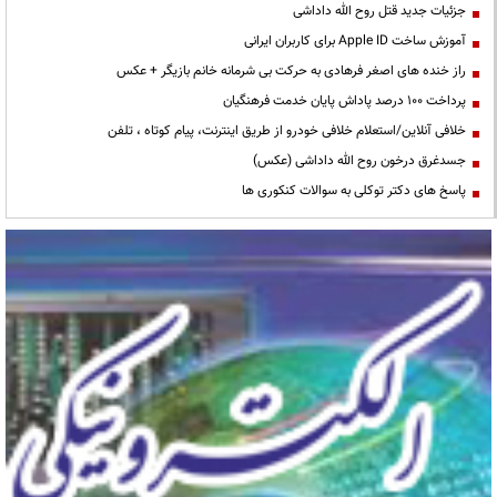
جزئیات جدید قتل روح الله داداشی
آموزش ساخت Apple ID برای کاربران ایرانی
راز خنده های اصغر فرهادی به حرکت بی شرمانه خانم بازیگر + عکس
پرداخت ۱۰۰ درصد پاداش پایان خدمت فرهنگیان
خلافی آنلاین/استعلام خلافی خودرو از طریق اینترنت، پیام کوتاه ، تلفن
جسدغرق درخون روح الله داداشی (عکس)
پاسخ های دکتر توکلی به سوالات کنکوری ها