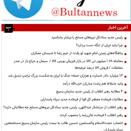
آخرین اخبار
رئیس جدید ستادکل نیروهای مسلح را بیشتر بشناسید
چرا نباید ایران از تنگه دست بردارد؟
پناهگاه‌های زمینیِ امام شهید لو رفت؛ از حرم رضا تا شبستان جمکران
معامله ۱.۷۸ میلیون تن کالا در بازار فیزیکی بورس کالا / سیمان و حراج باز در صدر
معاملات / فروش ۵۹ درصد عرضه‌ها
۱۳ میلیارد دلار خسارت و هزاران حمله؛ جنگ با ایران به شکست بزرگ ترامپ تبدیل شد
ولید جنبلاط هم پشت مبارزان حزب‌الله درآمد
۴ مطالبه رهبر انقلاب از رئیس جدید سازمان بسیج
مطالبات فرمانده معظم کل قوا از فرمانده جدید سپاه پاسداران
رهبر انقلاب از سرلشکر عبداللهی، رئیس جدید ستادکل نیروهای مسلح چه مطالباتی دارند؟
رهبر انقلاب ۶ فرمانده عالی‌رتبه را منصوب کردند
انتصاب حجت‌الاسلام ‌والمسلمین حسین طائب به سِمت رئیس سازمان بسیج مستضعفین
سپاه پاسداران