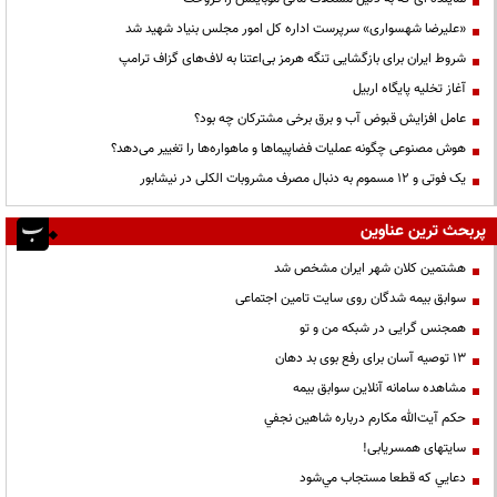
«علیرضا شهسواری» سرپرست اداره کل امور مجلس بنیاد شهید شد
شروط ایران برای بازگشایی تنگه هرمز بی‌اعتنا به لاف‌های گزاف ترامپ
آغاز تخلیه پایگاه اربیل
عامل افزایش قبوض آب و برق برخی مشترکان چه بود؟
هوش مصنوعی چگونه عملیات فضاپیماها و ماهواره‌ها را تغییر می‌دهد؟
یک فوتی و ۱۲ مسموم به دنبال مصرف مشروبات الکلی در نیشابور
پربحث ترین عناوین
هشتمین کلان شهر ایران مشخص شد
سوابق بیمه شدگان روی سایت تامین اجتماعی
همجنس گرایی در شبکه من و تو
13 توصیه آسان برای رفع بوی بد دهان
مشاهده سامانه آنلاين سوابق بیمه
حكم آيت‌الله مكارم درباره شاهين نجفي
سایتهای همسریابی!
دعايي كه قطعا مستجاب مي‌شود