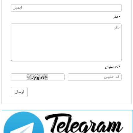
* نظر
* کد امنیتی