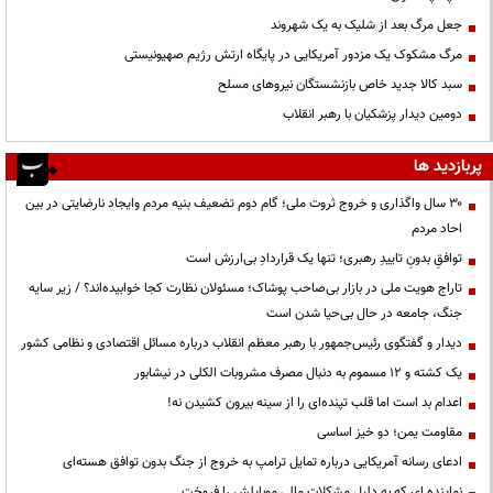
جعل مرگ بعد از شلیک به یک شهروند
مرگ مشکوک یک مزدور آمریکایی در پایگاه ارتش رژیم صهیونیستی
سبد کالا جدید خاص بازنشستگان نیروهای مسلح
دومین دیدار پزشکیان با رهبر انقلاب
پربازدید ها
۳۰ سال واگذاری و خروج ثروت ملی؛ گام دوم تضعیف بنیه مردم وایجاد نارضایتی در بین
احاد مردم
توافقِ بدونِ تاییدِ رهبری؛ تنها یک قراردادِ بی‌ارزش است
تاراج هویت ملی در بازار بی‌صاحب پوشاک؛ مسئولان نظارت کجا خوابیده‌اند؟ / زیر سایه
جنگ، جامعه در حال بی‌حیا شدن است
دیدار و گفتگوی رئیس‌جمهور با رهبر معظم انقلاب درباره مسائل اقتصادی و نظامی کشور
یک کشته و ۱۲ مسموم به دنبال مصرف مشروبات الکلی در نیشابور
اعدام بد است اما قلب تپنده‌ای را از سینه بیرون کشیدن نه!
مقاومت یمن؛ دو خیز اساسی
ادعای رسانه آمریکایی درباره تمایل ترامپ به خروج از جنگ بدون توافق هسته‌ای
نماینده ای که به دلیل مشکلات مالی موبایلش را فروخت