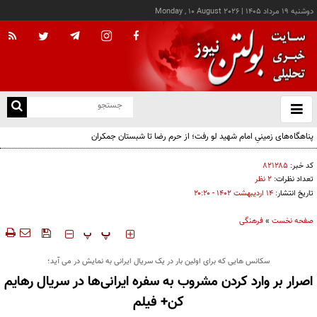
دوشنبه ۱۹ مرداد ۱۴۰۵
|
Monday , 10 August 2026
از
و
ته
پناهگاه‌های زمینیِ امام شهید لو رفت؛ از حرم رضا تا شبستان جمکران
ن
نو
کد خبر:
۸۲۱۲۸۵
تعداد نظرات:
۲ نظر
تاریخ انتشار:
۱۴ ارديبهشت ۱۴۰۲ - ۲۰:۲۰
صفحه نخست
»
فرهنگی
‍‍‍ پ
پ
سکانس هایی که برای اولین بار در یک سریال ایرانی به نمایش در می آید؛
اصرار بر وارد کردن مشروب به سفره ایرانی‌ها در سریال رهایم
کن+ فیلم