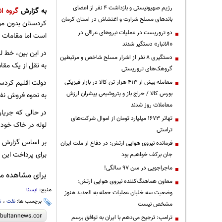
رژیم صهیونیستی و بازداشت ۴ نفر از اعضای
به گزارش
گروه ان
باندهای مسلح شرارت و اغتشاش در استان کرمان
دو تروریست در عملیات نیروهای عراقی در
است اما مقامات ا
«الانبار» دستگیر شدند
دستگیری ۸ نفر از اشرار مسلح شاخص و مرتبطین
به نقل از یک مقام
گروهک‌های تروریستی
دولت اقلیم کردستا
معامله بیش از ۴۱۳ هزار تن کالا در بازار فیزیکی
بورس کالا / حراج باز و پتروشیمی پیشران ارزش
به نحوه فروش نف
معاملات روز شدند
در حالی که جریان
تهاتر ۱۶۷۳ میلیارد تومان از اموال شرکت‌های
لوله در خاک خود
تراستی
فرمانده نیروی هوایی ارتش: در دفاع از ملت ایران
برای پرداخت این
جان برکف خواهیم بود
ماجراجویی در سن ۹۷ سالگی!
برای مشاهده مطا
معاون هماهنگ‌کننده نیروی هوایی ارتش:
منبع:
ایسنا
وضعیت سه خلبان عملیات حمله به العدید هنوز
برچسب ها:
نفت
،
ت
مشخص نیست
ترامپ: ترجیح می‌دهم با ایران به توافق برسم