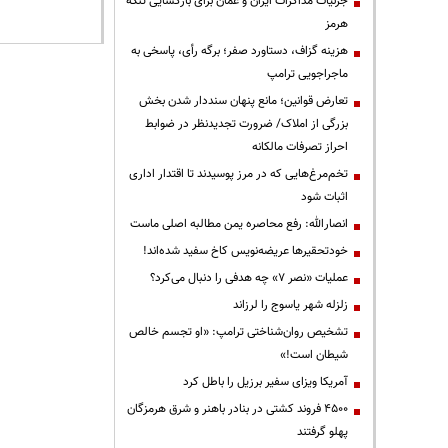
جزئیات مذاکرات ایران و عمان برای بازگشایی تنگه
هرمز
هزینه گزاف، دستاورد صفر؛ برگه رأی، پاسخی به
ماجراجویی ترامپ
تعارض قوانین؛ مانع پنهان سنددار شدن بخش
بزرگی از املاک/ ضرورت تجدیدنظر در ضوابط
احراز تصرفات مالکانه
تخم‌مرغ‌هایی که در مرز پوسیدند تا اقتدار اداری
اثبات شود
انصارالله: رفع محاصره یمن مطالبه اصلی ماست
خودتحقیرها عریضه‌نویس کاخ سفید شده‌اند!
عملیات «نصر ۷» چه هدفی را دنبال می‌کرد؟
زلزله شهر یاسوج را لرزاند
تشخیص روان‌شناختی ترامپ: «او تجسم خالص
شیطان است!»
آمریکا ویزای سفیر برزیل را باطل کرد
۴۵۰۰ فروند کشتی در بنادر باهنر و شرق هرمزگان
پهلو گرفتند