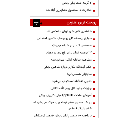
۲ گزینه صنعا برای ریاض
صادرات ۱۵ محصول کشاورزی آزاد شد
پربحث ترین عناوین
هشتمین کلان شهر ایران مشخص شد
سوابق بیمه شدگان روی سایت تامین اجتماعی
همجنس گرایی در شبکه من و تو
13 توصیه آسان برای رفع بوی بد دهان
مشاهده سامانه آنلاين سوابق بیمه
حكم آيت‌الله مكارم درباره شاهين نجفي
سایتهای همسریابی!
دعايي كه قطعا مستجاب مي‌شود
جزئیات جدید قتل روح الله داداشی
آموزش ساخت Apple ID برای کاربران ایرانی
راز خنده های اصغر فرهادی به حرکت بی شرمانه
خانم بازیگر + عکس
پرداخت ۱۰۰ درصد پاداش پایان خدمت فرهنگیان