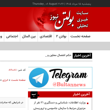
پنجشنبه ۱۵ مرداد ۱۴۰۵
|
Thursday , 06 August 2026
صفحه نخست
بولتن ۲
اقتصادی
بین الملل
اجتماعی
ور
آخرین اخبار
حکم انفصال معاون وزیر نفت روی زمین مانده؛ دیوان محاسبات و
کد خبر:
۸۲۰۰۸۱
صفحه نخست
»
انرژی
»
آخرین اخبار
در شرایطی که صادرات 
وزارت اطلاعات: شناسایی و دستگیری ۲۱ نفر از
مزدوران مرتبط با سازمان جاسوسی و تروریستی