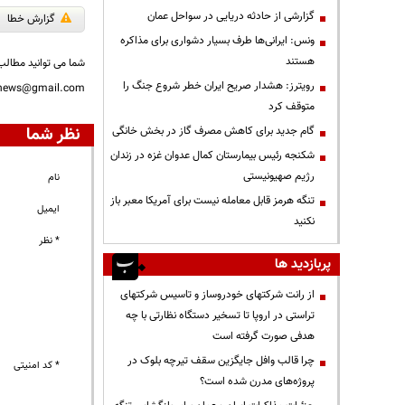
گزارشی از حادثه دریایی در سواحل عمان
گزارش خطا
ونس: ایرانی‌ها طرف بسیار دشواری برای مذاکره
هستند
شما می توانید مطالب 
رویترز: هشدار صریح ایران خطر شروع جنگ را
nnews@gmail.com
متوقف کرد
نظر شما
گام جدید برای کاهش مصرف گاز در بخش خانگی
شکنجه رئیس بیمارستان کمال عدوان غزه در زندان
رژیم صهیونیستی
نام
تنگه هرمز قابل معامله نیست برای آمریکا معبر باز
ایمیل
نکنید
* نظر
پربازدید ها
از رانت‌ شرکتهای خودروساز و تاسیس شرکتهای
تراستی در اروپا تا تسخیر دستگاه نظارتی با چه
هدفی صورت گرفته است
چرا قالب وافل جایگزین سقف تیرچه بلوک در
* کد امنیتی
پروژه‌های مدرن شده است؟