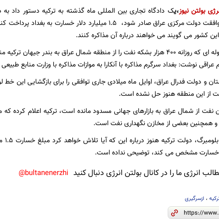
رژی
بولتن نیوز
،ی
ک دادگاه تجاری بین المللی ماه گذشته به ترکیه دستور داد به 
کردستان بدون موافقت دولت مرکزی عراق صادر شود، ۱.۵ میلیارد دلار 
ین کشور می گویند می خواهند درباره آن مذاکره کنند.
در این بین، خط لوله ای که روزانه ۴۰۰ هزار بشکه نفت را از منطقه شمال عراق به بند
 عراقی نوشت: بغداد سرگرم مذاکره با آنکارا به موازات مذاکره با وزارت منابع طبی
ن و دولت فدرال عراق، اوایل ماه میلادی جاری توافقی را برای بازگشایی این خط لو
ت از این منطقه هنوز حل نشده است.
 نفت از شمال عراق به بازارهای جهانی مسدود مانده است، ترکیه اعلام کرده که 
 و همچنین بعضی از مخازن نگهداری نفت است.
بر اسا
 خسارت مشخص می کند، توضیحی نداده است.
لب انرژی ما را در کانال بولتن انرژی دنبال کنید
bultanenerzhi@
رکیه
،
ازسرگیری