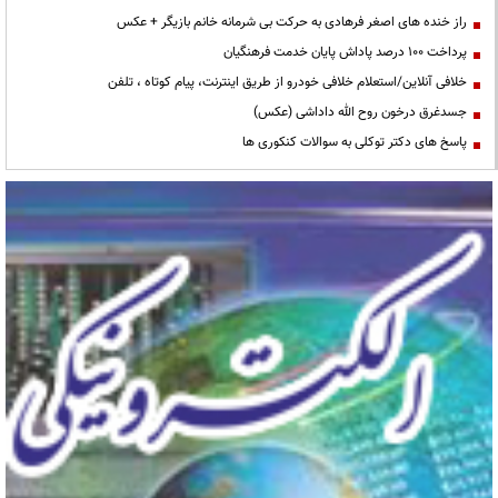
راز خنده های اصغر فرهادی به حرکت بی شرمانه خانم بازیگر + عکس
پرداخت ۱۰۰ درصد پاداش پایان خدمت فرهنگیان
خلافی آنلاین/استعلام خلافی خودرو از طریق اینترنت، پیام کوتاه ، تلفن
جسدغرق درخون روح الله داداشی (عکس)
پاسخ های دکتر توکلی به سوالات کنکوری ها