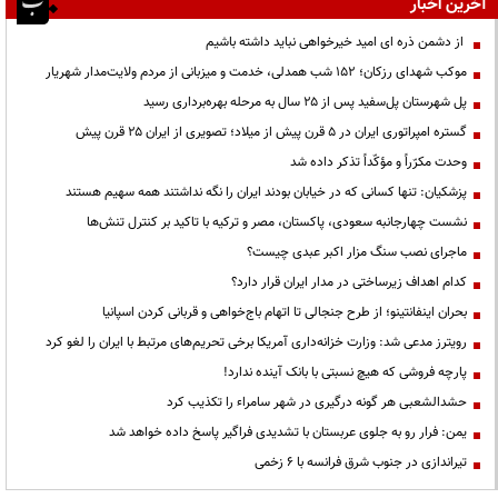
آخرین اخبار
از دشمن ذره ای امید خیرخواهی نباید داشته باشیم
موکب شهدای رزکان؛ ۱۵۲ شب همدلی، خدمت و میزبانی از مردم ولایت‌مدار شهریار
پل شهرستان پل‌سفید پس از ۲۵ سال به مرحله بهره‌برداری رسید
گستره امپراتوری ایران در ۵ قرن پیش از میلاد؛ تصویری از ایران ۲۵ قرن پیش
وحدت مکرّراً و مؤکّداً تذکر داده شد
پزشکیان: تنها کسانی که در خیابان بودند ایران را نگه نداشتند همه سهیم هستند
نشست چهارجانبه سعودی، پاکستان، مصر و ترکیه با تاکید بر کنترل تنش‌ها
ماجرای نصب سنگ مزار اکبر عبدی چیست؟
کدام اهداف زیرساختی در مدار ایران قرار دارد؟
بحران اینفانتینو؛ از طرح جنجالی تا اتهام باج‌خواهی و قربانی کردن اسپانیا
رویترز مدعی شد: وزارت خزانه‌داری آمریکا برخی تحریم‌های مرتبط با ایران را لغو کرد
پارچه فروشی که هیچ نسبتی با بانک آینده ندارد!
حشدالشعبی هر گونه درگیری در شهر سامراء را تکذیب کرد
یمن: فرار رو به جلوی عربستان با تشدیدی فراگیر پاسخ داده خواهد شد
تیراندازی در جنوب شرق فرانسه با ۶ زخمی