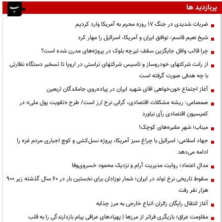
پربازدید ها
ضربات شدیدی در جنگ ۱۷ روزه محرم به آمریکا وارد کردیم
شیخ نعیم قاسم: توافق ایران و آمریکا، اسرائیل را مهار کرد
چرا قالب وافل جایگزین سقف تیرچه بلوک در پروژه‌های مدرن شده است؟
از رانت‌ شرکتهای خودروساز و تاسیس شرکتهای تراستی در اروپا تا تسخیر دستگاه نظارتی
با چه هدفی صورت گرفته است
آغاز اجتماع خون‌خواهی اقای شهید ایران در پیاده‌روی جاماندگان اربعین
صمصامی: ریشه مشکلات اقتصادی، گرانی نرخ ارز است/ طرح «تقویت پول ملی» در
کمیسیون اقتصادی رأی نیاورد
میناب؛ شهرِ مقبره‌های کوچک!
جهاد اسلامی: اسرائیل با چراغ سبز آمریکا، پروژه نسل‌کشی و کوچ اجباری مردم غزه را
ادامه می‌دهد
مدالِ اعتماد؛ روایت مدیریت آرام و نزدیک محمود خسروی‌وفا
سقوط تاریخی نرخ تولد در ایران؛ شمار نوزادان برای نخستین بار در ۶۰ سال گذشته زیر ۹۰۰
هزار نفر رفت
آغاز انتقال رایگان زائران اتباع خارجی به مرز چذابه
مقاومت عراق؛ بازیگری فراتر از مرزها | پهپادهای عراقی پیام بازدارندگی را به قلب