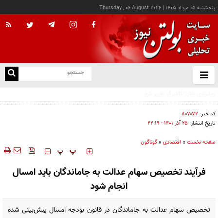
پنجشنبه ۱۵ مرداد ۱۴۰۵
|
Thursday , 06 August 2026
از
و
ته
رشد بیش از ۱۳۰ هزار واحدی شاخص کل بورس
ن
نو
کد خبر:
۸۰۷۰۷۲
تاریخ انتشار:
۲۵ آذر ۱۴۰۱ - ۲۲:۱۹
صفحه نخست
»
اقتصادی
»
گوناگون
‍‍‍ پ
پ
فرآیند تخصیص سهام عدالت به جاماندگان باید امسال
انجام شود
تخصیص سهام عدالت به جاماندگان در قانون بودجه امسال پیش‌بینی شده