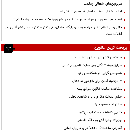
سرزمین‌های اشغالی رساندند
‌امنیت شغلی، مطالبه اصلی نیروهای شرکتی است
تمدید همه مجوزها و مهلت‌های ویژه تا پایان شهریور؛ بخشنامه جدید دولت ابلاغ شد
دفتر رهبر انقلاب: تنها مراجع رسمی، پایگاه اطلاع‌رسانی دفتر و دفتر حفظ و نشر آثار رهبر
انقلاب است
پربحث ترین عناوین
هشتمین کلان شهر ایران مشخص شد
سوابق بیمه شدگان روی سایت تامین اجتماعی
همجنس گرایی در شبکه من و تو
13 توصیه آسان برای رفع بوی بد دهان
مشاهده سامانه آنلاين سوابق بیمه
حكم آيت‌الله مكارم درباره شاهين نجفي
سایتهای همسریابی!
دعايي كه قطعا مستجاب مي‌شود
جزئیات جدید قتل روح الله داداشی
آموزش ساخت Apple ID برای کاربران ایرانی