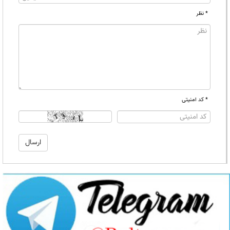
* نظر
* کد امنیتی