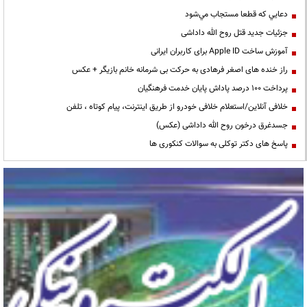
دعايي كه قطعا مستجاب مي‌شود
جزئیات جدید قتل روح الله داداشی
آموزش ساخت Apple ID برای کاربران ایرانی
راز خنده های اصغر فرهادی به حرکت بی شرمانه خانم بازیگر + عکس
پرداخت ۱۰۰ درصد پاداش پایان خدمت فرهنگیان
خلافی آنلاین/استعلام خلافی خودرو از طریق اینترنت، پیام کوتاه ، تلفن
جسدغرق درخون روح الله داداشی (عکس)
پاسخ های دکتر توکلی به سوالات کنکوری ها