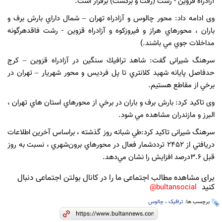
آزادراه قزوين - رشت (رفت و برگشت) برقرار است.
وى ادامه داد: محور چالوس و آزادراه تهران – شمال داراي بارش برف و
باران ، محورهاي هراز و فيروزکوه و آزادراه قزوين - رشت فاقدهرگونه
مداخلات جوي مي باشند.)
سرهنگ شيرانى گفت: شاهد ترافيك سنگين در آزادراه قزوين – کرج
حدفاصل پايانه شهيد کلانتري تا پل فرديس و محور شهريار – تهران در
برخي از مقاطع هستيم.
وى تاكيد كرد: بارش برف و باران در برخي از محورهاي استان هاي تهران ،
البرز و مازندران مشاهده مي شود.
سرهنگ شيرانى تاكيد كرد:طي شبانه ‌روز گذشته ، براساس آخرين اطلاعات
دريافتي از ٢٤٥٢ ترددشمار فعال در محورهاي برون‌شهري ، نسبت به روز
قبل ٣.٦درصد افزایش را نشان مي‌دهد.
برای مشاهده مطالب اجتماعی ما را در کانال بولتن اجتماعی دنبال
کنید
bultansocial@
برچسب ها:
ترافیک
،
چالوس