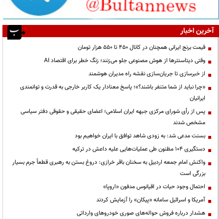
آخرین اخبار
قیمت‌ برنج ایرانی همچنان در کانال ۴۵۰ تا ۵۵۰ هزار تومان
وقتی دیتاسنترها از هوش مصنوعی جلو می‌زنند؛ زنگ خطر برای اقتصاد AI
از خبرسازی تا جریان‌سازی نقشه راه مدیران هوشمند
«چرا نباید از شما متنفر باشند؟»؛ پاسخ معنادار یک کاربر خارجی به قدرت و توانمندی
ایرانیان
پس از رأی شورای مرکزی جبهه ایران اسلامی؛ اعضای حقیقی و حقوقی دفتر سیاسی
مشخص شدند
بسنت مدعی شد: به زودی شاهد توافق با ایران خواهیم بود
دستگیری ۱۰۴ مظنون طی عملیات‌هایی علیه داعش در ترکیه
واکنش امام جمعه اردبیل به سخنان باقر خرازی: دروغ بستن به رهبری قطعاً جرم بسیار
بزرگی است
احتمال وجود حیات در اقیانوس مدفون «اروپا»
آمریکا و اسرائیل سامانه «پیکان» را آزمایش کردند
هشدار درباره فروش حواله‌های صوری خودروهای وارداتی