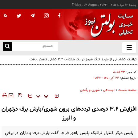
جمعه ۱۶ مرداد ۱۴۰۵
|
Friday , 07 August 2026
از
و
ته
ترافیک کشتیرانی از طریق تنگه هرمز در یک هفته به ۳۳ کشتی کاهش یافت
ن
نو
کد خبر:
۸۰۶۵۳۳
تاریخ انتشار:
۲۲ آذر ۱۴۰۱ - ۱۰:۲۷
صفحه نخست
»
اجتماعی
»
شهری و رفاهی
‍‍‍ پ
پ
افزايش ٣.٦ درصدى ترددهاى برون شهرى/بارش برف درتهران
و البرز
رئیس مرکز کنترل ترافیک پلیس راهور فراجا گفت:بارش برف و باران در برخي