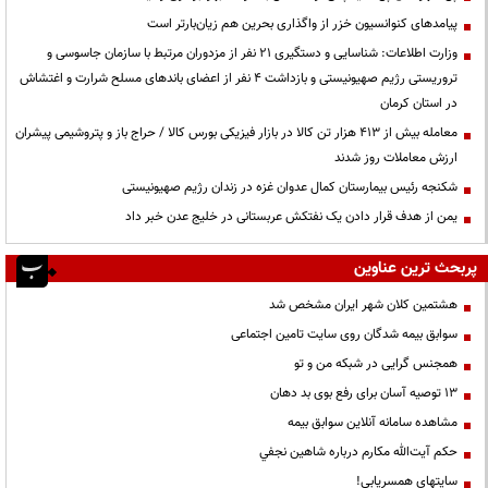
پیامدهای کنوانسیون خزر از واگذاری بحرین هم زیان‌بارتر است
وزارت اطلاعات: شناسایی و دستگیری ۲۱ نفر از مزدوران مرتبط با سازمان جاسوسی و
تروریستی رژیم صهیونیستی و بازداشت ۴ نفر از اعضای باندهای مسلح شرارت و اغتشاش
در استان کرمان
معامله بیش از ۴۱۳ هزار تن کالا در بازار فیزیکی بورس کالا / حراج باز و پتروشیمی پیشران
ارزش معاملات روز شدند
شکنجه رئیس بیمارستان کمال عدوان غزه در زندان رژیم صهیونیستی
یمن از هدف قرار دادن یک نفتکش عربستانی در خلیج عدن خبر داد
پربحث ترین عناوین
هشتمین کلان شهر ایران مشخص شد
سوابق بیمه شدگان روی سایت تامین اجتماعی
همجنس گرایی در شبکه من و تو
13 توصیه آسان برای رفع بوی بد دهان
مشاهده سامانه آنلاين سوابق بیمه
حكم آيت‌الله مكارم درباره شاهين نجفي
سایتهای همسریابی!