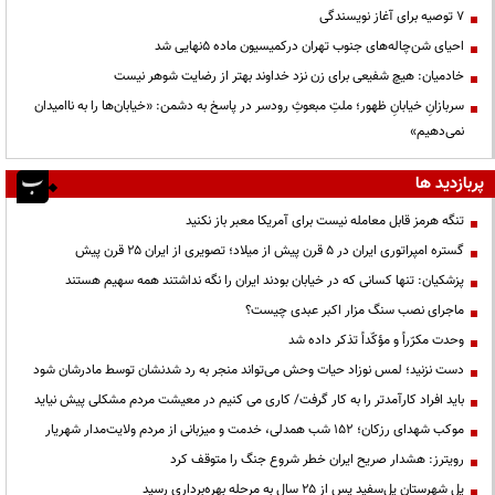
۷ توصیه برای آغاز نویسندگی
احیای شن‌چاله‌های جنوب تهران درکمیسیون ماده ۵نهایی شد
خادمیان: هیچ شفیعی برای زن نزد خداوند بهتر از رضایت شوهر نیست
سربازانِ خیابانِ ظهور؛ ملتِ مبعوثِ رودسر در پاسخ به دشمن: «خیابان‌ها را به ناامیدان
نمی‌دهیم»
پربازدید ها
تنگه هرمز قابل معامله نیست برای آمریکا معبر باز نکنید
گستره امپراتوری ایران در ۵ قرن پیش از میلاد؛ تصویری از ایران ۲۵ قرن پیش
پزشکیان: تنها کسانی که در خیابان بودند ایران را نگه نداشتند همه سهیم هستند
ماجرای نصب سنگ مزار اکبر عبدی چیست؟
وحدت مکرّراً و مؤکّداً تذکر داده شد
دست نزنید؛ لمس نوزاد حیات وحش می‌تواند منجر به رد شدنشان توسط مادرشان شود
باید افراد کارآمدتر را به کار گرفت/ کاری می کنیم در معیشت مردم مشکلی پیش نیاید
موکب شهدای رزکان؛ ۱۵۲ شب همدلی، خدمت و میزبانی از مردم ولایت‌مدار شهریار
رویترز: هشدار صریح ایران خطر شروع جنگ را متوقف کرد
پل شهرستان پل‌سفید پس از ۲۵ سال به مرحله بهره‌برداری رسید