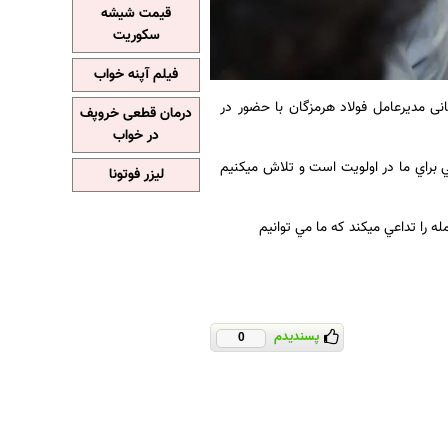
قیمت شیشه
سکوریت
فیلم آپنه خواب
نی مدیرعامل فولاد هرمزگان با حضور در
درمان قطعی خروپف
در خواب
ي براي ما در اولويت است و تلاش ميكنيم
لیزر فوتونا
ه را تداعي ميكند كه ما مي توانيم
پسندیدم
0