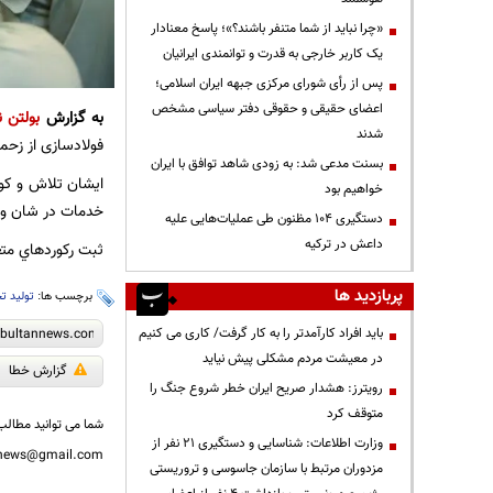
«چرا نباید از شما متنفر باشند؟»؛ پاسخ معنادار
یک کاربر خارجی به قدرت و توانمندی ایرانیان
پس از رأی شورای مرکزی جبهه ایران اسلامی؛
اعضای حقیقی و حقوقی دفتر سیاسی مشخص
به گزارش
بولتن ن
شدند
فولادسازی از زحم
بسنت مدعی شد: به زودی شاهد توافق با ایران
ايشان تلاش و كوش
خواهیم بود
خدمات در شان و من
دستگیری ۱۰۴ مظنون طی عملیات‌هایی علیه
داعش در ترکیه
ثبت ركوردهاي متعد
پربازدید ها
برچسب ها:
تولید ت
باید افراد کارآمدتر را به کار گرفت/ کاری می کنیم
در معیشت مردم مشکلی پیش نیاید
گزارش خطا
رویترز: هشدار صریح ایران خطر شروع جنگ را
متوقف کرد
شما می توانید مطالب 
وزارت اطلاعات: شناسایی و دستگیری ۲۱ نفر از
nnews@gmail.com
مزدوران مرتبط با سازمان جاسوسی و تروریستی