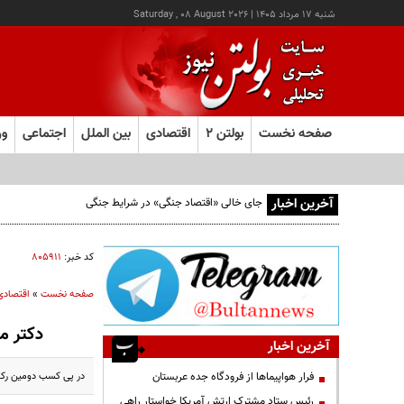
شنبه ۱۷ مرداد ۱۴۰۵
|
Saturday , 08 August 2026
صفحه نخست
بولتن ۲
اقتصادی
بین الملل
اجتماعی
ور
آخرین اخبار
جای خالی «اقتصاد جنگی» در شرایط جنگی
کد خبر:
۸۰۵۹۱۱
صفحه نخست
»
اقتصادی
دکتر مع
آخرین اخبار
در پی کسب دومین رکورد
فرار هواپیماها از فرودگاه جده عربستان
رئیس ستاد مشترک ارتش آمریکا خواستار راهی