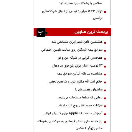
اسلامی را بشکند، باید مقابله کرد
تهاتر ۱۶۷۳ میلیارد تومان از اموال شرکت‌های
تراستی
پربحث ترین عناوین
هشتمین کلان شهر ایران مشخص شد
سوابق بیمه شدگان روی سایت تامین اجتماعی
همجنس گرایی در شبکه من و تو
13 توصیه آسان برای رفع بوی بد دهان
مشاهده سامانه آنلاين سوابق بیمه
حكم آيت‌الله مكارم درباره شاهين نجفي
سایتهای همسریابی!
دعايي كه قطعا مستجاب مي‌شود
جزئیات جدید قتل روح الله داداشی
آموزش ساخت Apple ID برای کاربران ایرانی
راز خنده های اصغر فرهادی به حرکت بی شرمانه
خانم بازیگر + عکس