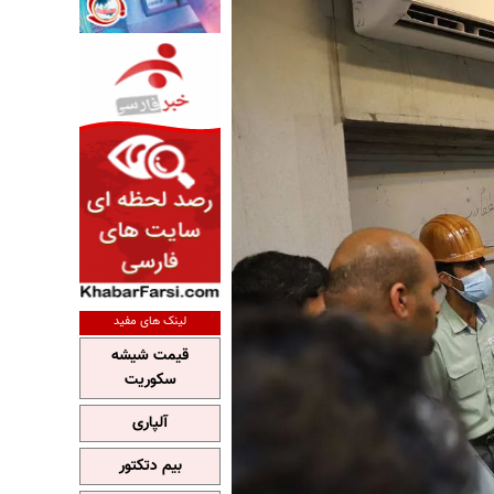
لینک های مفید
قیمت شیشه
سکوریت
آلپاری
بیم دتکتور