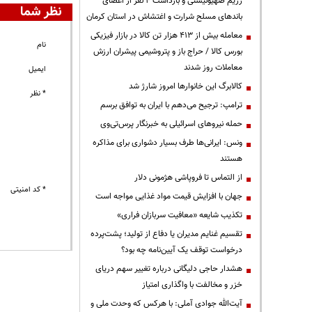
رژیم صهیونیستی و بازداشت ۴ نفر از اعضای
نظر شما
باندهای مسلح شرارت و اغتشاش در استان کرمان
معامله بیش از ۴۱۳ هزار تن کالا در بازار فیزیکی
نام
بورس کالا / حراج باز و پتروشیمی پیشران ارزش
معاملات روز شدند
ایمیل
کالابرگ این خانوارها امروز شارژ شد
* نظر
ترامپ: ترجیح می‌دهم با ایران به توافق برسم
حمله نیروهای اسرائیلی به خبرنگار پرس‌تی‌وی
ونس: ایرانی‌ها طرف بسیار دشواری برای مذاکره
هستند
از التماس تا فروپاشی هژمونی دلار
* کد امنیتی
جهان با افزایش قیمت مواد غذایی مواجه است
تکذیب شایعه «معافیت سربازان فراری»
تقسیم غنایم مدیران یا دفاع از تولید؛ پشت‌پرده
درخواست توقف یک آیین‌نامه چه بود؟
هشدار حاجی دلیگانی درباره تغییر سهم دریای
خزر و مخالفت با واگذاری امتیاز
آیت‌الله جوادی آملی: با هرکس که وحدت ملی و