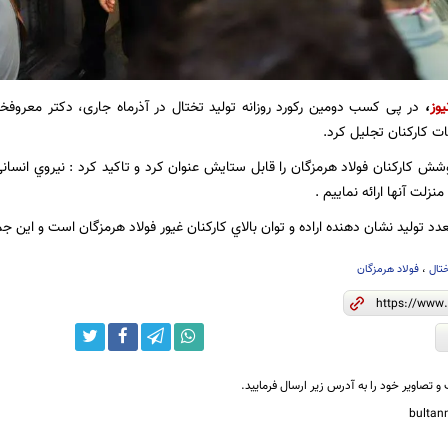
یوز
،
در پی کسب دومین رکورد روزانه تولید تختال در آذرماه جاری، دکتر معروفخا
ات کارکنان تجلیل کرد.
ش كاركنان فولاد هرمزگان را قابل ستايش عنوان كرد و تاكيد كرد : نيروي انسان
زلت آنها ارائه نماييم .
د توليد نشان دهنده اراده و توان بالاي كاركنان غيور فولاد هرمزگان است و اين جمل
ختال
،
فولاد هرمزگان
و تصاویر خود را به آدرس زیر ارسال فرمایید.
bulta