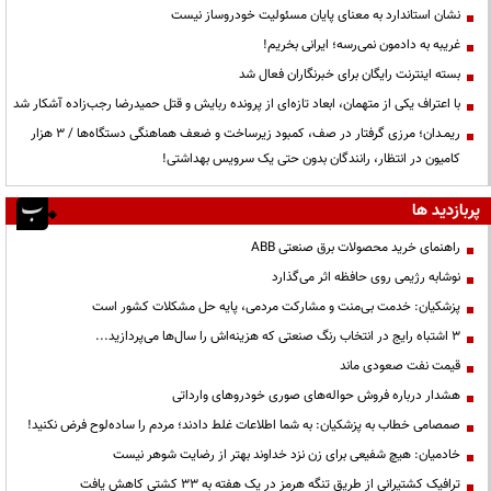
نشان استاندارد به معنای پایان مسئولیت خودروساز نیست
غریبه به دادمون نمی‌رسه؛ ایرانی بخریم!
بسته اینترنت رایگان برای خبرنگاران فعال شد
با اعتراف یکی از متهمان، ابعاد تازه‌ای از پرونده ربایش و قتل حمیدرضا رجب‌زاده آشکار شد
ریمـدان؛ مرزی گرفتار در صف، کمبود زیرساخت و ضعف هماهنگی دستگاه‌ها / ۳ هزار
کامیون در انتظار، رانندگان بدون حتی یک سرویس بهداشتی!
پربازدید ها
راهنمای خرید محصولات برق صنعتی ABB
نوشابه رژیمی روی حافظه اثر می‌گذارد
پزشکیان: خدمت بی‌منت و مشارکت مردمی، پایه حل مشکلات کشور است
3 اشتباه رایج در انتخاب رنگ صنعتی که هزینه‌اش را سال‌ها می‌پردازید...
قیمت نفت صعودی ماند
هشدار درباره فروش حواله‌های صوری خودروهای وارداتی
صمصامی خطاب به پزشکیان: به شما اطلاعات غلط دادند؛ مردم را ساده‌لوح فرض نکنید!
خادمیان: هیچ شفیعی برای زن نزد خداوند بهتر از رضایت شوهر نیست
ترافیک کشتیرانی از طریق تنگه هرمز در یک هفته به ۳۳ کشتی کاهش یافت