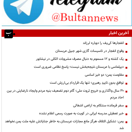
آخرین اخبار
انفجارها کی‌یف را دوباره لرزاند
وقوع انفجار در تاسیسات گازی شهر جبیل عربستان
یک کشته و ۱۲ مسموم به دنبال مصرف مشروبات الکلی در نیشابور
دیپلماسی با عربستان نتیجه‌بخش نیست؛ پاسخ نظامی ضروری است
مقاومت یمن؛ دو خیز اساسی
توافقِ بدونِ تاییدِ رهبری؛ تنها یک قراردادِ بی‌ارزش است
۳۰ سال واگذاری و خروج ثروت ملی؛ گام دوم تضعیف بنیه مردم وایجاد نارضایتی در بین
احاد مردم
سفر فرمانده سنتکام به اراضی اشغالی
خبر تعطیلی مدرسه ایرانی در کویت به صورت رسمی اعلام نشده
یمن: تشکیل ائتلاف هرگز مانع مجازات عربستان به خاطر جنایاتش علیه ملت یمن نخواهد
شد