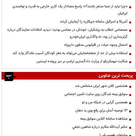
«چرا نباید از شما متنفر باشند؟»؛ پاسخ معنادار یک کاربر خارجی به قدرت و توانمندی
ایرانیان
آمریکا و اسرائیل سامانه «پیکان» را آزمایش کردند
صمصامی خطاب به پزشکیان: خودتان در مجلس بودید؛ دیدید انتقادات نمایندگان درباره
گران‌سازی ارز بود، نه واگذاری ایران‌خودرو
احتمال وجود حیات در اقیانوس مدفون «اروپا»
استفاده بیش از حد از صفحه‌نمایش می‌تواند به مغز کودکان آسیب ماندگار وارد کند
شکایت نیومکزیکو از وزارت دادگستری ترامپ بر سر پرونده اپستین
پربحث ترین عناوین
هشتمین کلان شهر ایران مشخص شد
سوابق بیمه شدگان روی سایت تامین اجتماعی
همجنس گرایی در شبکه من و تو
13 توصیه آسان برای رفع بوی بد دهان
مشاهده سامانه آنلاين سوابق بیمه
حكم آيت‌الله مكارم درباره شاهين نجفي
سایتهای همسریابی!