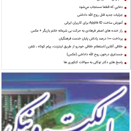
دعايي كه قطعا مستجاب مي‌شود
جزئیات جدید قتل روح الله داداشی
آموزش ساخت Apple ID برای کاربران ایرانی
راز خنده های اصغر فرهادی به حرکت بی شرمانه خانم بازیگر + عکس
پرداخت ۱۰۰ درصد پاداش پایان خدمت فرهنگیان
خلافی آنلاین/استعلام خلافی خودرو از طریق اینترنت، پیام کوتاه ، تلفن
جسدغرق درخون روح الله داداشی (عکس)
پاسخ های دکتر توکلی به سوالات کنکوری ها