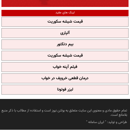
لینک های مفید
قیمت شیشه سکوریت
آلپاری
بیم دتکتور
قیمت شیشه سکوریت
فیلم آپنه خواب
درمان قطعی خروپف در خواب
لیزر فوتونا
تمام حقوق مادی و معنوی این سایت متعلق به بولتن نیوز است و استفاده از مطالب با ذکر منبع
بلامانع است.
طراحی و تولید: "
ایران سامانه
"