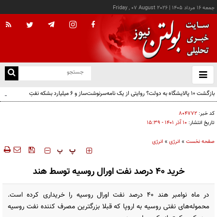
جمعه ۱۶ مرداد ۱۴۰۵
|
Friday , 07 August 2026
از
و
ته
بازگشت ۱۰ پالایشگاه به دولت؟ روایتی از یک نامه‌سرنوشت‌ساز و ۶ میلیارد بشکه نفتِ
ن
بدون‌حساب
نو
کد خبر:
۸۰۴۷۷۲
تاریخ انتشار:
۱۰ آذر ۱۴۰۱ - ۱۵:۳۹
صفحه نخست
»
انرژی
»
انرژی
‍‍‍ پ
پ
خرید ۴۰ درصد نفت اورال روسیه توسط هند
در ماه نوامبر هند ۴۰ درصد نفت اورال روسیه را خریداری کرده است.
محموله‌های نفتی روسیه به اروپا که قبلا بزرگترین مصرف کننده نفت روسیه