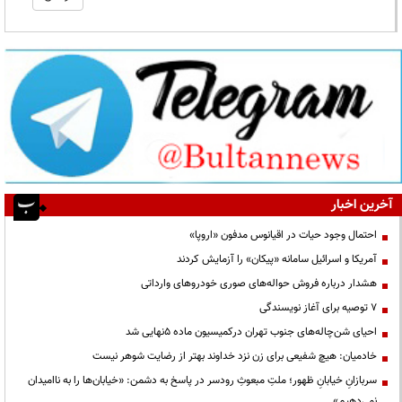
آخرین اخبار
احتمال وجود حیات در اقیانوس مدفون «اروپا»
آمریکا و اسرائیل سامانه «پیکان» را آزمایش کردند
هشدار درباره فروش حواله‌های صوری خودروهای وارداتی
۷ توصیه برای آغاز نویسندگی
احیای شن‌چاله‌های جنوب تهران درکمیسیون ماده ۵نهایی شد
خادمیان: هیچ شفیعی برای زن نزد خداوند بهتر از رضایت شوهر نیست
سربازانِ خیابانِ ظهور؛ ملتِ مبعوثِ رودسر در پاسخ به دشمن: «خیابان‌ها را به ناامیدان
نمی‌دهیم»