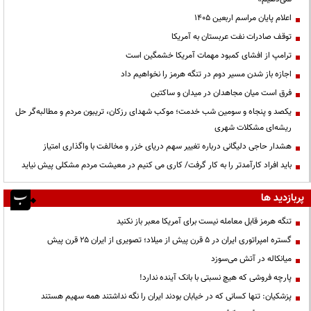
اعلام پایان مراسم اربعین ۱۴۰۵
توقف صادرات نفت عربستان به آمریکا
ترامپ از افشای کمبود مهمات آمریکا خشمگین است
اجازه باز شدن مسیر دوم در تنگه هرمز را نخواهیم داد
فرق است میان مجاهدان در میدان و ساکتین
یکصد و پنجاه و سومین شب خدمت؛ موکب شهدای رزکان، تریبون مردم و مطالبه‌گر حل
ریشه‌ای مشکلات شهری
هشدار حاجی دلیگانی درباره تغییر سهم دریای خزر و مخالفت با واگذاری امتیاز
باید افراد کارآمدتر را به کار گرفت/ کاری می کنیم در معیشت مردم مشکلی پیش نیاید
پربازدید ها
تنگه هرمز قابل معامله نیست برای آمریکا معبر باز نکنید
گستره امپراتوری ایران در ۵ قرن پیش از میلاد؛ تصویری از ایران ۲۵ قرن پیش
میانکاله در آتش می‌سوزد
پارچه فروشی که هیچ نسبتی با بانک آینده ندارد!
پزشکیان: تنها کسانی که در خیابان بودند ایران را نگه نداشتند همه سهیم هستند