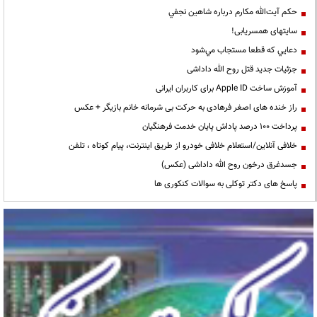
حكم آيت‌الله مكارم درباره شاهين نجفي
سایتهای همسریابی!
دعايي كه قطعا مستجاب مي‌شود
جزئیات جدید قتل روح الله داداشی
آموزش ساخت Apple ID برای کاربران ایرانی
راز خنده های اصغر فرهادی به حرکت بی شرمانه خانم بازیگر + عکس
پرداخت ۱۰۰ درصد پاداش پایان خدمت فرهنگیان
خلافی آنلاین/استعلام خلافی خودرو از طریق اینترنت، پیام کوتاه ، تلفن
جسدغرق درخون روح الله داداشی (عکس)
پاسخ های دکتر توکلی به سوالات کنکوری ها