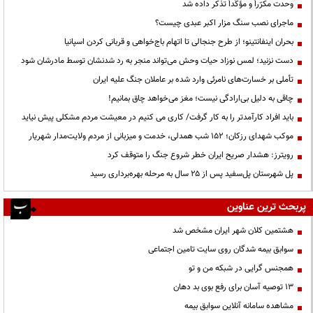
وحدت مکرّراً و مؤکّداً تذکر داده شد
ماجرای نصب سنگ مزار اکبر عبدی چیست؟
بحران اینفانتینو؛ از طرح جنجالی تا اتهام باج‌خواهی و قربانی کردن اسپانیا
دست نزنید؛ لمس نوزاد حیات وحش می‌تواند منجر به رد شدنشان توسط مادرشان شود
تأملی بر خسارت‌های نامرئی وارد شده بر عاملان جنگ علیه ایران
چاقی به دلیل بی‌ارادگی نیست؛ مغز می‌خواهد چاق بمانیم!
باید افراد کارآمدتر را به کار گرفت/ کاری می کنیم در معیشت مردم مشکلی پیش نیاید
موکب شهدای رزکان؛ ۱۵۲ شب همدلی، خدمت و میزبانی از مردم ولایت‌مدار شهریار
رویترز: هشدار صریح ایران خطر شروع جنگ را متوقف کرد
پل شهرستان پل‌سفید پس از ۲۵ سال به مرحله بهره‌برداری رسید
پربحث ترین عناوین
هشتمین کلان شهر ایران مشخص شد
سوابق بیمه شدگان روی سایت تامین اجتماعی
همجنس گرایی در شبکه من و تو
13 توصیه آسان برای رفع بوی بد دهان
مشاهده سامانه آنلاين سوابق بیمه