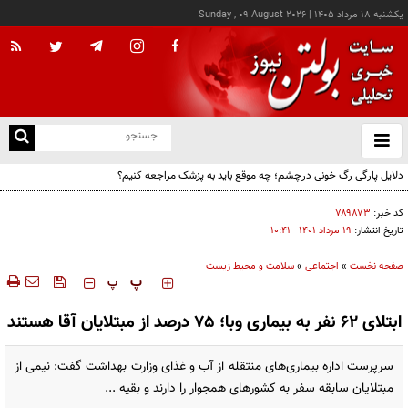
يکشنبه ۱۸ مرداد ۱۴۰۵
|
Sunday , 09 August 2026
از
و
ته
دلایل پارگی رگ خونی درچشم؛ چه موقع باید به پزشک مراجعه کنیم؟
ن
نو
کد خبر:
۷۸۹۸۷۳
تاریخ انتشار:
۱۹ مرداد ۱۴۰۱ - ۱۰:۴۱
صفحه نخست
»
اجتماعی
»
سلامت و محیط زیست
‍‍‍ پ
پ
ابتلای ۶۲ نفر به بیماری وبا؛ ۷۵ درصد از مبتلایان آقا هستند
سرپرست اداره بیماری‌های منتقله از آب و غذای وزارت بهداشت گفت: نیمی از
مبتلایان سابقه سفر به کشورهای همجوار را دارند و بقیه ...