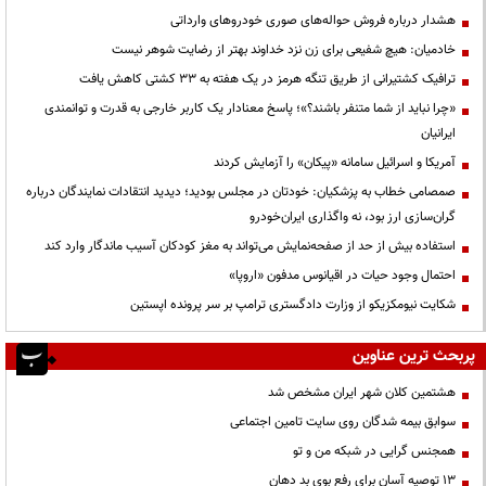
هشدار درباره فروش حواله‌های صوری خودروهای وارداتی
خادمیان: هیچ شفیعی برای زن نزد خداوند بهتر از رضایت شوهر نیست
ترافیک کشتیرانی از طریق تنگه هرمز در یک هفته به ۳۳ کشتی کاهش یافت
«چرا نباید از شما متنفر باشند؟»؛ پاسخ معنادار یک کاربر خارجی به قدرت و توانمندی
ایرانیان
آمریکا و اسرائیل سامانه «پیکان» را آزمایش کردند
صمصامی خطاب به پزشکیان: خودتان در مجلس بودید؛ دیدید انتقادات نمایندگان درباره
گران‌سازی ارز بود، نه واگذاری ایران‌خودرو
استفاده بیش از حد از صفحه‌نمایش می‌تواند به مغز کودکان آسیب ماندگار وارد کند
احتمال وجود حیات در اقیانوس مدفون «اروپا»
شکایت نیومکزیکو از وزارت دادگستری ترامپ بر سر پرونده اپستین
پربحث ترین عناوین
هشتمین کلان شهر ایران مشخص شد
سوابق بیمه شدگان روی سایت تامین اجتماعی
همجنس گرایی در شبکه من و تو
13 توصیه آسان برای رفع بوی بد دهان