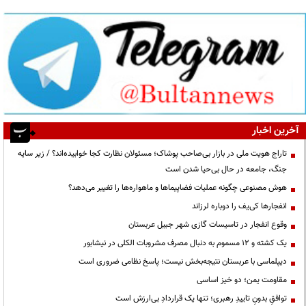
آخرین اخبار
تاراج هویت ملی در بازار بی‌صاحب پوشاک؛ مسئولان نظارت کجا خوابیده‌اند؟ / زیر سایه
جنگ، جامعه در حال بی‌حیا شدن است
هوش مصنوعی چگونه عملیات فضاپیماها و ماهواره‌ها را تغییر می‌دهد؟
انفجارها کی‌یف را دوباره لرزاند
وقوع انفجار در تاسیسات گازی شهر جبیل عربستان
یک کشته و ۱۲ مسموم به دنبال مصرف مشروبات الکلی در نیشابور
دیپلماسی با عربستان نتیجه‌بخش نیست؛ پاسخ نظامی ضروری است
مقاومت یمن؛ دو خیز اساسی
توافقِ بدونِ تاییدِ رهبری؛ تنها یک قراردادِ بی‌ارزش است