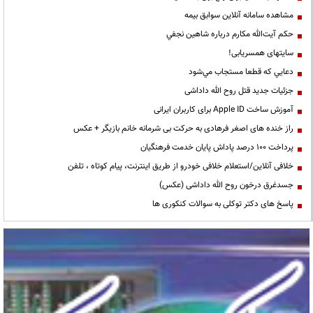
مشاهده سامانه آنلاين سوابق بیمه
حكم آيت‌الله مكارم درباره شاهين نجفي
سایتهای همسریابی!
دعايي كه قطعا مستجاب مي‌شود
جزئیات جدید قتل روح الله داداشی
آموزش ساخت Apple ID برای کاربران ایرانی
راز خنده های اصغر فرهادی به حرکت بی شرمانه خانم بازیگر + عکس
پرداخت ۱۰۰ درصد پاداش پایان خدمت فرهنگیان
خلافی آنلاین/استعلام خلافی خودرو از طریق اینترنت، پیام کوتاه ، تلفن
جسدغرق درخون روح الله داداشی (عکس)
پاسخ های دکتر توکلی به سوالات کنکوری ها