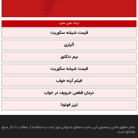
لینک های مفید
قیمت شیشه سکوریت
آلپاری
بیم دتکتور
قیمت شیشه سکوریت
فیلم آپنه خواب
درمان قطعی خروپف در خواب
لیزر فوتونا
تمام حقوق مادی و معنوی این سایت متعلق به بولتن نیوز است و استفاده از مطالب با ذکر منبع
بلامانع است.