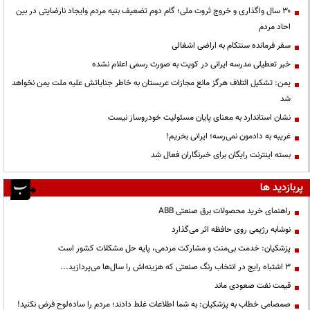
۳۰ سال واگذاری و خروج ثروت ملی؛ گام دوم تضعیف بنیه مردم وایجاد نارضایتی در بین
احاد مردم
سفر فرمانده سنتکام به اراضی اشغالی
خبر تعطیلی مدرسه ایرانی در کویت به صورت رسمی اعلام نشده
یمن: تشکیل ائتلاف هرگز مانع مجازات عربستان به خاطر جنایاتش علیه ملت یمن نخواهد
شد
نشان استاندارد به معنای پایان مسئولیت خودروساز نیست
غریبه به دادمون نمی‌رسه؛ ایرانی بخریم!
بسته اینترنت رایگان برای خبرنگاران فعال شد
پربازدید ها
راهنمای خرید محصولات برق صنعتی ABB
نوشابه رژیمی روی حافظه اثر می‌گذارد
پزشکیان: خدمت بی‌منت و مشارکت مردمی، پایه حل مشکلات کشور است
3 اشتباه رایج در انتخاب رنگ صنعتی که هزینه‌اش را سال‌ها می‌پردازید...
قیمت نفت صعودی ماند
صمصامی خطاب به پزشکیان: به شما اطلاعات غلط دادند؛ مردم را ساده‌لوح فرض نکنید!