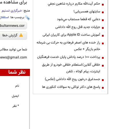
برای مشاهده مطا
حكم آيت‌الله مكارم درباره شاهين نجفي
منبع:
خبرگزاری تسنیم
سایتهای همسریابی!
برچسب ها:
استقلال
دعايي كه قطعا مستجاب مي‌شود
جزئیات جدید قتل روح الله داداشی
آموزش ساخت Apple ID برای کاربران ایرانی
گزارش خطا
راز خنده های اصغر فرهادی به حرکت بی شرمانه
خانم بازیگر + عکس
شما می توانید مطالب 
پرداخت ۱۰۰ درصد پاداش پایان خدمت فرهنگیان
nnews@gmail.com
خلافی آنلاین/استعلام خلافی خودرو از طریق
نظر شما
اینترنت، پیام کوتاه ، تلفن
جسدغرق درخون روح الله داداشی (عکس)
نام
پاسخ های دکتر توکلی به سوالات کنکوری ها
ایمیل
* نظر