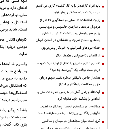
تنها کسی که می‌ت
باید افراد کارآمدتر را به کار گرفت/ کاری می کنیم
ادله‌ای دارد و می
در معیشت مردم مشکلی پیش نیاید
ساپینتو ایده‌های
وزارت اطلاعات: شناسایی و دستگیری ۲۱ نفر از
استقلال چیزهایی 
مزدوران مرتبط با سازمان جاسوسی و تروریستی
است. شاید برخی مو
رژیم صهیونیستی و بازداشت ۴ نفر از اعضای
کارهای انتقال مح
باندهای مسلح شرارت و اغتشاش در استان کرمان
مومنی درباره این
حمله نیروهای اسرائیلی به خبرنگار پرس‌تی‌وی
ندارد.
از التماس تا فروپاشی هژمونی دلار
یکسری شائبه‌ها ب
تقسیم غنایم مدیران یا دفاع از تولید؛ پشت‌پرده
درخواست توقف یک آیین‌نامه چه بود؟
وی راجع به بحث 
داریم به جمع ما 
هشدار حاجی دلیگانی درباره تغییر سهم دریای
خزر و مخالفت با واگذاری امتیاز
که استقلال می‌خوا
استقلالی‌ها دوست
آیت‌الله جوادی آملی: با هرکس که وحدت ملی و
اسلامی را بشکند، باید مقابله کرد
نمی‌توانیم درباره
مطالبه برای شکستن انحصار پیمانکاری؛ نظارت
باشگاه پیگیر وض
دقیق بر واگذاری پروژه‌ها، راهکار مقابله با فساد
عضو هیئت مدیره ب
فرق است میان مجاهدان در میدان و ساکتین
بازی کند، گفت: ب
این دیپلماسی نمایشی، شکست خورده است/