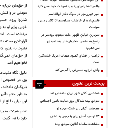
از حق‌مان درباره ح
واقعیت‌ها را بپذیرید و به تعهدات خود عمل کنید
مومنی در واکنش ب
امیر دبیری‌مهر در سوگ دکتر ابوالقاسم
شارلوا برود. حسی
قاسم‌زاده؛ از خاطرات صداوسیما تا کلاس درس
خوبی برای او به 
سیاست
نیفتاده است، انت
سربازانِ خیابانِ ظهور؛ ملتِ مبعوثِ رودسر در
قراردادی بسته نش
پاسخ به دشمن: «خیابان‌ها را به ناامیدان
نشود. به بندی که
نمی‌دهیم»
از حق‌مان نمی‌گ
ترامپ از افشای کمبود مهمات آمریکا خشمگین
نخواهیم آمد.
است
وقتی انرژی، مسیرش را گم می‌کند
دلیل نگاه مثبت‌
وی در خصوص اینک
پربحث ترین عناوین
بازیکنان داده‌اند
هشتمین کلان شهر ایران مشخص شد
به طور حتم تأثیر
اول برای دفاع از 
سوابق بیمه شدگان روی سایت تامین اجتماعی
همجنس گرایی در شبکه من و تو
عضو هیئت مدیره ب
13 توصیه آسان برای رفع بوی بد دهان
دارد یا نه، گفت:
مشاهده سامانه آنلاين سوابق بیمه