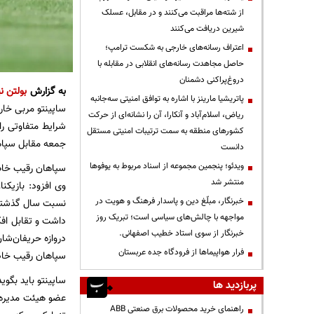
از شته‌ها مراقبت می‌کنند و در مقابل، عسلک
شیرین دریافت می‌کنند
اعتراف رسانه‌های خارجی به شکست ترامپ؛
حاصل مجاهدت رسانه‌های انقلابی در مقابله با
دروغ‌پراکنی دشمنان
به گزارش
بولتن نی
پاتریشیا مارینز با اشاره به توافق امنیتی سه‌جانبه
ساپینتو مربی خارج
ریاض، اسلام‌آباد و آنکارا، آن را نشانه‌ای از حرکت
شرایط متفاوتی را
کشورهای منطقه به سمت ترتیبات امنیتی مستقل
جمعه مقابل سپاها
دانست
ویدئو؛ پنجمین مجموعه از اسناد مربوط به یوفوها
سپاهان رقیب خاص
منتشر شد
وی افزود: بازیکن
خبرنگار، مبلّغ دین و پاسدار فرهنگ و هویت در
نسبت سال گذشته 
مواجهه با چالش‌های سیاسی است؛ تبریک روز
داشت و تقابل افکا
خبرنگار از سوی استاد خطیب اصفهانی.
دروازه حریفان‌شان
فرار هواپیماها از فرودگاه جده عربستان
سپاهان رقیب خاص 
ساپینتو باید بگوی
پربازدید ها
عضو هیئت مدیره ب
راهنمای خرید محصولات برق صنعتی ABB