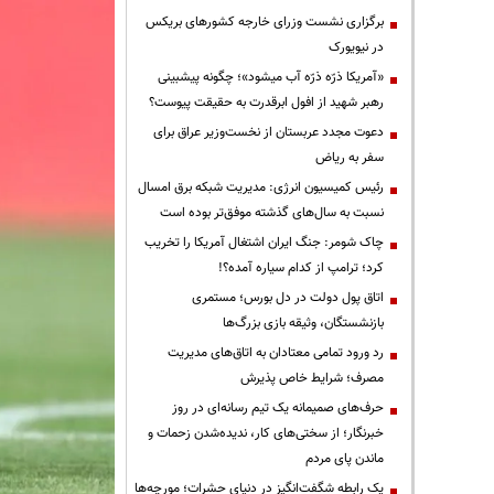
برگزاری نشست وزرای خارجه کشورهای بریکس
در نیویورک
«آمریکا ذرّه ذرّه آب میشود»؛ چگونه پیشبینی
رهبر شهید از افول ابرقدرت به حقیقت پیوست؟
دعوت مجدد عربستان از نخست‌وزیر عراق برای
سفر به ریاض
رئیس کمیسیون انرژی: مدیریت شبکه برق امسال
نسبت به سال‌های گذشته موفق‌تر بوده است
چاک شومر: جنگ ایران اشتغال آمریکا را تخریب
کرد؛ ترامپ از کدام سیاره آمده؟!
اتاق پول دولت در دل بورس؛ مستمری
بازنشستگان، وثیقه بازی بزرگ‌ها
رد ورود تمامی معتادان به اتاق‌های مدیریت
مصرف؛ شرایط خاص پذیرش
حرف‌های صمیمانه یک تیم رسانه‌ای در روز
خبرنگار؛ از سختی‌های کار، ندیده‌شدن زحمات و
ماندن پای مردم
یک رابطه شگفت‌انگیز در دنیای حشرات؛ مورچه‌ها