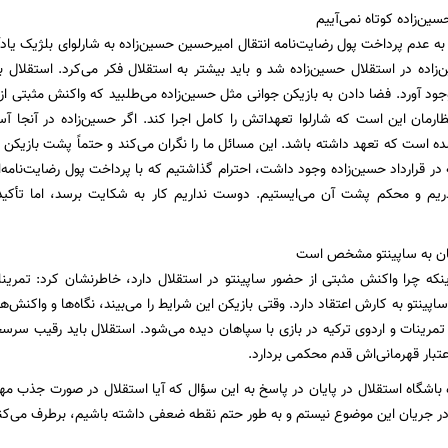
سین‌زاده کوتاه نمی‌آییم
ه عدم پرداخت پول رضایت‌نامه انتقال امیرحسین حسین‌زاده به شارلوای بلژیک یادآ
ن‌زاده در استقلال حسین‌زاده شد و باید بیشتر به استقلال فکر می‌کرد. استقلال 
وجود آورد. فضا دادن به بازیکن جوانی مثل حسین‌زاده می‌طلبید که واکنش مثبتی ا
ظارمان این است که شارلوا تعهداتش را کامل اجرا کند. اگر حسین‌زاده در آنجا آس
ده است که تعهد داشته باشد. این مسائل ما را نگران می‌کند و حتماً پشت بازیکن 
 در قرارداد حسین‌زاده وجود داشت، احترام گذاشتیم که با پرداخت پول رضایت‌نامه
ذریم و محکم پشت آن می‌ایستیم. دوست نداریم کار به شکایت برسد، اما تأکید 
مان به ساپینتو مشخص است
ه چرا واکنش مثبتی از حضور ساپینتو در استقلال دارد، خاطرنشان کرد: تمرین
، ساپینتو به کارش اعتقاد دارد. وقتی بازیکن این شرایط را می‌بیند، نگاه‌ها و واک
 تمرینات و اردوی ترکیه در بازی با سپاهان دیده می‌شود. استقلال باید رقیب سر
اعتبار قهرمانی‌اش قدم محکمی بردارد.
اشگاه استقلال در پایان در پاسخ به این سؤال که آیا استقلال در صورت جذب مهد
 در جریان این موضوع نیستم و به طور حتم نقطه ضعفی داشته باشیم، برطرف می‌کن