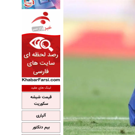
لینک های مفید
قیمت شیشه
سکوریت
آلپاری
بیم دتکتور