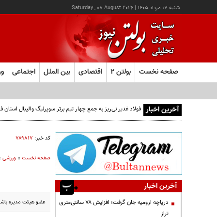
شنبه ۱۷ مرداد ۱۴۰۵
|
Saturday , 08 August 2026
صفحه نخست
بولتن ۲
اقتصادی
بین الملل
اجتماعی
ور
آخرین اخبار
فولاد غدیر نی‌ریز به جمع چهار تیم برتر سوپرلیگ والیبال استان
کد خبر:
۷۸۹۸۱۷
صفحه نخست
»
ورزشی
»
آخرین اخبار
عضو هیئت مدیره باشگا
دریاچه ارومیه جان گرفت؛ افزایش ۷۸ سانتی‌متری
تراز