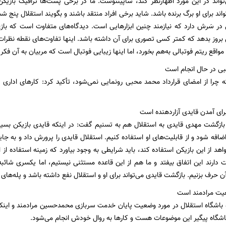
واند در این مورد اظهارنظر کند، ساپینتوست. ما در برخی پست‌ها ترافیک بازیک
‌تواند برای او برگ برنده باشد. شاید برخی افراد منتقد باشند و بگویند استقلال پنج
ی در سَرش دارد که نیازمند چنین ابزارهایی است. دیدگاه‌های متفاوت است که بازی
بروز بدهد که کمتر کسی تصوری برای آن داشته باشد. اینها تفاوت‌های نقطه نظرا
اقع ریتم فوتبالی به‌هم بخورد، اما اینها زیبایی فوتبال است که مربیان به آن فکر 
بی در حال انجام است
که چرا از امضای قرارداد محمد محبی رونمایی نمی‌شود، تأکید کرد: کارهای ادا
رای آمدن قایدی آزاردهنده است
بازگشت مهدی قایدی به استقلال هم به تسنیم گفت: در اینکه قایدی بازیکن بس
اضافه شود و از قابلیت‌های او استفاده کنیم. استقلال قایدی را پرورش داد و ب
هد از این بازیکن استفاده کند، باید شرایطی به وجود بیاورد که زمینه استفاده از
 دارند این اتفاق بیفتد و ما هم از این قاعده مستثنی نیستیم، اما یکسری شائب
 آن حرف بزنیم. بازگشت قایدی می‌تواند برای او و استقلال نفع داشته باشد و پله‌ها
عیت مرادمند است
اشگاه استقلال در مورد وضعیت پایان خدمت سربازی محمدحسین مرادمند و اینکه گف
اشگاه پیگیر این موضوعات هست و کارها به روال خودش انجام می‌شود.