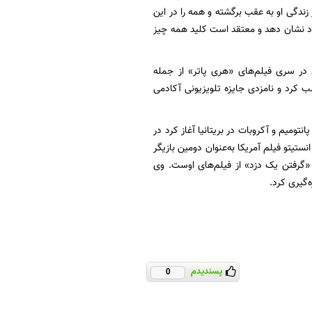
ز زندگی او به عقب برگشته و همه را در این
 بود نشان دهد و معتقد است کلید همه چیز
س مالفوی در سری فیلم‌های «هری پاتر» از جمله
ن» در سال ۲۰۰۵ نامزدی گلدن گلوب را کسب کرد و نامزدی جایزه تلویزیونی آکادمی
دنیا رفت. وی که کارش را با پانتومیم و آکروبات در بریتانیا آغاز کرد در
کارگردان‌هایی چون هاوارد هاکس و آلفرد هیچکاک بدل و سال ۱۹۹۹ از سوی انستیتو فیلم آمریکا به‌عنوان دومین بازیگر
 «گرفتن یک دزد» از فیلم‌های اوست. وی
پسندیدم
0