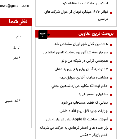
اسلامی را بشکند، باید مقابله کرد
nnews@gmail.com
تهاتر ۱۶۷۳ میلیارد تومان از اموال شرکت‌های
تراستی
نظر شما
پربحث ترین عناوین
نام
هشتمین کلان شهر ایران مشخص شد
ایمیل
سوابق بیمه شدگان روی سایت تامین اجتماعی
* نظر
همجنس گرایی در شبکه من و تو
13 توصیه آسان برای رفع بوی بد دهان
مشاهده سامانه آنلاين سوابق بیمه
حكم آيت‌الله مكارم درباره شاهين نجفي
سایتهای همسریابی!
* کد امنیتی
دعايي كه قطعا مستجاب مي‌شود
جزئیات جدید قتل روح الله داداشی
آموزش ساخت Apple ID برای کاربران ایرانی
راز خنده های اصغر فرهادی به حرکت بی شرمانه
خانم بازیگر + عکس