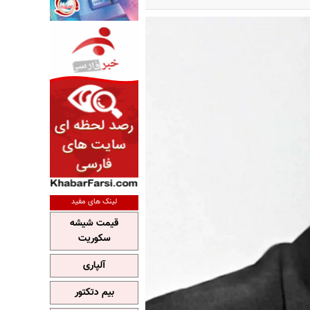
لینک های مفید
قیمت شیشه
سکوریت
آلپاری
بیم دتکتور