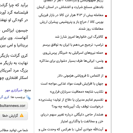
رژیم صهیونیستی و بازداشت ۴ نفر از اعضای
برآید که چرا گران
باندهای مسلح شرارت و اغتشاش در استان کرمان
فیلمنامه گرد آور
معامله بیش از ۴۱۳ هزار تن کالا در بازار فیزیکی
در کودکی او نهفت
بورس کالا / حراج باز و پتروشیمی پیشران ارزش
معاملات روز شدند
کالابرگ این خانوارها امروز شارژ شد
بریتانیا و امی بین‌
ترامپ: ترجیح می‌دهم با ایران به توافق برسم
حمله نیروهای اسرائیلی به خبرنگار پرس‌تی‌وی
ونس: ایرانی‌ها طرف بسیار دشواری برای مذاکره
هستند
بزرگ مرد آمریکا
از التماس تا فروپاشی هژمونی دلار
اسکار افتخاری چهل و دومین 
جهان با افزایش قیمت مواد غذایی مواجه است
منبع:
خبرگزاری مهر
تکذیب شایعه «معافیت سربازان فراری»
برچسب ها:
کری گرا
تقسیم غنایم مدیران یا دفاع از تولید؛ پشت‌پرده
درخواست توقف یک آیین‌نامه چه بود؟
هشدار حاجی دلیگانی درباره تغییر سهم دریای
گزارش خطا
خزر و مخالفت با واگذاری امتیاز
آیت‌الله جوادی آملی: با هرکس که وحدت ملی و
شما می توانید مطالب 