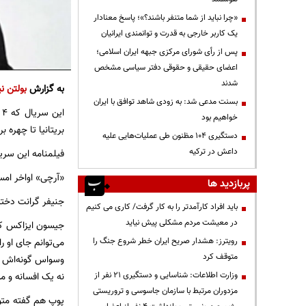
«چرا نباید از شما متنفر باشند؟»؛ پاسخ معنادار
یک کاربر خارجی به قدرت و توانمندی ایرانیان
پس از رأی شورای مرکزی جبهه ایران اسلامی؛
اعضای حقیقی و حقوقی دفتر سیاسی مشخص
شدند
به گزارش
بولتن نی
بسنت مدعی شد: به زودی شاهد توافق با ایران
ا
خواهیم بود
بریتانیا تا چهره ب
دستگیری ۱۰۴ مظنون طی عملیات‌هایی علیه
داعش در ترکیه
فیلمنامه این سری
«آرچی» اواخر امسا
پربازدید ها
جنیفر گرانت دختر 
باید افراد کارآمدتر را به کار گرفت/ کاری می کنیم
در معیشت مردم مشکلی پیش نیاید
جیسون ایزاکس که
رویترز: هشدار صریح ایران خطر شروع جنگ را
می‌توانم جای او ر
متوقف کرد
وسواس گونه‌اش ب
وزارت اطلاعات: شناسایی و دستگیری ۲۱ نفر از
نه یک افسانه و من
مزدوران مرتبط با سازمان جاسوسی و تروریستی
پوپ هم گفته متو