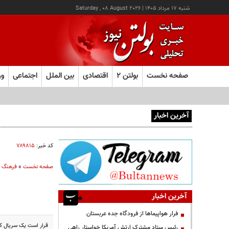
شنبه ۱۷ مرداد ۱۴۰۵
|
Saturday , 08 August 2026
صفحه نخست
بولتن ۲
اقتصادی
بین الملل
اجتماعی
ور
آخرین اخبار
یک اتفاق عجیب در «لوور»
کد خبر:
۷۸۹۸۱۵
صفحه نخست
»
فرهنگ و
آخرین اخبار
فرار هواپیماها از فرودگاه جده عربستان
قرار است یک سریال کوت
رئیس ستاد مشترک ارتش آمریکا خواستار راهی