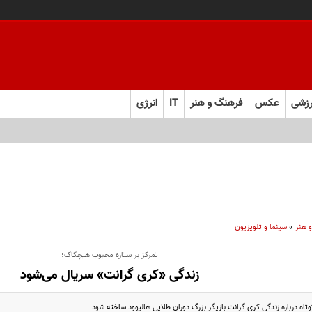
زشی
عکس
فرهنگ و هنر
IT
انرژی
 هنر
»
سینما و تلویزیون
تمرکز بر ستاره محبوب هیچکاک؛
زندگی «کری گرانت» سریال می‌شود
اه درباره زندگی کری گرانت بازیگر بزرگ دوران طلایی هالیوود ساخته شود.