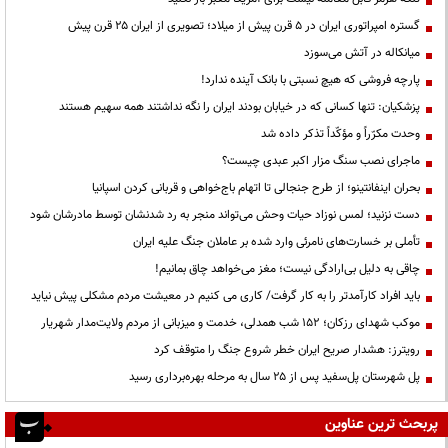
گستره امپراتوری ایران در ۵ قرن پیش از میلاد؛ تصویری از ایران ۲۵ قرن پیش
میانکاله در آتش می‌سوزد
پارچه فروشی که هیچ نسبتی با بانک آینده ندارد!
پزشکیان: تنها کسانی که در خیابان بودند ایران را نگه نداشتند همه سهیم هستند
وحدت مکرّراً و مؤکّداً تذکر داده شد
ماجرای نصب سنگ مزار اکبر عبدی چیست؟
بحران اینفانتینو؛ از طرح جنجالی تا اتهام باج‌خواهی و قربانی کردن اسپانیا
دست نزنید؛ لمس نوزاد حیات وحش می‌تواند منجر به رد شدنشان توسط مادرشان شود
تأملی بر خسارت‌های نامرئی وارد شده بر عاملان جنگ علیه ایران
چاقی به دلیل بی‌ارادگی نیست؛ مغز می‌خواهد چاق بمانیم!
باید افراد کارآمدتر را به کار گرفت/ کاری می کنیم در معیشت مردم مشکلی پیش نیاید
موکب شهدای رزکان؛ ۱۵۲ شب همدلی، خدمت و میزبانی از مردم ولایت‌مدار شهریار
رویترز: هشدار صریح ایران خطر شروع جنگ را متوقف کرد
پل شهرستان پل‌سفید پس از ۲۵ سال به مرحله بهره‌برداری رسید
پربحث ترین عناوین