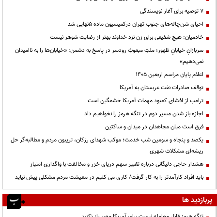
۷ توصیه برای آغاز نویسندگی
احیای شن‌چاله‌های جنوب تهران درکمیسیون ماده ۵نهایی شد
خادمیان: هیچ شفیعی برای زن نزد خداوند بهتر از رضایت شوهر نیست
سربازانِ خیابانِ ظهور؛ ملتِ مبعوثِ رودسر در پاسخ به دشمن: «خیابان‌ها را به ناامیدان
نمی‌دهیم»
اعلام پایان مراسم اربعین ۱۴۰۵
توقف صادرات نفت عربستان به آمریکا
ترامپ از افشای کمبود مهمات آمریکا خشمگین است
اجازه باز شدن مسیر دوم در تنگه هرمز را نخواهیم داد
فرق است میان مجاهدان در میدان و ساکتین
یکصد و پنجاه و سومین شب خدمت؛ موکب شهدای رزکان، تریبون مردم و مطالبه‌گر حل
ریشه‌ای مشکلات شهری
هشدار حاجی دلیگانی درباره تغییر سهم دریای خزر و مخالفت با واگذاری امتیاز
باید افراد کارآمدتر را به کار گرفت/ کاری می کنیم در معیشت مردم مشکلی پیش نیاید
پربازدید ها
تنگه هرمز قابل معامله نیست برای آمریکا معبر باز نکنید