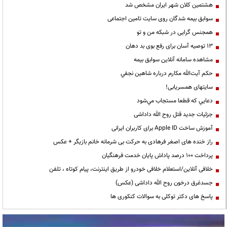
هشتمین کلان شهر ایران مشخص شد
سوابق بیمه شدگان روی سایت تامین اجتماعی
همجنس گرایی در شبکه من و تو
13 توصیه آسان برای رفع بوی بد دهان
مشاهده سامانه آنلاين سوابق بیمه
حكم آيت‌الله مكارم درباره شاهين نجفي
سایتهای همسریابی!
دعايي كه قطعا مستجاب مي‌شود
جزئیات جدید قتل روح الله داداشی
آموزش ساخت Apple ID برای کاربران ایرانی
راز خنده های اصغر فرهادی به حرکت بی شرمانه خانم بازیگر + عکس
پرداخت ۱۰۰ درصد پاداش پایان خدمت فرهنگیان
خلافی آنلاین/استعلام خلافی خودرو از طریق اینترنت، پیام کوتاه ، تلفن
جسدغرق درخون روح الله داداشی (عکس)
پاسخ های دکتر توکلی به سوالات کنکوری ها