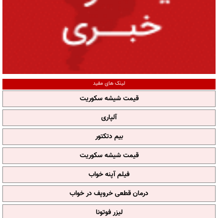
لینک های مفید
قیمت شیشه سکوریت
آلپاری
بیم دتکتور
قیمت شیشه سکوریت
فیلم آپنه خواب
درمان قطعی خروپف در خواب
لیزر فوتونا