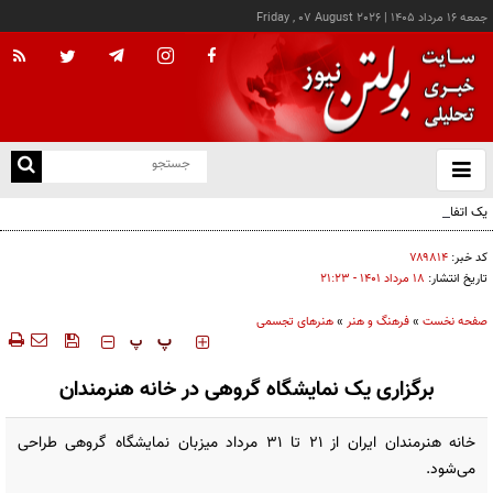
جمعه ۱۶ مرداد ۱۴۰۵
|
Friday , 07 August 2026
از
و
ته
یک اتفاق عجیب در «لوور»
ن
نو
کد خبر:
۷۸۹۸۱۴
تاریخ انتشار:
۱۸ مرداد ۱۴۰۱ - ۲۱:۲۳
صفحه نخست
»
فرهنگ و هنر
»
هنرهای تجسمی
‍‍‍ پ
پ
برگزاری یک نمایشگاه گروهی در خانه هنرمندان
خانه هنرمندان ایران از ۲۱ تا ۳۱ مرداد میزبان نمایشگاه گروهی طراحی
می‌شود.