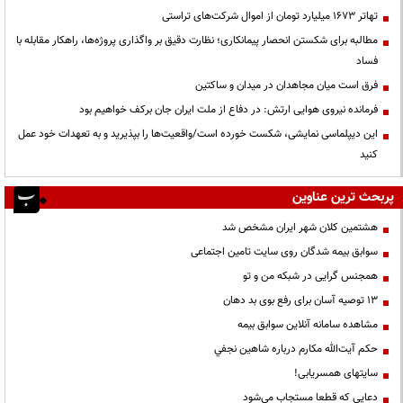
تهاتر ۱۶۷۳ میلیارد تومان از اموال شرکت‌های تراستی
مطالبه برای شکستن انحصار پیمانکاری؛ نظارت دقیق بر واگذاری پروژه‌ها، راهکار مقابله با
فساد
فرق است میان مجاهدان در میدان و ساکتین
فرمانده نیروی هوایی ارتش: در دفاع از ملت ایران جان برکف خواهیم بود
این دیپلماسی نمایشی، شکست خورده است/واقعیت‌ها را بپذیرید و به تعهدات خود عمل
کنید
پربحث ترین عناوین
هشتمین کلان شهر ایران مشخص شد
سوابق بیمه شدگان روی سایت تامین اجتماعی
همجنس گرایی در شبکه من و تو
13 توصیه آسان برای رفع بوی بد دهان
مشاهده سامانه آنلاين سوابق بیمه
حكم آيت‌الله مكارم درباره شاهين نجفي
سایتهای همسریابی!
دعايي كه قطعا مستجاب مي‌شود