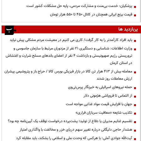
پزشکیان: خدمت بی‌منت و مشارکت مردمی، پایه حل مشکلات کشور است
قیمت‌ برنج ایرانی همچنان در کانال ۴۵۰ تا ۵۵۰ هزار تومان
پربازدید ها
باید افراد کارآمدتر را به کار گرفت/ کاری می کنیم در معیشت مردم مشکلی پیش نیاید
وزارت اطلاعات: شناسایی و دستگیری ۲۱ نفر از مزدوران مرتبط با سازمان جاسوسی و
تروریستی رژیم صهیونیستی و بازداشت ۴ نفر از اعضای باندهای مسلح شرارت و اغتشاش
در استان کرمان
معامله بیش از ۴۱۳ هزار تن کالا در بازار فیزیکی بورس کالا / حراج باز و پتروشیمی پیشران
ارزش معاملات روز شدند
حمله نیروهای اسرائیلی به خبرنگار پرس‌تی‌وی
از التماس تا فروپاشی هژمونی دلار
جهان با افزایش قیمت مواد غذایی مواجه است
تکذیب شایعه «معافیت سربازان فراری»
تقسیم غنایم مدیران یا دفاع از تولید؛ پشت‌پرده درخواست توقف یک آیین‌نامه چه بود؟
هشدار حاجی دلیگانی درباره تغییر سهم دریای خزر و مخالفت با واگذاری امتیاز
آیت‌الله جوادی آملی: با هرکس که وحدت ملی و اسلامی را بشکند، باید مقابله کرد