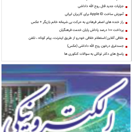
جزئیات جدید قتل روح الله داداشی
آموزش ساخت Apple ID برای کاربران ایرانی
راز خنده های اصغر فرهادی به حرکت بی شرمانه خانم بازیگر + عکس
پرداخت ۱۰۰ درصد پاداش پایان خدمت فرهنگیان
خلافی آنلاین/استعلام خلافی خودرو از طریق اینترنت، پیام کوتاه ، تلفن
جسدغرق درخون روح الله داداشی (عکس)
پاسخ های دکتر توکلی به سوالات کنکوری ها