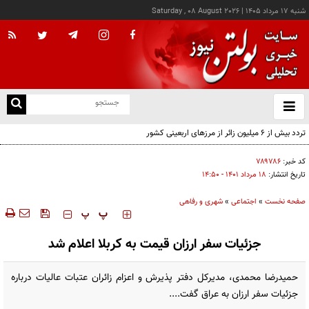
شنبه ۱۷ مرداد ۱۴۰۵
|
Saturday , 08 August 2026
از
و
ته
تردد بیش از ۶ میلیون زائر از مرزهای اربعینی کشور
ن
نو
کد خبر:
۷۸۹۷۸۶
تاریخ انتشار:
۱۸ مرداد ۱۴۰۱ - ۱۴:۵۰
صفحه نخست
»
اجتماعی
»
شهری و رفاهی
‍‍‍ پ
پ
جزئیات سفر ارزان قیمت به کربلا اعلام شد
حمیدرضا محمدی، مدیرکل دفتر پذیرش و اعزام زائران عتبات عالیات درباره
جزئیات سفر ارزان به عراق گفت....