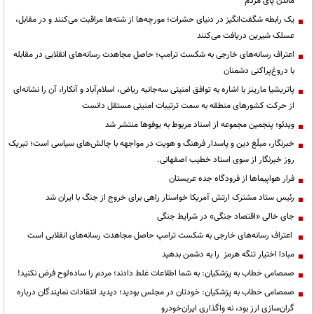
ماندن پای مردم
یک رابطه شگفت‌انگیز در دنیای حشرات؛ مورچه‌ها از شته‌ها مراقبت می‌کنند و در مقابل،
عسلک شیرین دریافت می‌کنند
اعتراف رسانه‌های خارجی به شکست ترامپ؛ حاصل مجاهدت رسانه‌های انقلابی در مقابله
با دروغ‌پراکنی دشمنان
پاتریشیا مارینز با اشاره به توافق امنیتی سه‌جانبه ریاض، اسلام‌آباد و آنکارا، آن را نشانه‌ای
از حرکت کشورهای منطقه به سمت ترتیبات امنیتی مستقل دانست
ویدئو؛ پنجمین مجموعه از اسناد مربوط به یوفوها منتشر شد
خبرنگار، مبلّغ دین و پاسدار فرهنگ و هویت در مواجهه با چالش‌های سیاسی است؛ تبریک
روز خبرنگار از سوی استاد خطیب اصفهانی.
فرار هواپیماها از فرودگاه جده عربستان
رئیس ستاد مشترک ارتش آمریکا خواستار راهی برای خروج از جنگ با ایران شد
جای خالی «اقتصاد جنگی» در شرایط جنگی
اعتراف رسانه‌های خارجی به شکست ترامپ حاصل مجاهدت رسانه‌های انقلابی است
مبادا اختیار تنگه هرمز را به دشمن بدهید
صمصامی خطاب به پزشکیان: به شما اطلاعات غلط دادند؛ مردم را ساده‌لوح فرض نکنید!
صمصامی خطاب به پزشکیان: خودتان در مجلس بودید؛ دیدید انتقادات نمایندگان درباره
گران‌سازی ارز بود، نه واگذاری ایران‌خودرو