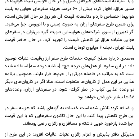
او با اشاره به قیمت‌های غیرقابل کنترل و در حال افزایش بلیت هواپیما در
مسیر عراق، اظهار کرد: بیش از ۶۰ درصد هزینه سفر‌های هوایی به بلیت
هواپیما اختصاص دارد و متاسفانه قیمت آن هر روز در حال افزایش است،
برای همین طرح سفر‌های ارزان به صورت زمینی و با اتوبوس اجرا می‌شود.
اگر تدبیری از سوی شرکت‌های هواپیمایی صورت گیرد می‌توان در سفر‌های
هوایی عتبات عراق نیز کاهش قیمت را تجربه کرد. در حال حاضر قیمت
بلیت تهران ـ نجف ۶ میلیون تومان است.
محمدی درباره سطح کیفیت خدمات طرح سفر ارزان‌قیمت عتبات توضیح
داد: در این سفر‌ها از هتل‌های درجه «ج» [مشابه درجه سه] استفاده شده
است که به مراتب در فاصله دورتری از حرم‌ها قرار دارند. همچنین برنامه
غذایی در این مدل از کاروان‌ها متفاوت است، مثلا اگر در کاروان‌های دیگر
دو وعده غذایی کباب در نظر گرفته شود، در سفر‌های ارزان، وعده‌های
غذا‌ها بیشتر خورشتی خواهد بود.
او اضافه کرد: تلاش شده است خدمات به گونه‌ای باشد که هزینه سفر در
این طرح کاهش پیدا کند، با این حال تاکنون سفر‌هایی که با این قیمت
اجرا شده بازخورد خوبی داشته و مسافران و زائران راضی بوده‌اند.
مدیرکل دفتر پذیرش و اعزام زائران عتبات عالیات افزود: در این طرح از