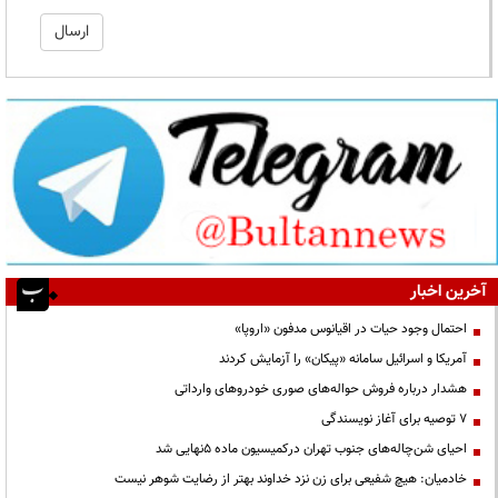
آخرین اخبار
احتمال وجود حیات در اقیانوس مدفون «اروپا»
آمریکا و اسرائیل سامانه «پیکان» را آزمایش کردند
هشدار درباره فروش حواله‌های صوری خودروهای وارداتی
۷ توصیه برای آغاز نویسندگی
احیای شن‌چاله‌های جنوب تهران درکمیسیون ماده ۵نهایی شد
خادمیان: هیچ شفیعی برای زن نزد خداوند بهتر از رضایت شوهر نیست