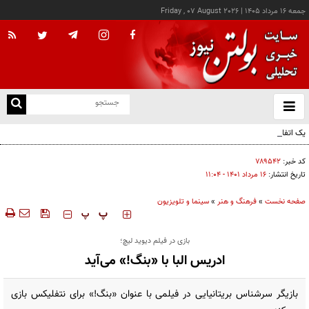
جمعه ۱۶ مرداد ۱۴۰۵
|
Friday , 07 August 2026
از
و
ته
یک اتفاق عجیب در «لوور»
ن
نو
کد خبر:
۷۸۹۵۴۲
تاریخ انتشار:
۱۶ مرداد ۱۴۰۱ - ۱۱:۰۴
صفحه نخست
»
فرهنگ و هنر
»
سینما و تلویزیون
‍‍‍ پ
پ
بازی در فیلم دیوید لیچ؛
ادریس البا با «بنگ!» می‌آید
بازیگر سرشناس بریتانیایی در فیلمی با عنوان «بنگ!» برای نتفلیکس بازی