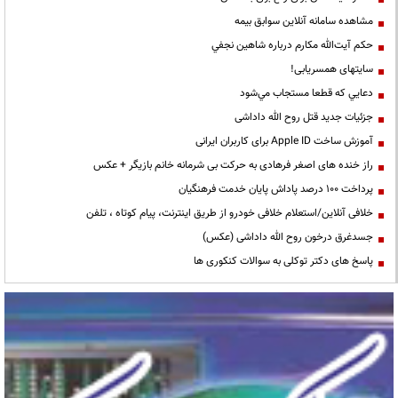
مشاهده سامانه آنلاين سوابق بیمه
حكم آيت‌الله مكارم درباره شاهين نجفي
سایتهای همسریابی!
دعايي كه قطعا مستجاب مي‌شود
جزئیات جدید قتل روح الله داداشی
آموزش ساخت Apple ID برای کاربران ایرانی
راز خنده های اصغر فرهادی به حرکت بی شرمانه خانم بازیگر + عکس
پرداخت ۱۰۰ درصد پاداش پایان خدمت فرهنگیان
خلافی آنلاین/استعلام خلافی خودرو از طریق اینترنت، پیام کوتاه ، تلفن
جسدغرق درخون روح الله داداشی (عکس)
پاسخ های دکتر توکلی به سوالات کنکوری ها