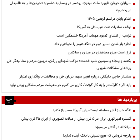
سربازانِ خیابانِ ظهور؛ ملتِ مبعوثِ رودسر در پاسخ به دشمن: «خیابان‌ها را به ناامیدان
نمی‌دهیم»
اعلام پایان مراسم اربعین ۱۴۰۵
توقف صادرات نفت عربستان به آمریکا
ترامپ از افشای کمبود مهمات آمریکا خشمگین است
اجازه باز شدن مسیر دوم در تنگه هرمز را نخواهیم داد
فرق است میان مجاهدان در میدان و ساکتین
یکصد و پنجاه و سومین شب خدمت؛ موکب شهدای رزکان، تریبون مردم و مطالبه‌گر حل
ریشه‌ای مشکلات شهری
هشدار حاجی دلیگانی درباره تغییر سهم دریای خزر و مخالفت با واگذاری امتیاز
باید افراد کارآمدتر را به کار گرفت/ کاری می کنیم در معیشت مردم مشکلی پیش نیاید
پربازدید ها
تنگه هرمز قابل معامله نیست برای آمریکا معبر باز نکنید
گستره امپراتوری ایران در ۵ قرن پیش از میلاد؛ تصویری از ایران ۲۵ قرن پیش
میانکاله در آتش می‌سوزد
پارچه فروشی که هیچ نسبتی با بانک آینده ندارد!