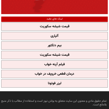
لینک های مفید
قیمت شیشه سکوریت
آلپاری
بیم دتکتور
قیمت شیشه سکوریت
فیلم آپنه خواب
درمان قطعی خروپف در خواب
لیزر فوتونا
تمام حقوق مادی و معنوی این سایت متعلق به بولتن نیوز است و استفاده از مطالب با ذکر منبع
بلامانع است.