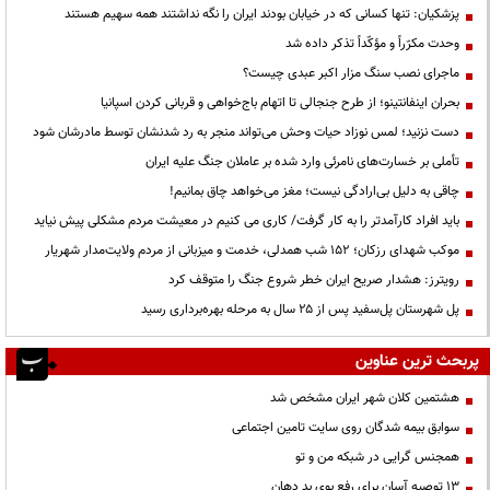
پزشکیان: تنها کسانی که در خیابان بودند ایران را نگه نداشتند همه سهیم هستند
وحدت مکرّراً و مؤکّداً تذکر داده شد
ماجرای نصب سنگ مزار اکبر عبدی چیست؟
بحران اینفانتینو؛ از طرح جنجالی تا اتهام باج‌خواهی و قربانی کردن اسپانیا
دست نزنید؛ لمس نوزاد حیات وحش می‌تواند منجر به رد شدنشان توسط مادرشان شود
تأملی بر خسارت‌های نامرئی وارد شده بر عاملان جنگ علیه ایران
چاقی به دلیل بی‌ارادگی نیست؛ مغز می‌خواهد چاق بمانیم!
باید افراد کارآمدتر را به کار گرفت/ کاری می کنیم در معیشت مردم مشکلی پیش نیاید
موکب شهدای رزکان؛ ۱۵۲ شب همدلی، خدمت و میزبانی از مردم ولایت‌مدار شهریار
رویترز: هشدار صریح ایران خطر شروع جنگ را متوقف کرد
پل شهرستان پل‌سفید پس از ۲۵ سال به مرحله بهره‌برداری رسید
پربحث ترین عناوین
هشتمین کلان شهر ایران مشخص شد
سوابق بیمه شدگان روی سایت تامین اجتماعی
همجنس گرایی در شبکه من و تو
13 توصیه آسان برای رفع بوی بد دهان