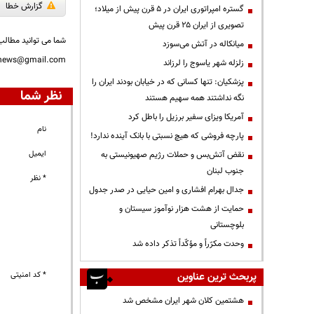
گزارش خطا
گستره امپراتوری ایران در ۵ قرن پیش از میلاد؛
تصویری از ایران ۲۵ قرن پیش
شما می توانید مطالب 
میانکاله در آتش می‌سوزد
nnews@gmail.com
زلزله شهر یاسوج را لرزاند
پزشکیان: تنها کسانی که در خیابان بودند ایران را
نظر شما
نگه نداشتند همه سهیم هستند
آمریکا ویزای سفیر برزیل را باطل کرد
نام
پارچه فروشی که هیچ نسبتی با بانک آینده ندارد!
ایمیل
نقض آتش‌بس و حملات رژیم صهیونیستی به
جنوب لبنان
* نظر
جدال بهرام افشاری و امین حیایی در صدر جدول
حمایت از هشت هزار نوآموز سیستان و
بلوچستانی
وحدت مکرّراً و مؤکّداً تذکر داده شد
* کد امنیتی
پربحث ترین عناوین
هشتمین کلان شهر ایران مشخص شد