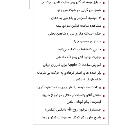
سوابق بیمه شدگان روی سایت تامین اجتماعی
همجنس گرایی در شبکه من و تو
13 توصیه آسان برای رفع بوی بد دهان
مشاهده سامانه آنلاين سوابق بیمه
حكم آيت‌الله مكارم درباره شاهين نجفي
سایتهای همسریابی!
دعايي كه قطعا مستجاب مي‌شود
جزئیات جدید قتل روح الله داداشی
آموزش ساخت Apple ID برای کاربران ایرانی
راز خنده های اصغر فرهادی به حرکت بی شرمانه
خانم بازیگر + عکس
پرداخت ۱۰۰ درصد پاداش پایان خدمت فرهنگیان
خلافی آنلاین/استعلام خلافی خودرو از طریق
اینترنت، پیام کوتاه ، تلفن
جسدغرق درخون روح الله داداشی (عکس)
پاسخ های دکتر توکلی به سوالات کنکوری ها