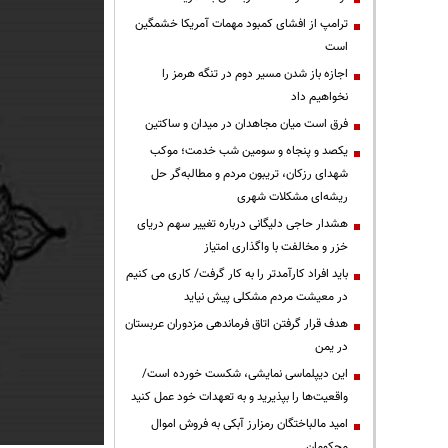
ترامپ از افشای کمبود مهمات آمریکا خشمگین
است
اجازه باز شدن مسیر دوم در تنگه هرمز را
نخواهیم داد
فرق است میان مجاهدان در میدان و ساکتین
یکصد و پنجاه و سومین شب خدمت؛ موکب
شهدای رزکان، تریبون مردم و مطالبه‌گر حل
ریشه‌ای مشکلات شهری
هشدار حاجی دلیگانی درباره تغییر سهم دریای
خزر و مخالفت با واگذاری امتیاز
باید افراد کارآمدتر را به کار گرفت/ کاری می کنیم
در معیشت مردم مشکلی پیش نیاید
هدف قرار گرفتن اتاق‌ فرماندهی مزدوران عربستان
در یمن
این دیپلماسی نمایشی، شکست خورده است/
واقعیت‌ها را بپذیرید و به تعهدات خود عمل کنید
امید مالباختگان رمزارز آبکی به فروش اموال
محکومان