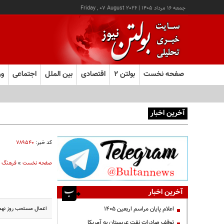
جمعه ۱۶ مرداد ۱۴۰۵
|
Friday , 07 August 2026
صفحه نخست
بولتن ۲
اقتصادی
بین الملل
اجتماعی
ور
آخرین اخبار
یک اتفاق عجیب در «لوور»
کد خبر:
۷۸۹۵۴۰
صفحه نخست
»
فرهنگ و
آخرین اخبار
اعمال مستحب روز نهم م
اعلام پایان مراسم اربعین ۱۴۰۵
توقف صادرات نفت عربستان به آمریکا