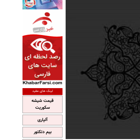
لینک های مفید
قیمت شیشه
سکوریت
آلپاری
بیم دتکتور