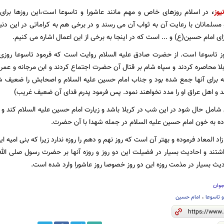
یوز
،
در اسلام روزهای خاص و مهم مانند عاشورا و تاسوعا است،این روزها برای
لمانان با رعایت آن به ثواب آن می رسند و در برخی هم به کراماتی در این دنیا 
 امام حسین(ع) و ... است که در اینجا به برخی از این اعمال اشاره می کنیم.
وز تاسوعا است. از حضرت صادق علیه السلام روایت است که فرمود تاسوعا روزی 
لا محاصره کردند و سپاه شام بر قتال آن حضرت اجتماع کردند و ابن مرجانه و 
 برای آنها جمع شده بود و جناب امام حسین علیه السلام و اصحابش را ضعیف شمر
و اهل عراق او را مدد نخواهند نمود. پس فرمود پدرم فداى آن ضعیف غریب)
شامل حال شود در اين شب در كربلا باشد و زيارت امام حسين عليه السلام كند و بيت
ده به خون امام حسين عليه السلام در جمله شهدا با آن حضرت.
د المعاد فرموده و بهتر آن است كه روز نهم و دهم را روزه ندارد زيرا كه بنى اميه ا
شتند و احاديث بسيار در فضيلت اين دو روز و روزه آنها بر حضرت رسول صلى الله ع
ديث بسيار در مذمت روزه اين دو روز خصوصا روز عاشورا وارد شده است‏.
جوان
و تاسوعا
،
امام حسین