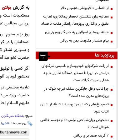
به گزارش
بولتن ن
از التماس تا فروپاشی هژمونی دلار
مستحبات است و مس
مطالبه برای شکستن انحصار پیمانکاری؛ نظارت
برپایی مجالس عزای
دقیق بر واگذاری پروژه‌ها، راهکار مقابله با فساد
حمله نیروهای اسرائیلی به خبرنگار پرس‌تی‌وی
روز نهم محرم، ر
پیام هشدار مقاومت یمن به ریاض
اصحابش را در کرب
و بسیاری لشکر که
پربازدید ها
حضرت نخواهد آمد 
از رانت‌ شرکتهای خودروساز و تاسیس شرکتهای
اگر كسى را توفيق 
تراستی در اروپا تا تسخیر دستگاه نظارتی با چه
محشور فرمايد آلو
هدفی صورت گرفته است
علامه مجلسى در زا
چرا قالب وافل جایگزین سقف تیرچه بلوک در
حضرت روزه مى‏‌دا
پروژه‌های مدرن شده است؟
عليهم السلام احا
تخم‌مرغ‌هایی که در مرز پوسیدند تا اقتدار اداری
اثبات شود
منبع:
باشگاه خبرنگاران 
تشخیص روان‌شناختی ترامپ: «او تجسم خالص
برچسب ها:
عاشورا 
شیطان است!»
۲ گزینه صنعا برای ریاض