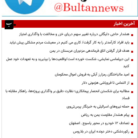
آخرین اخبار
هشدار حاجی دلیگانی درباره تغییر سهم دریای خزر و مخالفت با واگذاری امتیاز
باید افراد کارآمدتر را به کار گرفت/ کاری می کنیم در معیشت مردم مشکلی پیش نیاید
هدف قرار گرفتن اتاق‌ فرماندهی مزدوران عربستان در یمن
این دیپلماسی نمایشی، شکست خورده است/واقعیت‌ها را بپذیرید و به تعهدات خود عمل
کنید
امید مالباختگان رمزارز آبکی به فروش اموال محکومان
از التماس تا فروپاشی هژمونی دلار
مطالبه برای شکستن انحصار پیمانکاری؛ نظارت دقیق بر واگذاری پروژه‌ها، راهکار مقابله با
فساد
حمله نیروهای اسرائیلی به خبرنگار پرس‌تی‌وی
پیام هشدار مقاومت یمن به ریاض
تصادف ۱۲ خودرو در محور یاسوج ـ اصفهان
رکوردشکنی دختر دونده ایران در بلاروس