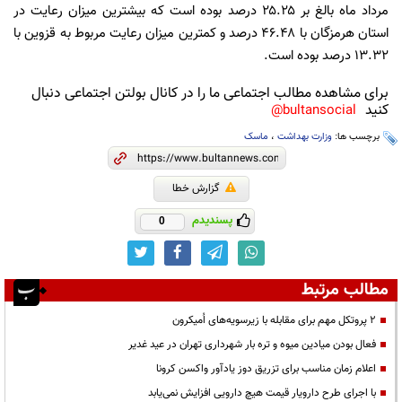
مرداد ماه بالغ بر ۲۵.۲۵ درصد بوده است که بیشترین میزان رعایت در
استان هرمزگان با ۴۶.۴۸ درصد و کمترین میزان رعایت مربوط به قزوین با
۱۳.۳۲ درصد بوده است.
برای مشاهده مطالب اجتماعی ما را در کانال بولتن اجتماعی دنبال
کنید
bultansocial@
برچسب ها:
وزارت بهداشت
،
ماسک
گزارش خطا
پسندیدم
0
مطالب مرتبط
۲ پروتکل مهم برای مقابله با زیرسویه‌های اُمیکرون
فعال بودن میادین میوه و تره بار شهرداری تهران در عید غدیر
اعلام زمان مناسب برای تزریق دوز یادآور واکسن کرونا
با اجرای طرح دارویار قیمت هیچ دارویی افزایش نمی‌یابد