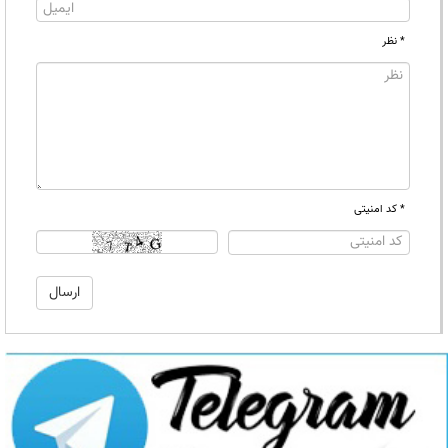
* نظر
* کد امنیتی