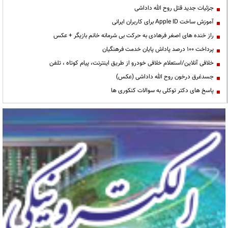
جزئیات جدید قتل روح الله داداشی
آموزش ساخت Apple ID برای کاربران ایرانی
راز خنده های اصغر فرهادی به حرکت بی شرمانه خانم بازیگر + عکس
پرداخت ۱۰۰ درصد پاداش پایان خدمت فرهنگیان
خلافی آنلاین/استعلام خلافی خودرو از طریق اینترنت، پیام کوتاه ، تلفن
جسدغرق درخون روح الله داداشی (عکس)
پاسخ های دکتر توکلی به سوالات کنکوری ها