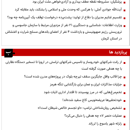
پزشکیان: مشروطه نقطه عطف بیداری و آزادی‌خواهی ملت ایران بود
آیت‌الله جوادی آملی: با هرکس که وحدت ملی و اسلامی را بشکند، باید مقابله کرد
تقسیم غنایم مدیران یا دفاع از تولید؛ پشت‌پرده درخواست توقف یک آیین‌نامه چه بود؟
وزارت اطلاعات: شناسایی و دستگیری ۲۱ نفر از مزدوران مرتبط با سازمان جاسوسی و
تروریستی رژیم صهیونیستی و بازداشت ۴ نفر از اعضای باندهای مسلح شرارت و اغتشاش
در استان کرمان
پربازدید ها
از رانت‌ شرکتهای خودروساز و تاسیس شرکتهای تراستی در اروپا تا تسخیر دستگاه نظارتی
با چه هدفی صورت گرفته است
چرا قالب وافل جایگزین سقف تیرچه بلوک در پروژه‌های مدرن شده است؟
جزئیات مذاکرات ایران و عمان برای بازگشایی تنگه هرمز
تخم‌مرغ‌هایی که در مرز پوسیدند تا اقتدار اداری اثبات شود
خودتحقیرها عریضه‌نویس کاخ سفید شده‌اند!
تشخیص روان‌شناختی ترامپ: «او تجسم خالص شیطان است!»
عملیات «نصر ۷» چه هدفی را دنبال می‌کرد؟
زلزله شهر یاسوج را لرزاند