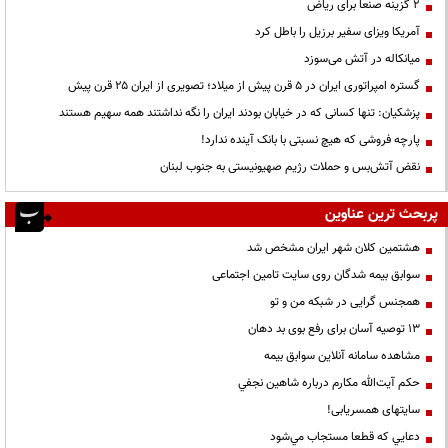
۲ گزینه صنعا برای ریاض
آمریکا ویزای سفیر برزیل را باطل کرد
میانکاله در آتش می‌سوزد
گستره امپراتوری ایران در ۵ قرن پیش از میلاد؛ تصویری از ایران ۲۵ قرن پیش
پزشکیان: تنها کسانی که در خیابان بودند ایران را نگه نداشتند همه سهیم هستند
پارچه فروشی که هیچ نسبتی با بانک آینده ندارد!
نقض آتش‌بس و حملات رژیم صهیونیستی به جنوب لبنان
پربحث ترین عناوین
هشتمین کلان شهر ایران مشخص شد
سوابق بیمه شدگان روی سایت تامین اجتماعی
همجنس گرایی در شبکه من و تو
13 توصیه آسان برای رفع بوی بد دهان
مشاهده سامانه آنلاين سوابق بیمه
حكم آيت‌الله مكارم درباره شاهين نجفي
سایتهای همسریابی!
دعايي كه قطعا مستجاب مي‌شود