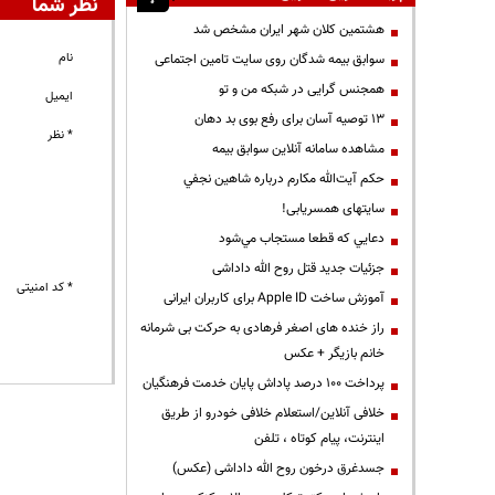
نظر شما
هشتمین کلان شهر ایران مشخص شد
نام
سوابق بیمه شدگان روی سایت تامین اجتماعی
همجنس گرایی در شبکه من و تو
ایمیل
13 توصیه آسان برای رفع بوی بد دهان
* نظر
مشاهده سامانه آنلاين سوابق بیمه
حكم آيت‌الله مكارم درباره شاهين نجفي
سایتهای همسریابی!
دعايي كه قطعا مستجاب مي‌شود
جزئیات جدید قتل روح الله داداشی
* کد امنیتی
آموزش ساخت Apple ID برای کاربران ایرانی
راز خنده های اصغر فرهادی به حرکت بی شرمانه
خانم بازیگر + عکس
پرداخت ۱۰۰ درصد پاداش پایان خدمت فرهنگیان
خلافی آنلاین/استعلام خلافی خودرو از طریق
اینترنت، پیام کوتاه ، تلفن
جسدغرق درخون روح الله داداشی (عکس)