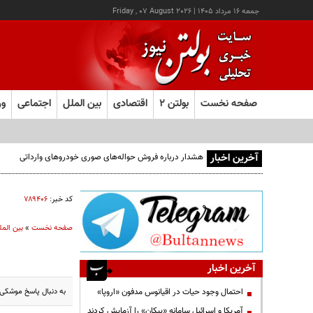
جمعه ۱۶ مرداد ۱۴۰۵
|
Friday , 07 August 2026
صفحه نخست
بولتن ۲
اقتصادی
بین الملل
اجتماعی
ور
آخرین اخبار
هشدار درباره فروش حواله‌های صوری خودروهای وارداتی
کد خبر:
۷۸۹۴۰۶
صفحه نخست
»
بین المل
آخرین اخبار
به دنبال پاسخ موشکی
احتمال وجود حیات در اقیانوس مدفون «اروپا»
آمریکا و اسرائیل سامانه «پیکان» را آزمایش کردند