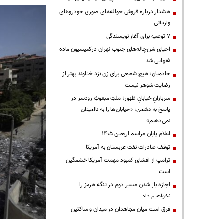
هشدار درباره فروش حواله‌های صوری خودروهای
وارداتی
۷ توصیه برای آغاز نویسندگی
احیای شن‌چاله‌های جنوب تهران درکمیسیون ماده
۵نهایی شد
خادمیان: هیچ شفیعی برای زن نزد خداوند بهتر از
رضایت شوهر نیست
سربازانِ خیابانِ ظهور؛ ملتِ مبعوثِ رودسر در
پاسخ به دشمن: «خیابان‌ها را به ناامیدان
نمی‌دهیم»
اعلام پایان مراسم اربعین ۱۴۰۵
توقف صادرات نفت عربستان به آمریکا
ترامپ از افشای کمبود مهمات آمریکا خشمگین
است
اجازه باز شدن مسیر دوم در تنگه هرمز را
نخواهیم داد
فرق است میان مجاهدان در میدان و ساکتین