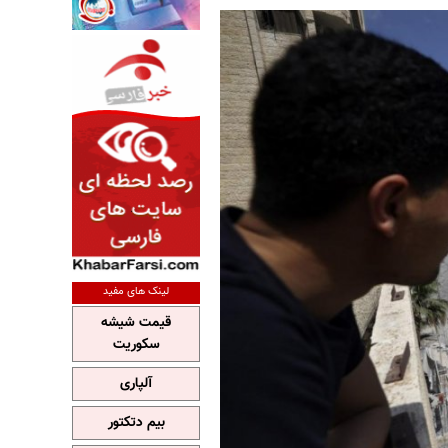
لینک های مفید
قیمت شیشه
سکوریت
آلپاری
بیم دتکتور