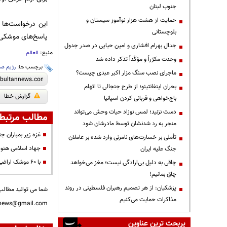
جنوب لبنان
حمایت از هشت هزار نوآموز سیستان و
این درخواست‌ها 
بلوچستانی
پاسخ‌های موشکی و
جدال بهرام افشاری و امین حیایی در صدر جدول
منبع:
العالم
وحدت مکرّراً و مؤکّداً تذکر داده شد
برچسب ها:
رژیم صه
ماجرای نصب سنگ مزار اکبر عبدی چیست؟
بحران اینفانتینو؛ از طرح جنجالی تا اتهام
گزارش خطا
باج‌خواهی و قربانی کردن اسپانیا
دست نزنید؛ لمس نوزاد حیات وحش می‌تواند
مطالب مرتبط
منجر به رد شدنشان توسط مادرشان شود
غزه زیر بمباران جن
تأملی بر خسارت‌های نامرئی وارد شده بر عاملان
جهاد اسلامی هنوز
جنگ علیه ایران
با ۶۰ موشک اراضی اشغالی را هدف قرار دادیم
چاقی به دلیل بی‌ارادگی نیست؛ مغز می‌خواهد
چاق بمانیم!
پزشکیان: از هر تصمیم رهبران فلسطینی در روند
شما می توانید مطالب 
مذاکرات حمایت می‌کنیم
nnews@gmail.com
پربحث ترین عناوین