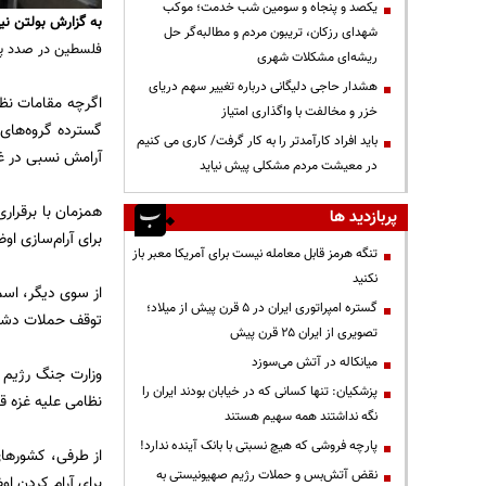
یکصد و پنجاه و سومین شب خدمت؛ موکب
به گزارش
بولتن نی
شهدای رزکان، تریبون مردم و مطالبه‌گر حل
فلسطین در صدد پاس
ریشه‌ای مشکلات شهری
هشدار حاجی دلیگانی درباره تغییر سهم دریای
اگرچه مقامات نظا
خزر و مخالفت با واگذاری امتیاز
گسترده گروه‌های
باید افراد کارآمدتر را به کار گرفت/ کاری می کنیم
آرامش نسبی در غ
در معیشت مردم مشکلی پیش نیاید
همزمان با برقرار
پربازدید ها
برای آرام‌سازی ا
تنگه هرمز قابل معامله نیست برای آمریکا معبر باز
نکنید
از سوی دیگر، اس
گستره امپراتوری ایران در ۵ قرن پیش از میلاد؛
توقف حملات دشمن 
تصویری از ایران ۲۵ قرن پیش
میانکاله در آتش می‌سوزد
وزارت جنگ رژیم ص
پزشکیان: تنها کسانی که در خیابان بودند ایران را
نظامی علیه غزه قر
نگه نداشتند همه سهیم هستند
پارچه فروشی که هیچ نسبتی با بانک آینده ندارد!
از طرفی، کشورهای
نقض آتش‌بس و حملات رژیم صهیونیستی به
برای آرام کردن اوضاع غزه شده‌ا