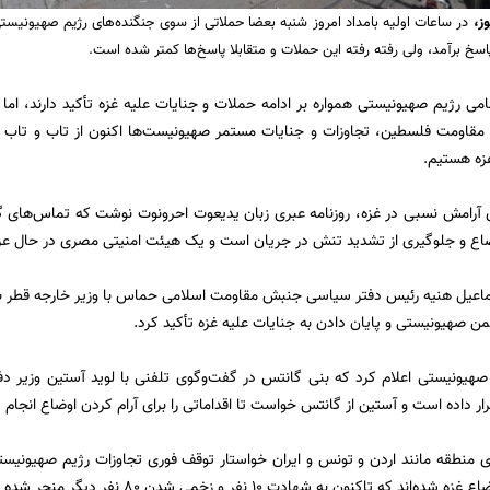
وز
،
در ساعات اولیه بامداد امروز شنبه بعضا حملاتی از سوی جنگنده‌های رژیم صهیونیستی
خ برآمد، ولی رفته رفته این حملات و متقابلا پاسخ‌ها کمتر شده است.
می رژیم صهیونیستی همواره بر ادامه حملات و جنایات علیه غزه تأکید دارند، اما
 مقاومت فلسطین، تجاوزات و جنایات مستمر صهیونیست‌ها اکنون از تاب و تاب
زه هستیم.
ی آرامش نسبی در غزه، روزنامه عبری زبان یدیعوت احرونوت نوشت که تماس‌های گ
وضاع و جلوگیری از تشدید تنش در جریان است و یک هیئت امنیتی مصری در حال عز
ماعیل هنیه رئیس دفتر سیاسی جنبش مقاومت اسلامی حماس با وزیر خارجه قطر به
صهیونیستی و پایان دادن به جنایات علیه غزه تأکید کرد.
هیونیستی اعلام کرد که بنی گانتس در گفت‌وگوی تلفنی با لوید آستین وزیر دفاع
ار داده است و آستین از گانتس خواست تا اقداماتی را برای آرام کردن اوضاع انجام 
 منطقه مانند اردن و تونس و ایران خواستار توقف فوری تجاوزات رژیم صهیونیست
ند که تاکنون به شهادت 10 نفر و زخمی شدن 80 نفر دیگر منجر شده است.