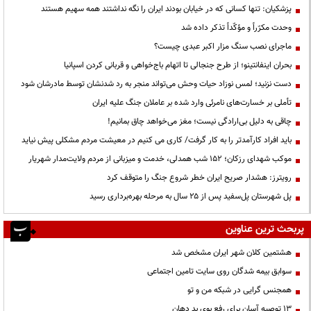
پزشکیان: تنها کسانی که در خیابان بودند ایران را نگه نداشتند همه سهیم هستند
وحدت مکرّراً و مؤکّداً تذکر داده شد
ماجرای نصب سنگ مزار اکبر عبدی چیست؟
بحران اینفانتینو؛ از طرح جنجالی تا اتهام باج‌خواهی و قربانی کردن اسپانیا
دست نزنید؛ لمس نوزاد حیات وحش می‌تواند منجر به رد شدنشان توسط مادرشان شود
تأملی بر خسارت‌های نامرئی وارد شده بر عاملان جنگ علیه ایران
چاقی به دلیل بی‌ارادگی نیست؛ مغز می‌خواهد چاق بمانیم!
باید افراد کارآمدتر را به کار گرفت/ کاری می کنیم در معیشت مردم مشکلی پیش نیاید
موکب شهدای رزکان؛ ۱۵۲ شب همدلی، خدمت و میزبانی از مردم ولایت‌مدار شهریار
رویترز: هشدار صریح ایران خطر شروع جنگ را متوقف کرد
پل شهرستان پل‌سفید پس از ۲۵ سال به مرحله بهره‌برداری رسید
پربحث ترین عناوین
هشتمین کلان شهر ایران مشخص شد
سوابق بیمه شدگان روی سایت تامین اجتماعی
همجنس گرایی در شبکه من و تو
13 توصیه آسان برای رفع بوی بد دهان