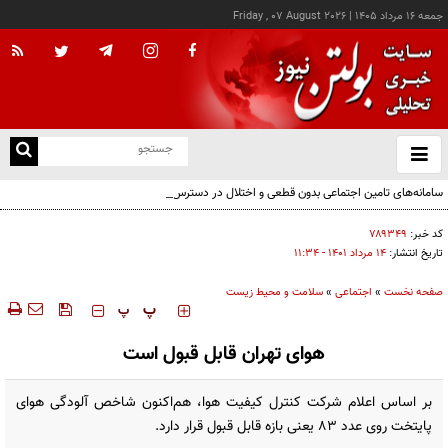
جمعه ۱۶ مرداد ۱۴۰۵
|
Friday , 07 August 2026
از
و
ته
سامانه‌های تامین اجتماعی بدون قطعی و اختلال در دسترس است
ن
نو
کد خبر:
۷۸۹۳۴۹
تاریخ انتشار:
۱۴ مرداد ۱۴۰۱ - ۱۱:۳۴
صفحه نخست
»
اجتماعی
»
سلامت و محیط زیست
‍‍‍ پ
پ
هوای تهران قابل قبول است
بر اساس اعلام شرکت کنترل کیفیت هوا، هم‌اکنون شاخص آلودگی هوای
پایتخت روی عدد ۸۳ یعنی بازه قابل قبول قرار دارد.