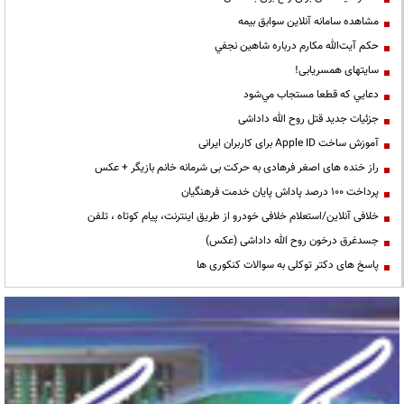
مشاهده سامانه آنلاين سوابق بیمه
حكم آيت‌الله مكارم درباره شاهين نجفي
سایتهای همسریابی!
دعايي كه قطعا مستجاب مي‌شود
جزئیات جدید قتل روح الله داداشی
آموزش ساخت Apple ID برای کاربران ایرانی
راز خنده های اصغر فرهادی به حرکت بی شرمانه خانم بازیگر + عکس
پرداخت ۱۰۰ درصد پاداش پایان خدمت فرهنگیان
خلافی آنلاین/استعلام خلافی خودرو از طریق اینترنت، پیام کوتاه ، تلفن
جسدغرق درخون روح الله داداشی (عکس)
پاسخ های دکتر توکلی به سوالات کنکوری ها