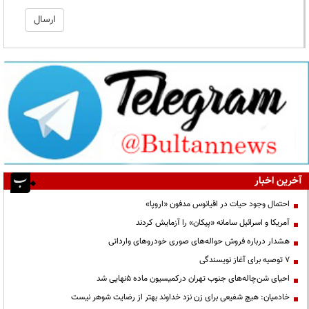
آخرین اخبار
احتمال وجود حیات در اقیانوس مدفون «اروپا»
آمریکا و اسرائیل سامانه «پیکان» را آزمایش کردند
هشدار درباره فروش حواله‌های صوری خودروهای وارداتی
۷ توصیه برای آغاز نویسندگی
احیای شن‌چاله‌های جنوب تهران درکمیسیون ماده ۵نهایی شد
خادمیان: هیچ شفیعی برای زن نزد خداوند بهتر از رضایت شوهر نیست