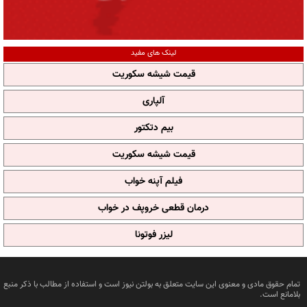
لینک های مفید
قیمت شیشه سکوریت
آلپاری
بیم دتکتور
قیمت شیشه سکوریت
فیلم آپنه خواب
درمان قطعی خروپف در خواب
لیزر فوتونا
تمام حقوق مادی و معنوی این سایت متعلق به بولتن نیوز است و استفاده از مطالب با ذکر منبع
بلامانع است.