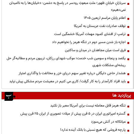
سربازانِ خیابانِ ظهور؛ ملتِ مبعوثِ رودسر در پاسخ به دشمن: «خیابان‌ها را به ناامیدان
نمی‌دهیم»
اعلام پایان مراسم اربعین ۱۴۰۵
توقف صادرات نفت عربستان به آمریکا
ترامپ از افشای کمبود مهمات آمریکا خشمگین است
اجازه باز شدن مسیر دوم در تنگه هرمز را نخواهیم داد
فرق است میان مجاهدان در میدان و ساکتین
یکصد و پنجاه و سومین شب خدمت؛ موکب شهدای رزکان، تریبون مردم و مطالبه‌گر حل
ریشه‌ای مشکلات شهری
هشدار حاجی دلیگانی درباره تغییر سهم دریای خزر و مخالفت با واگذاری امتیاز
باید افراد کارآمدتر را به کار گرفت/ کاری می کنیم در معیشت مردم مشکلی پیش نیاید
پربازدید ها
تنگه هرمز قابل معامله نیست برای آمریکا معبر باز نکنید
گستره امپراتوری ایران در ۵ قرن پیش از میلاد؛ تصویری از ایران ۲۵ قرن پیش
میانکاله در آتش می‌سوزد
پارچه فروشی که هیچ نسبتی با بانک آینده ندارد!