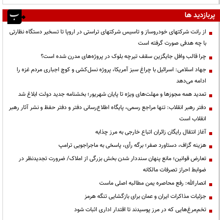
پربازدید ها
از رانت‌ شرکتهای خودروساز و تاسیس شرکتهای تراستی در اروپا تا تسخیر دستگاه نظارتی
با چه هدفی صورت گرفته است
چرا قالب وافل جایگزین سقف تیرچه بلوک در پروژه‌های مدرن شده است؟
جهاد اسلامی: اسرائیل با چراغ سبز آمریکا، پروژه نسل‌کشی و کوچ اجباری مردم غزه را
ادامه می‌دهد
تمدید همه مجوزها و مهلت‌های ویژه تا پایان شهریور؛ بخشنامه جدید دولت ابلاغ شد
دفتر رهبر انقلاب: تنها مراجع رسمی، پایگاه اطلاع‌رسانی دفتر و دفتر حفظ و نشر آثار رهبر
انقلاب است
آغاز انتقال رایگان زائران اتباع خارجی به مرز چذابه
هزینه گزاف، دستاورد صفر؛ برگه رأی، پاسخی به ماجراجویی ترامپ
تعارض قوانین؛ مانع پنهان سنددار شدن بخش بزرگی از املاک/ ضرورت تجدیدنظر در
ضوابط احراز تصرفات مالکانه
انصارالله: رفع محاصره یمن مطالبه اصلی ماست
جزئیات مذاکرات ایران و عمان برای بازگشایی تنگه هرمز
تخم‌مرغ‌هایی که در مرز پوسیدند تا اقتدار اداری اثبات شود