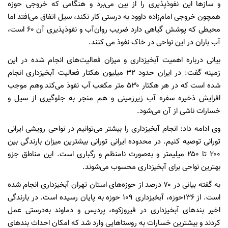
و سازها این نفوذپذیری را از بین می‌برد و هنگامی که خروجی حوزه
همچون خروجی امام‌زاده داوود به درستی کار نکند، سیل اتفاق می‌افتد اما
محیطی که پوشش گیاهی دارد ضریب روان‌آب و نفوذپذیری آن ۶۰ است،
آب باران در این نواحی در خاک نفوذ می کنند.
بیانی درباره اهمیت آبخیزداری و میزان فعالیت‌های انجام شده در این
زمینه گفت: در ایران حدود ۳۲ میلیون هکتار فعالیت آبخیزداری انجام
شده است که در هر هکتار ۵۳۰ متر مکعب آب نفوذ می‌کند وهم موجب
افزایش ذخیره‌ سفره آب زیرزمینی و هم منجر به جلوگیری از سیل و
خسارات ناشی از آن می‌شود.
وی ادامه داد: انجام آبخیزداری را بیشتر می‌توانیم در نواحی رویشی ایرانی
تورانی توصیه کنیم. در محدوده ایرانی تورانی بیشترین میزان بارندگی بین
۲۰۰ تا ۲۵۰ میلیمتر و به‌صورت نامنظم و رگباری است. این مناطق جزو
بهترین نواحی برای آبخیزداری محسوب می‌شوند.
به گفته بیانی در ۷۰ درصد از حوزه‌های استان تهران آبخیزداری انجام شده
است. از ۱۳۶حوزه، آبخیزداری ۱۰۹ حوزه به پایان رسیده است. در بارندگی
اخیر بندهای آبخیزداری در فیروزکوه، پردیس و دماوند به‌درستی عمل
کردند و بیشترین خسارات به روستاهایی وارد شد که امکان احداث بندهای