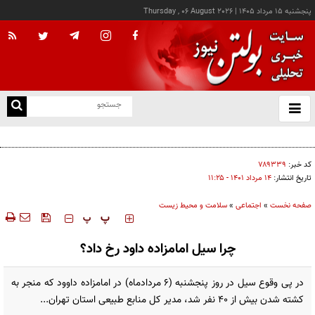
پنجشنبه ۱۵ مرداد ۱۴۰۵
|
Thursday , 06 August 2026
از
و
ته
کشف صدها قرص نان از خانه‌ای در اراک
ن
نو
کد خبر:
۷۸۹۳۳۹
تاریخ انتشار:
۱۴ مرداد ۱۴۰۱ - ۱۱:۲۵
صفحه نخست
»
اجتماعی
»
سلامت و محیط زیست
‍‍‍ پ
پ
چرا سیل امامزاده داود رخ داد؟
در پی وقوع سیل در روز پنجشنبه (۶ مردادماه) در امامزاده داوود که منجر به
کشته شدن بیش از ۴۰ نفر شد، مدیر کل منابع طبیعی استان تهران...