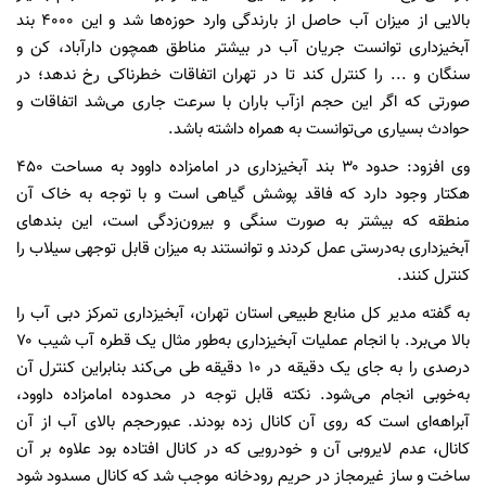
بالایی از میزان آب حاصل از بارندگی وارد حوزه‌ها شد و این ۴۰۰۰ بند
آبخیزداری توانست جریان آب در بیشتر مناطق همچون دارآباد، کن و
سنگان و ... را کنترل کند تا در تهران اتفاقات خطرناکی رخ ندهد؛ در
صورتی که اگر این حجم ازآب باران با سرعت جاری می‌شد اتفاقات و
حوادث بسیاری می‌توانست به همراه داشته باشد.
وی افزود: حدود ۳۰ بند آبخیزداری در امامزاده داوود به مساحت ۴۵۰
هکتار وجود دارد که فاقد پوشش گیاهی است و با توجه به خاک آن
منطقه که بیشتر به صورت سنگی و بیرون‌زدگی است، این بندهای
آبخیزداری به‌درستی عمل کردند و توانستند به میزان قابل توجهی سیلاب را
کنترل کنند.
به گفته مدیر کل منابع طبیعی استان تهران، آبخیزداری تمرکز دبی آب را
بالا می‌برد. با انجام عملیات آبخیزداری به‌طور مثال یک قطره آب شیب ۷۰
درصدی را به جای یک دقیقه در ۱۰ دقیقه طی می‌کند بنابراین کنترل آن
به‌خوبی انجام می‌شود. نکته قابل توجه در محدوده امامزاده داوود،
آبراهه‌ای است که روی آن کانال زده بودند. عبورحجم بالای آب از آن
کانال، عدم لایروبی آن و خودرویی که در کانال افتاده بود علاوه بر آن
ساخت و ساز غیرمجاز در حریم رودخانه موجب شد که کانال مسدود شود