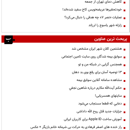
کاهش دمای تهران از جمعه
خودتحقیرها عریضه‌نویس کاخ سفید شده‌اند!
عملیات «نصر ۷» چه هدفی را دنبال می‌کرد؟
زلزله شهر یاسوج را لرزاند
پربحث ترین عناوین
هشتمین کلان شهر ایران مشخص شد
سوابق بیمه شدگان روی سایت تامین اجتماعی
همجنس گرایی در شبکه من و تو
13 توصیه آسان برای رفع بوی بد دهان
مشاهده سامانه آنلاين سوابق بیمه
حكم آيت‌الله مكارم درباره شاهين نجفي
سایتهای همسریابی!
دعايي كه قطعا مستجاب مي‌شود
جزئیات جدید قتل روح الله داداشی
آموزش ساخت Apple ID برای کاربران ایرانی
راز خنده های اصغر فرهادی به حرکت بی شرمانه خانم بازیگر + عکس