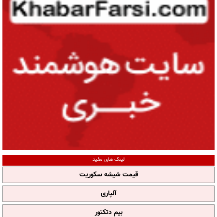
لینک های مفید
قیمت شیشه سکوریت
آلپاری
بیم دتکتور