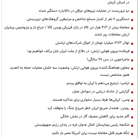
در استان کرمان
دو تروریست در عملیات نیروهای عراقی در «الانبار» دستگیر شدند
دستگیری ۸ نفر از اشرار مسلح شاخص و مرتبطین گروهک‌های تروریستی
معامله بیش از ۴۱۳ هزار تن کالا در بازار فیزیکی بورس کالا / حراج باز و پتروشیمی پیشران
ارزش معاملات روز شدند
تهاتر ۱۶۷۳ میلیارد تومان از اموال شرکت‌های تراستی
فرمانده نیروی هوایی ارتش: در دفاع از ملت ایران جان برکف خواهیم بود
ماجراجویی در سن ۹۷ سالگی!
معاون هماهنگ‌کننده نیروی هوایی ارتش: وضعیت سه خلبان عملیات حمله به العدید
هنوز مشخص نیست
ترامپ: ترجیح می‌دهم با ایران به توافق برسم
گزارشی از حادثه دریایی در سواحل عمان
ونس: ایرانی‌ها طرف بسیار دشواری برای مذاکره هستند
رویترز: هشدار صریح ایران خطر شروع جنگ را متوقف کرد
گام جدید برای کاهش مصرف گاز در بخش خانگی
شکنجه رئیس بیمارستان کمال عدوان غزه در زندان رژیم صهیونیستی
تنگه هرمز قابل معامله نیست برای آمریکا معبر باز نکنید