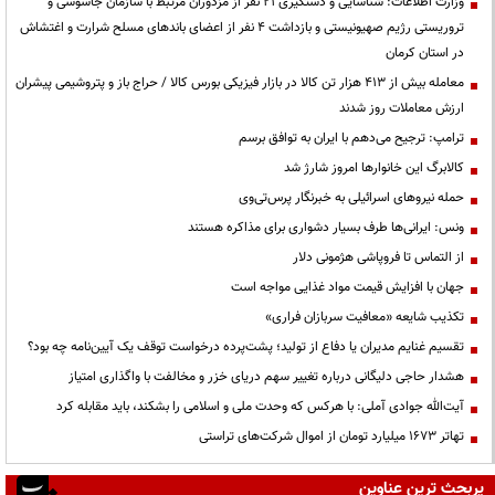
وزارت اطلاعات: شناسایی و دستگیری ۲۱ نفر از مزدوران مرتبط با سازمان جاسوسی و
تروریستی رژیم صهیونیستی و بازداشت ۴ نفر از اعضای باندهای مسلح شرارت و اغتشاش
در استان کرمان
معامله بیش از ۴۱۳ هزار تن کالا در بازار فیزیکی بورس کالا / حراج باز و پتروشیمی پیشران
ارزش معاملات روز شدند
ترامپ: ترجیح می‌دهم با ایران به توافق برسم
کالابرگ این خانوارها امروز شارژ شد
حمله نیروهای اسرائیلی به خبرنگار پرس‌تی‌وی
ونس: ایرانی‌ها طرف بسیار دشواری برای مذاکره هستند
از التماس تا فروپاشی هژمونی دلار
جهان با افزایش قیمت مواد غذایی مواجه است
تکذیب شایعه «معافیت سربازان فراری»
تقسیم غنایم مدیران یا دفاع از تولید؛ پشت‌پرده درخواست توقف یک آیین‌نامه چه بود؟
هشدار حاجی دلیگانی درباره تغییر سهم دریای خزر و مخالفت با واگذاری امتیاز
آیت‌الله جوادی آملی: با هرکس که وحدت ملی و اسلامی را بشکند، باید مقابله کرد
تهاتر ۱۶۷۳ میلیارد تومان از اموال شرکت‌های تراستی
پربحث ترین عناوین