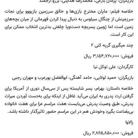
بازیگران: پژمان بازغی، محمدرضا هدایتی، برزو ارجمند
خلاصه فیلم: ماپان مخترع بازی‌ها و خالق سرزمین بازیووو برای نجات
سرزمینش از چنگال سیلوس به دنبال پیدا کردن قهرمانی از میان بچه‌های
زمین است اما ژوبین پسربچه‌ دست‌و‌پا چلفتی بدترین انتخاب ممکن برای
این کار است.
چند میگیری گریه کنی ۲
فروش: ۳,۱۵۴,۷۲۰,۰۰۰ ریال
کارگردان: علی توکل نیا
بازیگران: حمید لولایی، حامد آهنگی، ابوالفضل پورعرب و مهران رجبی
خلاصه داستان: بهرام، پسر شایسته پس از سی‌سال دوری از آمریکا برای
گرفتن ارث پدری به ایران می‌آید غافل از اینکه برای به‌دست آوردن میراث
پدرش، طبق وصیت پدرش می‌بایست هفت مراسم عزا برای هفت خانواده
بی‌بضاعت بگیرد وخودش هم در این مراسم حضور تاثیرگذار داشته باشد.
زالاوا
فروش: ۲,۸۶۵,۸۵۰,۰۰۰ ریال