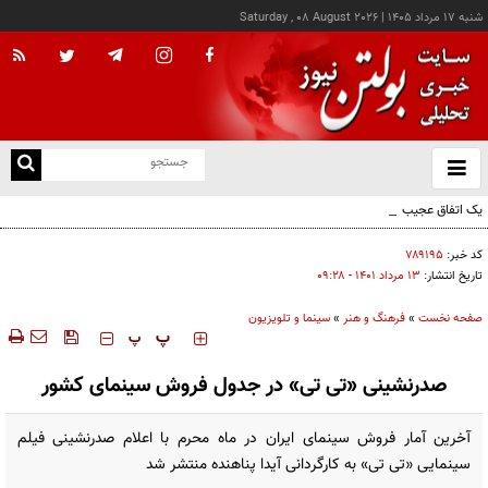
شنبه ۱۷ مرداد ۱۴۰۵
|
Saturday , 08 August 2026
از
و
ته
یک اتفاق عجیب در «لوور»
ن
نو
کد خبر:
۷۸۹۱۹۵
تاریخ انتشار:
۱۳ مرداد ۱۴۰۱ - ۰۹:۲۸
صفحه نخست
»
فرهنگ و هنر
»
سینما و تلویزیون
‍‍‍ پ
پ
صدرنشینی «تی تی» در جدول فروش سینمای کشور
آخرین آمار فروش سینمای ایران در ماه محرم با اعلام صدرنشینی فیلم
سینمایی «تی تی» به کارگردانی آیدا پناهنده منتشر شد