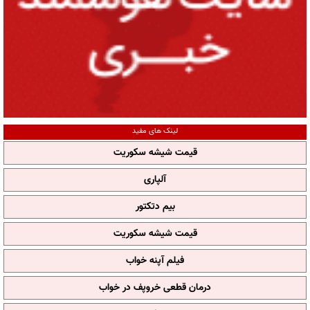
لینک های مفید
قیمت شیشه سکوریت
آلپاری
بیم دتکتور
قیمت شیشه سکوریت
فیلم آپنه خواب
درمان قطعی خروپف در خواب