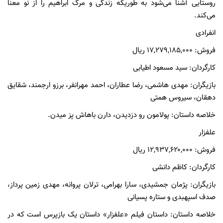
روستایی آشنا می‌شود به طوریکه زندگی و مرگ ابراهیم را از نو معنا
می‌کند.
انفرادی
فروش: ۱۷,۲۷۹,۱۸۵,۰۰۰ ریال
کارگردان: سید مسعود اطیابی
بازیگران: مهدی هاشمی، رضا عطاران، احمد مهرانفر، برزو ارجمند، شقایق
دهقان، سیروس همتی
خلاصه داستان: پولامون رو دزديدن، دارن باهاش پز ميدن.
علفزار
فروش: ۱۲,۹۳۷,۶۲۰,۰۰۰ ریال
کارگردان: کاظم دانشی
بازیگران: پژمان جمشیدی، سارا بهرامی، ترلان پروانه، مهدی زمین پرداز،
صدف اسپهبدی و ستاره پسیانی
خلاصه داستان: داستان فیلم «علفزار» داستان یک بازپرس است که در