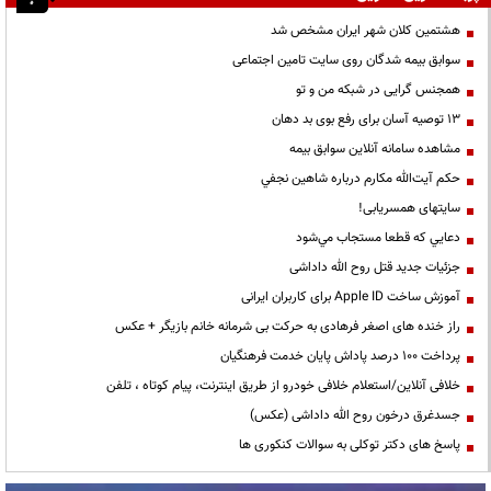
هشتمین کلان شهر ایران مشخص شد
سوابق بیمه شدگان روی سایت تامین اجتماعی
همجنس گرایی در شبکه من و تو
13 توصیه آسان برای رفع بوی بد دهان
مشاهده سامانه آنلاين سوابق بیمه
حكم آيت‌الله مكارم درباره شاهين نجفي
سایتهای همسریابی!
دعايي كه قطعا مستجاب مي‌شود
جزئیات جدید قتل روح الله داداشی
آموزش ساخت Apple ID برای کاربران ایرانی
راز خنده های اصغر فرهادی به حرکت بی شرمانه خانم بازیگر + عکس
پرداخت ۱۰۰ درصد پاداش پایان خدمت فرهنگیان
خلافی آنلاین/استعلام خلافی خودرو از طریق اینترنت، پیام کوتاه ، تلفن
جسدغرق درخون روح الله داداشی (عکس)
پاسخ های دکتر توکلی به سوالات کنکوری ها