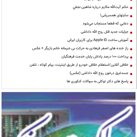
حكم آيت‌الله مكارم درباره شاهين نجفي
سایتهای همسریابی!
دعايي كه قطعا مستجاب مي‌شود
جزئیات جدید قتل روح الله داداشی
آموزش ساخت Apple ID برای کاربران ایرانی
راز خنده های اصغر فرهادی به حرکت بی شرمانه خانم بازیگر + عکس
پرداخت ۱۰۰ درصد پاداش پایان خدمت فرهنگیان
خلافی آنلاین/استعلام خلافی خودرو از طریق اینترنت، پیام کوتاه ، تلفن
جسدغرق درخون روح الله داداشی (عکس)
پاسخ های دکتر توکلی به سوالات کنکوری ها