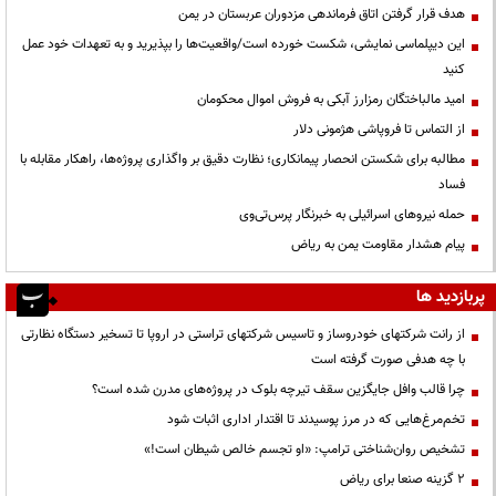
هدف قرار گرفتن اتاق‌ فرماندهی مزدوران عربستان در یمن
این دیپلماسی نمایشی، شکست خورده است/واقعیت‌ها را بپذیرید و به تعهدات خود عمل
کنید
امید مالباختگان رمزارز آبکی به فروش اموال محکومان
از التماس تا فروپاشی هژمونی دلار
مطالبه برای شکستن انحصار پیمانکاری؛ نظارت دقیق بر واگذاری پروژه‌ها، راهکار مقابله با
فساد
حمله نیروهای اسرائیلی به خبرنگار پرس‌تی‌وی
پیام هشدار مقاومت یمن به ریاض
پربازدید ها
از رانت‌ شرکتهای خودروساز و تاسیس شرکتهای تراستی در اروپا تا تسخیر دستگاه نظارتی
با چه هدفی صورت گرفته است
چرا قالب وافل جایگزین سقف تیرچه بلوک در پروژه‌های مدرن شده است؟
تخم‌مرغ‌هایی که در مرز پوسیدند تا اقتدار اداری اثبات شود
تشخیص روان‌شناختی ترامپ: «او تجسم خالص شیطان است!»
۲ گزینه صنعا برای ریاض