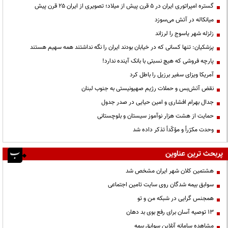
گستره امپراتوری ایران در ۵ قرن پیش از میلاد؛ تصویری از ایران ۲۵ قرن پیش
میانکاله در آتش می‌سوزد
زلزله شهر یاسوج را لرزاند
پزشکیان: تنها کسانی که در خیابان بودند ایران را نگه نداشتند همه سهیم هستند
پارچه فروشی که هیچ نسبتی با بانک آینده ندارد!
آمریکا ویزای سفیر برزیل را باطل کرد
نقض آتش‌بس و حملات رژیم صهیونیستی به جنوب لبنان
جدال بهرام افشاری و امین حیایی در صدر جدول
حمایت از هشت هزار نوآموز سیستان و بلوچستانی
وحدت مکرّراً و مؤکّداً تذکر داده شد
پربحث ترین عناوین
هشتمین کلان شهر ایران مشخص شد
سوابق بیمه شدگان روی سایت تامین اجتماعی
همجنس گرایی در شبکه من و تو
13 توصیه آسان برای رفع بوی بد دهان
مشاهده سامانه آنلاين سوابق بیمه