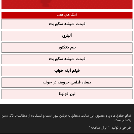
لینک های مفید
قیمت شیشه سکوریت
آلپاری
بیم دتکتور
قیمت شیشه سکوریت
فیلم آپنه خواب
درمان قطعی خروپف در خواب
لیزر فوتونا
تمام حقوق مادی و معنوی این سایت متعلق به بولتن نیوز است و استفاده از مطالب با ذکر منبع
بلامانع است.
طراحی و تولید: "
ایران سامانه
"