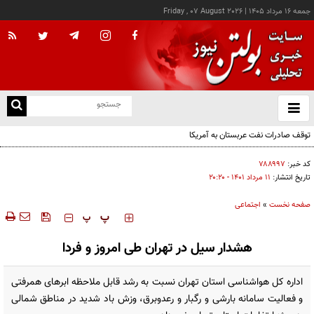
جمعه ۱۶ مرداد ۱۴۰۵
|
Friday , 07 August 2026
از
و
ته
توقف صادرات نفت عربستان به آمریکا
ن
نو
کد خبر:
۷۸۸۹۹۷
تاریخ انتشار:
۱۱ مرداد ۱۴۰۱ - ۲۰:۲۰
صفحه نخست
»
اجتماعی
‍‍‍ پ
پ
هشدار سیل در تهران طی امروز و فردا
اداره کل هواشناسی استان تهران نسبت به رشد قابل ملاحظه ابرهای همرفتی
و فعالیت سامانه بارشی و رگبار و رعدوبرق، وزش باد شدید در مناطق شمالی