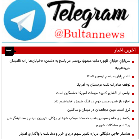
آخرین اخبار
سربازانِ خیابانِ ظهور؛ ملتِ مبعوثِ رودسر در پاسخ به دشمن: «خیابان‌ها را به ناامیدان
نمی‌دهیم»
اعلام پایان مراسم اربعین ۱۴۰۵
توقف صادرات نفت عربستان به آمریکا
ترامپ از افشای کمبود مهمات آمریکا خشمگین است
اجازه باز شدن مسیر دوم در تنگه هرمز را نخواهیم داد
فرق است میان مجاهدان در میدان و ساکتین
یکصد و پنجاه و سومین شب خدمت؛ موکب شهدای رزکان، تریبون مردم و مطالبه‌گر حل
ریشه‌ای مشکلات شهری
هشدار حاجی دلیگانی درباره تغییر سهم دریای خزر و مخالفت با واگذاری امتیاز