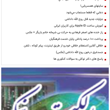
سایتهای همسریابی!
دعايي كه قطعا مستجاب مي‌شود
جزئیات جدید قتل روح الله داداشی
آموزش ساخت Apple ID برای کاربران ایرانی
راز خنده های اصغر فرهادی به حرکت بی شرمانه خانم بازیگر + عکس
پرداخت ۱۰۰ درصد پاداش پایان خدمت فرهنگیان
خلافی آنلاین/استعلام خلافی خودرو از طریق اینترنت، پیام کوتاه ، تلفن
جسدغرق درخون روح الله داداشی (عکس)
پاسخ های دکتر توکلی به سوالات کنکوری ها