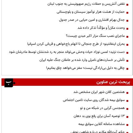
نقض آتش‌بس و حملات رژیم صهیونیستی به جنوب لبنان
حمایت از هشت هزار نوآموز سیستان و بلوچستانی
جدال بهرام افشاری و امین حیایی در صدر جدول
وحدت مکرّراً و مؤکّداً تذکر داده شد
ماجرای نصب سنگ مزار اکبر عبدی چیست؟
بحران اینفانتینو؛ از طرح جنجالی تا اتهام باج‌خواهی و قربانی کردن اسپانیا
دست نزنید؛ لمس نوزاد حیات وحش می‌تواند منجر به رد شدنشان توسط مادرشان شود
تأملی بر خسارت‌های نامرئی وارد شده بر عاملان جنگ علیه ایران
چاقی به دلیل بی‌ارادگی نیست؛ مغز می‌خواهد چاق بمانیم!
پربحث ترین عناوین
هشتمین کلان شهر ایران مشخص شد
سوابق بیمه شدگان روی سایت تامین اجتماعی
همجنس گرایی در شبکه من و تو
13 توصیه آسان برای رفع بوی بد دهان
مشاهده سامانه آنلاين سوابق بیمه
حكم آيت‌الله مكارم درباره شاهين نجفي