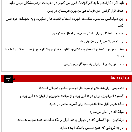
باید افراد کارآمدتر را به کار گرفت/ کاری می کنیم در معیشت مردم مشکلی پیش نیاید
هدف قرار گرفتن اتاق‌ فرماندهی مزدوران عربستان در یمن
این دیپلماسی نمایشی، شکست خورده است/واقعیت‌ها را بپذیرید و به تعهدات خود عمل
کنید
امید مالباختگان رمزارز آبکی به فروش اموال محکومان
از التماس تا فروپاشی هژمونی دلار
مطالبه برای شکستن انحصار پیمانکاری؛ نظارت دقیق بر واگذاری پروژه‌ها، راهکار مقابله با
فساد
حمله نیروهای اسرائیلی به خبرنگار پرس‌تی‌وی
پربازدید ها
تشخیص روان‌شناختی ترامپ: «او تجسم خالص شیطان است!»
گستره امپراتوری ایران در ۵ قرن پیش از میلاد؛ تصویری از ایران ۲۵ قرن پیش
تنگه هرمز قابل معامله نیست برای آمریکا معبر باز نکنید
میانکاله در آتش می‌سوزد
پزشکیان: تنها کسانی که در خیابان بودند ایران را نگه نداشتند همه سهیم هستند
پارچه فروشی که هیچ نسبتی با بانک آینده ندارد!