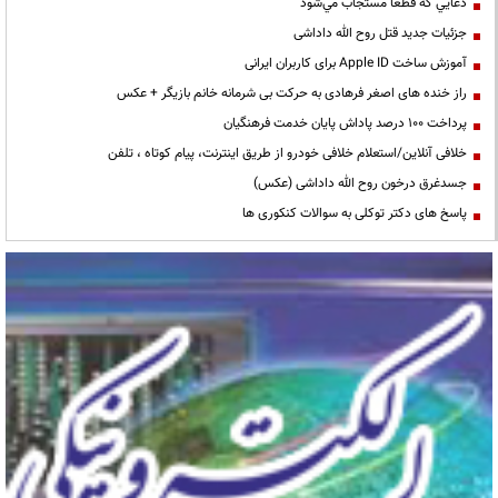
دعايي كه قطعا مستجاب مي‌شود
جزئیات جدید قتل روح الله داداشی
آموزش ساخت Apple ID برای کاربران ایرانی
راز خنده های اصغر فرهادی به حرکت بی شرمانه خانم بازیگر + عکس
پرداخت ۱۰۰ درصد پاداش پایان خدمت فرهنگیان
خلافی آنلاین/استعلام خلافی خودرو از طریق اینترنت، پیام کوتاه ، تلفن
جسدغرق درخون روح الله داداشی (عکس)
پاسخ های دکتر توکلی به سوالات کنکوری ها