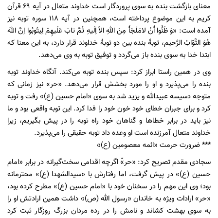
معنای بازگشت بنده به سوی پروردگار است خداوند متعال در آیه ۶۹ قرآن
کریم به این موضوع پرداخته است، همچنین در آیه ۱۱۸ سوره توبه نیز
آمده است: «وَ ظَنُّوا أَنْ لامَلْجَأَ مِنَ اللهِ الاّ اِلَیهِ ثُمَّ تابَ عَلَیهِمْ لِیتُوبُوا اِنَّ اللهَ
هُوَ التَّوّابُ الرَّحیم، توبۀ بنده بین دو توبۀ خداوند قرار دارد، به این معنا که
ابتدا خدا به سوی بنده باز می‌گردد و توفیق توبه به وی می‌دهد.
وی در همین راستا ابراز کرد: سپس بنده توبه می‌کند. آنگاه خداوند توبه
بنده را می‌پذیرد و او را مورد بخشش قرار می‌دهد. «حر» نیز زمانی که
متوجه دسیسه عبیدالله و یزید شد به سوی «امام حسین (ع)» رفت و توبه
کرد و برای جبران خطای خود خون خود را فدا کرد. این توبه واقعی بود و ما
نیز باید در برابر خطا‌ها و گناهان خود راه توبه را در پیش بگیریم، زیرا
خداوند متعال آمرزنده است او وعده داد توبه حقیقی را می‌پذیرد.
*** ضرورت حرمت «ائمه معصومین (ع)»
سجادی مقدم تصریح کرد: «حر»ّ اگرچه اقدامی سخت‌گیرانه در برابر «امام
حسین (ع)» در پیش گرفت، اما رفتارش با «سیدالشهدا (ع)» محترمانه
بود؛ وی این مهم را در سخنان خود با «امام حسین (ع)» مطرح کرده بود،
«حر» ارادات ویژه به خاندان «رسول الله (ص)» داشت همین ارادتش او را
به سوی بهشت کشاند و نامش را در رده مردان بزرگ روزگار ثبت کرد