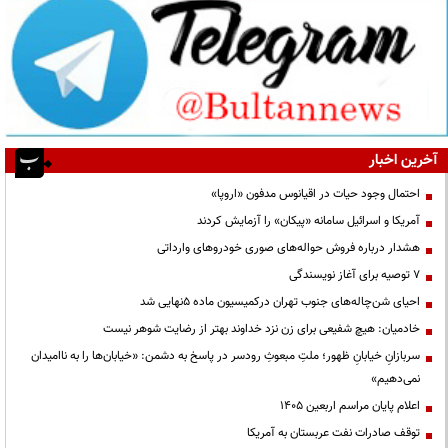
آخرین اخبار
احتمال وجود حیات در اقیانوس مدفون «اروپا»
آمریکا و اسرائیل سامانه «پیکان» را آزمایش کردند
هشدار درباره فروش حواله‌های صوری خودروهای وارداتی
۷ توصیه برای آغاز نویسندگی
احیای شن‌چاله‌های جنوب تهران درکمیسیون ماده ۵نهایی شد
خادمیان: هیچ شفیعی برای زن نزد خداوند بهتر از رضایت شوهر نیست
سربازانِ خیابانِ ظهور؛ ملتِ مبعوثِ رودسر در پاسخ به دشمن: «خیابان‌ها را به ناامیدان
نمی‌دهیم»
اعلام پایان مراسم اربعین ۱۴۰۵
توقف صادرات نفت عربستان به آمریکا