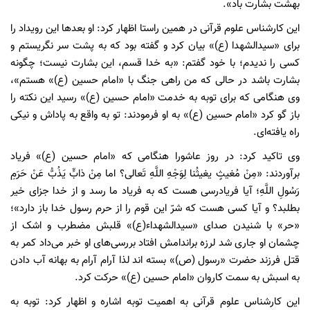
بهشت بشارت باد».
این کارشناس علوم قرآنی در همین راستا اظهار کرد: او بعد‌ها این رویداد را
برای «سیدالشهدا (ع)» بیان کرد و گفته بود که به پشت سر نگریستم و
کسی را ندیدم؛ با خود گفتم: «به خدا قسم، این بشارت نیست؛ چگونه
بشارت باشد در حالی که من راهی جنگ با «امام حسین (ع)» هستم»،
وی هنگامی که برای توبه به خدمت «امام حسین (ع)» رسید این نکته را
باز گو کرد «امام حسین (ع)» به او فرمودند: تو به واقع به پاداش و نیکی
راه یافته‌ای.
وی تاکید کرد: در روز عاشورا هنگامی که «امام حسین (ع)» فریاد
برآوردند: «مِنْ مُغیثٍ یغیثُنا لِوَجْهِ اللَّهِ تَعالى؟ اما مِنْ ذابٍّ یَذُبُّ عَنْ حَرَمِ
رَسُولِ اللَّهِ؛ آیا فریادرسی هست که به فریاد ما رسد و از خدا جزای خیر
بطلبد؟ و آیا کسی هست که شرّ این قوم را از حرم رسول خدا باز دارد»؛
«حر» با شنیدن صدای «سیدالشهداء(ع)» قلبش مضطرب و اشک از
چشمان او جاری شد لرزه براندامش افتاد بررسی‌های او خبر می‌داد کمر به
قتل فرزند حضرت «رسول (ص)» بسته اند لذا آرام آرام به بهانه آب دادن
به اسبش به سمت کاروان «امام حسین (ع)» حرکت کرد.
این کارشناس علوم قرآنی به اهمیت توبه اشاره و اظهار کرد: توبه به