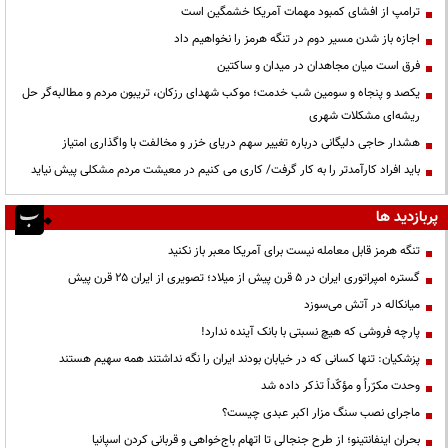
ترامپ از افشای کمبود مهمات آمریکا خشمگین است
اجازه باز شدن مسیر دوم در تنگه هرمز را نخواهیم داد
فرق است میان مجاهدان در میدان و ساکتین
یکصد و پنجاه و سومین شب خدمت؛ موکب شهدای رزکان، تریبون مردم و مطالبه‌گر حل
ریشه‌ای مشکلات شهری
هشدار حاجی دلیگانی درباره تغییر سهم دریای خزر و مخالفت با واگذاری امتیاز
باید افراد کارآمدتر را به کار گرفت/ کاری می کنیم در معیشت مردم مشکلی پیش نیاید
پربازدید ها
تنگه هرمز قابل معامله نیست برای آمریکا معبر باز نکنید
گستره امپراتوری ایران در ۵ قرن پیش از میلاد؛ تصویری از ایران ۲۵ قرن پیش
میانکاله در آتش می‌سوزد
پارچه فروشی که هیچ نسبتی با بانک آینده ندارد!
پزشکیان: تنها کسانی که در خیابان بودند ایران را نگه نداشتند همه سهیم هستند
وحدت مکرّراً و مؤکّداً تذکر داده شد
ماجرای نصب سنگ مزار اکبر عبدی چیست؟
بحران اینفانتینو؛ از طرح جنجالی تا اتهام باج‌خواهی و قربانی کردن اسپانیا