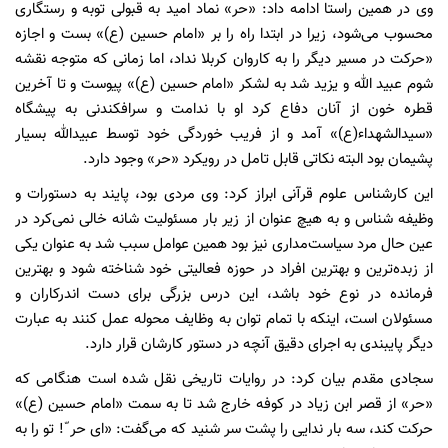
وی در همین راستا ادامه داد: «حر» نماد امید به قبولی توبه و رستگاری
محسوب می‌شود، زیرا در ابتدا راه را بر «امام حسین (ع)» بست و اجازه
«حرکت در مسیر دیگر را به کاروان کربلا نداد، اما زمانی که متوجه نقشه
شوم عبید الله و یزید شد به لشکر «امام حسین (ع)» پیوست و تا آخرین
قطره خون از آنان دفاع کرد او با ندامت و سرافکندنی به پیشگاه
«سیدالشهداء(ع)» آمد و از فریب خوردگی خود توسط عبیدالله بسیار
پشیمان بود البته نکاتی قابل تامل در رویکرد «حر» وجود دارد.
این کارشناس علوم قرآنی ابراز کرد: وی مردی بود، پایند به دستورات و
وظیفه شناس و به هیچ عنوان از زیر بار مسئولیت شانه خالی نمی‌کرد در
عین حال مرد سیاست‌مداری نیز بود همین عوامل سبب شد به عنوان یکی
از زبده‌ترین و بهترین افراد در حوزه فعالیتی خود شناخته شود و بهترین
فرمانده در نوع خود باشد، این درس بزرگی برای دست اندرکاران و
مسئولان است، اینکه با تمام توان به وظایف محوله عمل کنند به عبارت
دیگر پایبندی به اجرای دقیق آنچه در دستور کارشان قرار دارد.
سجادی مقدم بیان کرد: در روایات تاریخی نقل شده است هنگامی که
«حر» از قصر ابن زیاد در کوفه خارج شد تا به سمت «امام حسین (ع)»
حرکت کند، سه بار ندایی را پشت سر شنید که می‌گفت: «ای حر ّ! تو را به