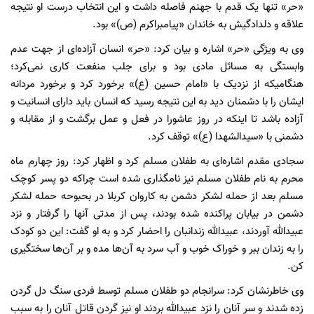
«حر» تنها یک قدم با جهنم فاصله داشت و این انتخاب درست او نتیجه
علاقه و دلدادگیش به خاندان «پیامبراکرم (ص)» بود.
وی به ویژگی «حر» اشاره و بیان کرد: «حر» انسان آزاده‌ای از جهت عدم
وابستگی به مسائل مادی بود و برای جلب منفعت کاری نمی‌کرد؛
هنگامیکه از نزدیک با «امام حسین (ع)» برخورد کرد و برخورد مردانه
ایشان را با دشمنان دید به این نتیجه رسید که انسان باید دارای انسانیت و
آزاده باشد تا اینکه در روز عاشورا در فعل و عمل برگشت و از مقابله و
دشمنی با «سیدالشهدا (ع)» توقف کرد.
سجادی مقدم اشاره‌ای به طفلان مسلم کرد و اظهار کرد: روز چهارم ماه
محرم به نام طفلان مسلم نیز نامگذاری شده است چراکه دو پسر کوچک
مسلم بعد از حمله لشکر دشمن به کاروان کربلا در بحبوحه حمله لشکر
دشمن در بیابان پراکنده شده بودند، پس از مدتی آنها را گرفتار و نزد
عبیدالله آوردند، عبیدالله زندانبان را احضار کرد و به او گفت: این دو کودک
را به زندان ببر و خوراک خوب و آب سرد به آن‌ها مده و بر آن‌ها سخت‏گیرى
کن.
وی خاطرنشان کرد: سرانجام دو طفلان مسلم توسط فردی سنگ دل گردن
زده شدند و سر آنان را نزد عبیدالله بردند او نیز گردن قاتل آنان را به سبب