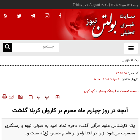
جمعه ۱۶ مرداد ۱۴۰۵
|
Friday , 07 August 2026
از
و
ته
یک اتفاق عجیب در «لوور»
ن
نو
کد خبر:
۷۸۸۹۲۸
تاریخ انتشار:
۱۱ مرداد ۱۴۰۱ - ۱۰:۱۰
صفحه نخست
»
فرهنگ و هنر
»
گوناگون
‍‍‍ پ
پ
آنچه در روز چهارم ماه محرم بر کاروان کربلا گذشت
یک کارشناس علوم قرآنی گفت: «حر» نماد امید به قبولی توبه و رستگاری
محسوب می‌شود، زیرا در ابتدا راه را بر «امام حسین (ع)» بست و...