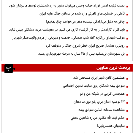
دست نزنید؛ لمس نوزاد حیات وحش می‌تواند منجر به رد شدنشان توسط مادرشان شود
تأملی بر خسارت‌های نامرئی وارد شده بر عاملان جنگ علیه ایران
چاقی به دلیل بی‌ارادگی نیست؛ مغز می‌خواهد چاق بمانیم!
باید افراد کارآمدتر را به کار گرفت/ کاری می کنیم در معیشت مردم مشکلی پیش نیاید
موکب شهدای رزکان؛ ۱۵۲ شب همدلی، خدمت و میزبانی از مردم ولایت‌مدار شهریار
رویترز: هشدار صریح ایران خطر شروع جنگ را متوقف کرد
پل شهرستان پل‌سفید پس از ۲۵ سال به مرحله بهره‌برداری رسید
پربحث ترین عناوین
هشتمین کلان شهر ایران مشخص شد
سوابق بیمه شدگان روی سایت تامین اجتماعی
همجنس گرایی در شبکه من و تو
13 توصیه آسان برای رفع بوی بد دهان
مشاهده سامانه آنلاين سوابق بیمه
حكم آيت‌الله مكارم درباره شاهين نجفي
سایتهای همسریابی!