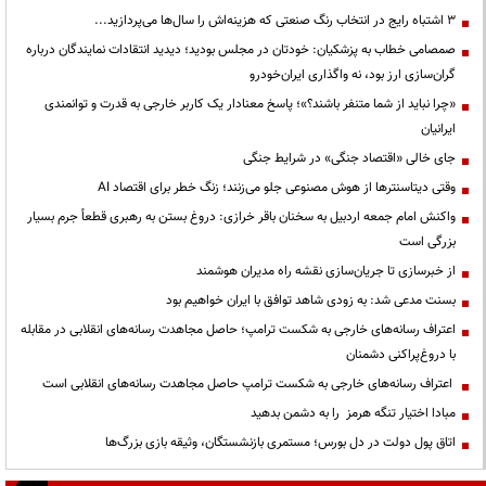
3 اشتباه رایج در انتخاب رنگ صنعتی که هزینه‌اش را سال‌ها می‌پردازید...
صمصامی خطاب به پزشکیان: خودتان در مجلس بودید؛ دیدید انتقادات نمایندگان درباره
گران‌سازی ارز بود، نه واگذاری ایران‌خودرو
«چرا نباید از شما متنفر باشند؟»؛ پاسخ معنادار یک کاربر خارجی به قدرت و توانمندی
ایرانیان
جای خالی «اقتصاد جنگی» در شرایط جنگی
وقتی دیتاسنترها از هوش مصنوعی جلو می‌زنند؛ زنگ خطر برای اقتصاد AI
واکنش امام جمعه اردبیل به سخنان باقر خرازی: دروغ بستن به رهبری قطعاً جرم بسیار
بزرگی است
از خبرسازی تا جریان‌سازی نقشه راه مدیران هوشمند
بسنت مدعی شد: به زودی شاهد توافق با ایران خواهیم بود
اعتراف رسانه‌های خارجی به شکست ترامپ؛ حاصل مجاهدت رسانه‌های انقلابی در مقابله
با دروغ‌پراکنی دشمنان
اعتراف رسانه‌های خارجی به شکست ترامپ حاصل مجاهدت رسانه‌های انقلابی است
مبادا اختیار تنگه هرمز را به دشمن بدهید
اتاق پول دولت در دل بورس؛ مستمری بازنشستگان، وثیقه بازی بزرگ‌ها