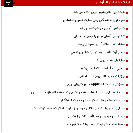
پربحث ترین عناوین
هشتمین کلان شهر ایران مشخص شد
سوابق بیمه شدگان روی سایت تامین اجتماعی
همجنس گرایی در شبکه من و تو
13 توصیه آسان برای رفع بوی بد دهان
مشاهده سامانه آنلاين سوابق بیمه
حكم آيت‌الله مكارم درباره شاهين نجفي
سایتهای همسریابی!
دعايي كه قطعا مستجاب مي‌شود
جزئیات جدید قتل روح الله داداشی
آموزش ساخت Apple ID برای کاربران ایرانی
راز خنده های اصغر فرهادی به حرکت بی شرمانه خانم بازیگر + عکس
پرداخت ۱۰۰ درصد پاداش پایان خدمت فرهنگیان
خلافی آنلاین/استعلام خلافی خودرو از طریق اینترنت، پیام کوتاه ، تلفن
جسدغرق درخون روح الله داداشی (عکس)
پاسخ های دکتر توکلی به سوالات کنکوری ها