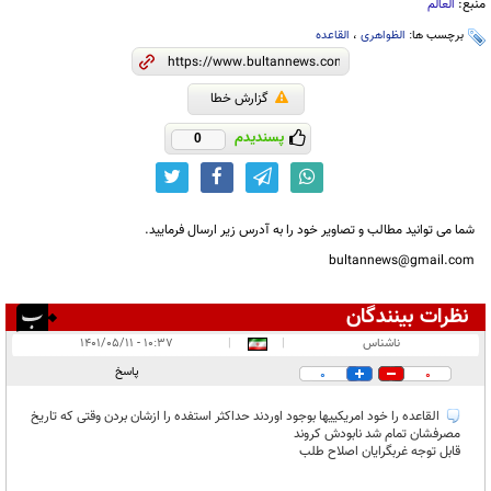
منبع:
العالم
برچسب ها:
الظواهری
،
القاعده
گزارش خطا
پسندیدم
0
شما می توانید مطالب و تصاویر خود را به آدرس زیر ارسال فرمایید.
bultannews@gmail.com
نظرات بینندگان
انتشار یافته:
۱
ناشناس
|
|
۱۰:۳۷ - ۱۴۰۱/۰۵/۱۱
در انتظار بررسی:
پاسخ
0
0
غیر قابل انتشار:
۱
القاعده را خود امریکییها بوجود اوردند حداکثر استفده را ازشان بردن وقتی که تاریخ
مصرفشان تمام شد نابودش کروند
قابل توجه غربگرایان اصلاح طلب