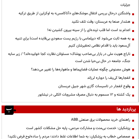
جزئیات
واشنگتن درحال بررسی انتقال موشک‌های «آتاکامس» به اوکراین از طریق ترکیه
هشدار صنعا به عربستان: وقت تلف نکنید
اعدام بد است اما قلب تپنده‌ای را از سینه بیرون کشیدن نه!
به همه ثابت می‌شود که دیپلماسی با رژیم پست سعودی بی‌فایده است| برای تنبیه
آل‌سعود باید با اقدام نظامی تحقیرشان کنیم
تاراج هویت ملی در بازار بی‌صاحب پوشاک؛ مسئولان نظارت کجا خوابیده‌اند؟ / زیر سایه
جنگ، جامعه در حال بی‌حیا شدن است
هوش مصنوعی چگونه عملیات فضاپیماها و ماهواره‌ها را تغییر می‌دهد؟
انفجارها کی‌یف را دوباره لرزاند
وقوع انفجار در تاسیسات گازی شهر جبیل عربستان
یک کشته و ۱۲ مسموم به دنبال مصرف مشروبات الکلی در نیشابور
پربازدید ها
راهنمای خرید محصولات برق صنعتی ABB
پزشکیان: خدمت بی‌منت و مشارکت مردمی، پایه حل مشکلات کشور است
صمصامی خطاب به پزشکیان: به شما اطلاعات غلط دادند؛ مردم را ساده‌لوح فرض نکنید!