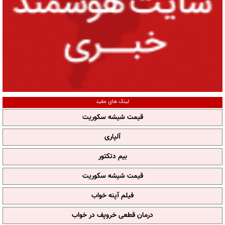
لینک های مفید
قیمت شیشه سکوریت
آلپاری
بیم دتکتور
قیمت شیشه سکوریت
فیلم آپنه خواب
درمان قطعی خروپف در خواب