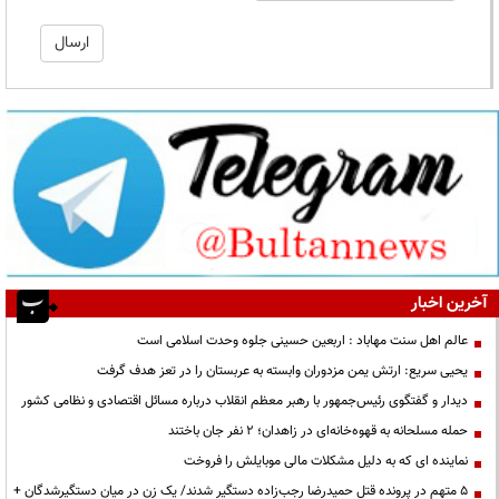
آخرین اخبار
عالم اهل سنت مهاباد : اربعین حسینی جلوه وحدت اسلامی است
یحیی سریع: ارتش یمن مزدوران وابسته به عربستان را در تعز هدف گرفت
دیدار و گفتگوی رئیس‌جمهور با رهبر معظم انقلاب درباره مسائل اقتصادی و نظامی کشور
حمله مسلحانه به قهوه‌خانه‌ای در زاهدان؛ ۲ نفر جان باختند
نماینده ای که به دلیل مشکلات مالی موبایلش را فروخت
۵ متهم در پرونده قتل حمیدرضا رجب‌زاده دستگیر شدند/ یک زن در میان دستگیرشدگان +