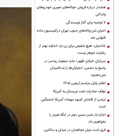
هشدار درباره فروش حواله‌های صوری خودروهای
وارداتی
۷ توصیه برای آغاز نویسندگی
احیای شن‌چاله‌های جنوب تهران درکمیسیون ماده
۵نهایی شد
خادمیان: هیچ شفیعی برای زن نزد خداوند بهتر از
رضایت شوهر نیست
سربازانِ خیابانِ ظهور؛ ملتِ مبعوثِ رودسر در
پاسخ به دشمن: «خیابان‌ها را به ناامیدان
نمی‌دهیم»
اعلام پایان مراسم اربعین ۱۴۰۵
توقف صادرات نفت عربستان به آمریکا
ترامپ از افشای کمبود مهمات آمریکا خشمگین
است
اجازه باز شدن مسیر دوم در تنگه هرمز را
نخواهیم داد
فرق است میان مجاهدان در میدان و ساکتین