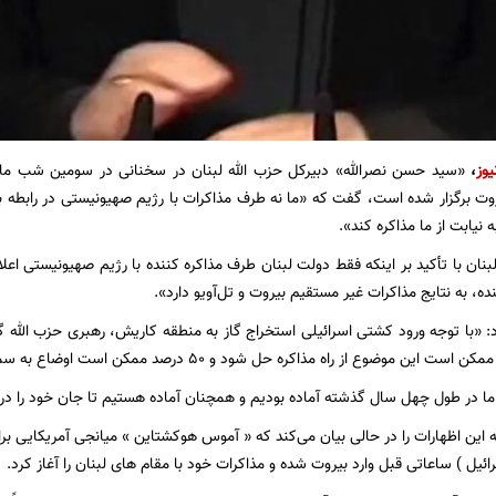
یوز
،
«سید حسن نصرالله» دبیرکل حزب الله لبنان در سخنانی در سومین شب ماه 
ت برگزار شده است، گفت که «ما نه طرف مذاکرات با رژیم صهیونیستی در رابطه ب
نیابت از ما مذاکره کند».
بنان با تأکید بر اینکه فقط دولت لبنان طرف مذاکره کننده با رژیم صهیونیستی اعلا
ه، به نتایج مذاکرات غیر مستقیم بیروت و تل‌آویو دارد».
د: «با توجه ورود کشتی اسرائیلی استخراج گاز به منطقه کاریش، رهبری حزب الله گز
ا در طول چهل سال گذشته آماده بودیم و همچنان آماده هستیم تا جان خود را در ر
این اظهارات را در حالی بیان می‌کند که « آموس هوکشتاین » میانجی آمریکایی برا
ئیل ) ساعاتی قبل وارد بیروت شده و مذاکرات خود با مقام های لبنان را آغاز کرد.