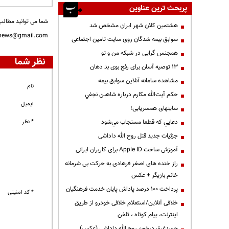
پربحث ترین عناوین
شما می توانید مطالب 
هشتمین کلان شهر ایران مشخص شد
nnews@gmail.com
سوابق بیمه شدگان روی سایت تامین اجتماعی
همجنس گرایی در شبکه من و تو
نظر شما
13 توصیه آسان برای رفع بوی بد دهان
مشاهده سامانه آنلاين سوابق بیمه
نام
حكم آيت‌الله مكارم درباره شاهين نجفي
ایمیل
سایتهای همسریابی!
* نظر
دعايي كه قطعا مستجاب مي‌شود
جزئیات جدید قتل روح الله داداشی
آموزش ساخت Apple ID برای کاربران ایرانی
راز خنده های اصغر فرهادی به حرکت بی شرمانه
خانم بازیگر + عکس
پرداخت ۱۰۰ درصد پاداش پایان خدمت فرهنگیان
* کد امنیتی
خلافی آنلاین/استعلام خلافی خودرو از طریق
اینترنت، پیام کوتاه ، تلفن
جسدغرق درخون روح الله داداشی (عکس)