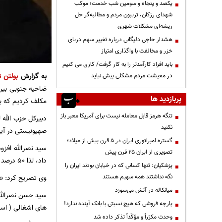
یکصد و پنجاه و سومین شب خدمت؛ موکب
شهدای رزکان، تریبون مردم و مطالبه‌گر حل
ریشه‌ای مشکلات شهری
هشدار حاجی دلیگانی درباره تغییر سهم دریای
خزر و مخالفت با واگذاری امتیاز
باید افراد کارآمدتر را به کار گرفت/ کاری می کنیم
به گزارش
بولتن ن
در معیشت مردم مشکلی پیش نیاید
ضاحیه جنوبی بیرو
پربازدید ها
مکلف کردیم که به 
تنگه هرمز قابل معامله نیست برای آمریکا معبر باز
دبیرکل حزب الله ل
نکنید
صهیونیستی در آیند
گستره امپراتوری ایران در ۵ قرن پیش از میلاد؛
سید نصرالله افزو
تصویری از ایران ۲۵ قرن پیش
داد، لذا 50 درصد ممکن است این موضوع از راه مذاکره حل شود و 50 درصد ممکن است اوضاع به سمت جنگ پیش برود».
پزشکیان: تنها کسانی که در خیابان بودند ایران را
وی تصریح کرد: «م
نگه نداشتند همه سهیم هستند
میانکاله در آتش می‌سوزد
سید حسن نصرالله 
پارچه فروشی که هیچ نسبتی با بانک آینده ندارد!
های اشغالی ( اسرا
وحدت مکرّراً و مؤکّداً تذکر داده شد