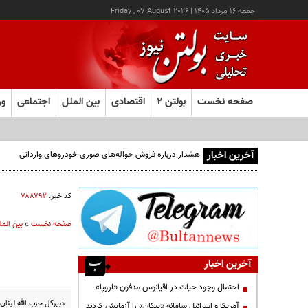
جمعه ۱۶ مرداد ۱۴۰۵
|
Friday , 07 August 2026
صفحه نخست
بولتن ۲
اقتصادی
بین الملل
اجتماعی
ور
آخرین اخبار
هشدار درباره فروش حواله‌های صوری خودروهای وارداتی
کد خبر:
۷۸۸۷۹۲
صفحه نخست
»
بین المل
آخرین اخبار
احتمال وجود حیات در اقیانوس مدفون «اروپا»
دبیرکل حزب الله لبنان 
آمریکا و اسرائیل سامانه «پیکان» را آزمایش کردند