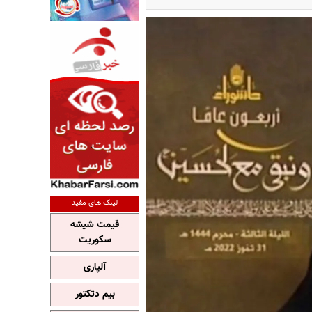
لینک های مفید
قیمت شیشه
سکوریت
آلپاری
بیم دتکتور