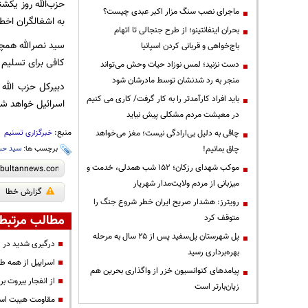
حزب‌الله روز یکش
ماجرای نصب سنگ مزار اکبر عبدی چیست؟
به اشغالگران اخط
بحران اینفانتینو؛ از طرح جنجالی تا اتهام
سید نصرالله همچن
باج‌خواهی و قربانی کردن اسپانیا
کافی برای تسلیم ک
دست نزنید؛ لمس نوزاد حیات وحش می‌تواند
منجر به رد شدنشان توسط مادرشان شود
دبیرکل حزب الله 
باید افراد کارآمدتر را به کار گرفت/ کاری می کنیم
اسرائیل خواهد شد
در معیشت مردم مشکلی پیش نیاید
منبع:
خبرگزاری تسنیم
چاقی به دلیل بی‌ارادگی نیست؛ مغز می‌خواهد
برچسب ها:
سید حس
چاق بمانیم!
موکب شهدای رزکان؛ ۱۵۲ شب همدلی، خدمت و
میزبانی از مردم ولایت‌مدار شهریار
گزارش خطا
رویترز: هشدار صریح ایران خطر شروع جنگ را
مطالب مرتبط
متوقف کرد
پل شهرستان پل‌سفید پس از ۲۵ سال به مرحله
درگیری شدید در 
بهره‌برداری رسید
اسراییل از همه 
پیامدهای کنوانسیون خزر از واگذاری بحرین هم
از انفجار بیروت ب
زیان‌بارتر است
مقاومت هیبت اسر