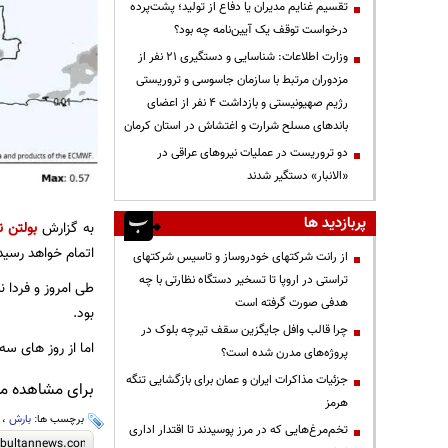
تقسیم غنایم مدیران یا دفاع از تولید؛ پشت‌پرده
درخواست توقف یک آیین‌نامه چه بود؟
وزارت اطلاعات: شناسایی و دستگیری ۲۱ نفر از
مزدوران مرتبط با سازمان جاسوسی و تروریستی
رژیم صهیونیستی و بازداشت ۴ نفر از اعضای
باندهای مسلح شرارت و اغتشاش در استان کرمان
دو تروریست در عملیات نیروهای عراقی در
«الانبار» دستگیر شدند
پربازدید ها
به گزارش
بولتن ن
اتمام خواهد رسید
از رانت‌ شرکتهای خودروساز و تاسیس شرکتهای
تراستی در اروپا تا تسخیر دستگاه نظارتی با چه
طی امروز و فردا 
هدفی صورت گرفته است
بود.
چرا قالب وافل جایگزین سقف تیرچه بلوک در
اما از روز های س
پروژه‌های مدرن شده است؟
جزئیات مذاکرات ایران و عمان برای بازگشایی تنگه
برای مشاهده مطا
هرمز
برچسب ها:
بارش
،
تخم‌مرغ‌هایی که در مرز پوسیدند تا اقتدار اداری