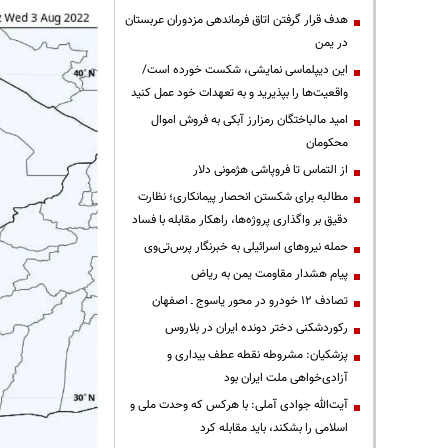
هدف قرار گرفتن اتاق‌ فرماندهی مزدوران عربستان
در یمن
این دیپلماسی نمایشی، شکست خورده است/
واقعیت‌ها را بپذیرید و به تعهدات خود عمل کنید
امید مالباختگان رمزارز آبکی به فروش اموال
محکومان
از التماس تا فروپاشی هژمونی دلار
مطالبه برای شکستن انحصار پیمانکاری؛ نظارت
دقیق بر واگذاری پروژه‌ها، راهکار مقابله با فساد
حمله نیروهای اسرائیلی به خبرنگار پرس‌تی‌وی
پیام هشدار مقاومت یمن به ریاض
تصادف ۱۲ خودرو در محور یاسوج ـ اصفهان
رکوردشکنی دختر دونده ایران در بلاروس
پزشکیان: مشروطه نقطه عطف بیداری و
آزادی‌خواهی ملت ایران بود
آیت‌الله جوادی آملی: با هرکس که وحدت ملی و
اسلامی را بشکند، باید مقابله کرد