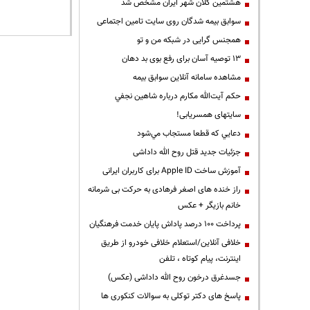
هشتمین کلان شهر ایران مشخص شد
سوابق بیمه شدگان روی سایت تامین اجتماعی
همجنس گرایی در شبکه من و تو
13 توصیه آسان برای رفع بوی بد دهان
مشاهده سامانه آنلاين سوابق بیمه
حكم آيت‌الله مكارم درباره شاهين نجفي
سایتهای همسریابی!
دعايي كه قطعا مستجاب مي‌شود
جزئیات جدید قتل روح الله داداشی
آموزش ساخت Apple ID برای کاربران ایرانی
راز خنده های اصغر فرهادی به حرکت بی شرمانه
خانم بازیگر + عکس
پرداخت ۱۰۰ درصد پاداش پایان خدمت فرهنگیان
خلافی آنلاین/استعلام خلافی خودرو از طریق
اینترنت، پیام کوتاه ، تلفن
جسدغرق درخون روح الله داداشی (عکس)
پاسخ های دکتر توکلی به سوالات کنکوری ها