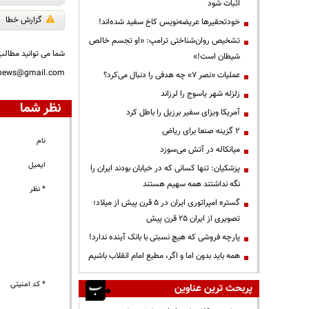
اثبات شود
گزارش خطا
خودتحقیرها عریضه‌نویس کاخ سفید شده‌اند!
تشخیص روان‌شناختی ترامپ: «او تجسم خالص
شما می توانید مطالب 
شیطان است!»
nnews@gmail.com
عملیات «نصر ۷» چه هدفی را دنبال می‌کرد؟
زلزله شهر یاسوج را لرزاند
نظر شما
آمریکا ویزای سفیر برزیل را باطل کرد
۲ گزینه صنعا برای ریاض
نام
میانکاله در آتش می‌سوزد
ایمیل
پزشکیان: تنها کسانی که در خیابان بودند ایران را
نگه نداشتند همه سهیم هستند
* نظر
گستره امپراتوری ایران در ۵ قرن پیش از میلاد؛
تصویری از ایران ۲۵ قرن پیش
پارچه فروشی که هیچ نسبتی با بانک آینده ندارد!
همه باید بدون اما و اگر، مطیع امام انقلاب باشیم
* کد امنیتی
پربحث ترین عناوین