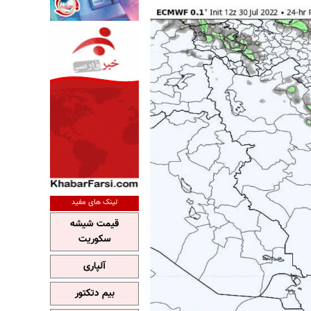
لینک های مفید
قیمت شیشه
سکوریت
آلپاری
بیم دتکتور