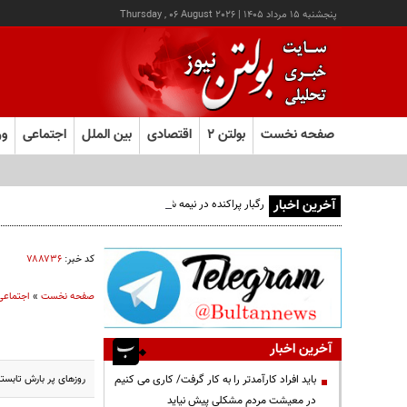
پنجشنبه ۱۵ مرداد ۱۴۰۵
|
Thursday , 06 August 2026
صفحه نخست
بولتن ۲
اقتصادی
بین الملل
اجتماعی
ور
آخرین اخبار
رگبار پراکنده در نیمه شمالی استان تهران تا شنبه
کد خبر:
۷۸۸۷۳۶
صفحه نخست
»
اجتماعی
آخرین اخبار
روزهای پر بارش تابستا
باید افراد کارآمدتر را به کار گرفت/ کاری می کنیم
در معیشت مردم مشکلی پیش نیاید