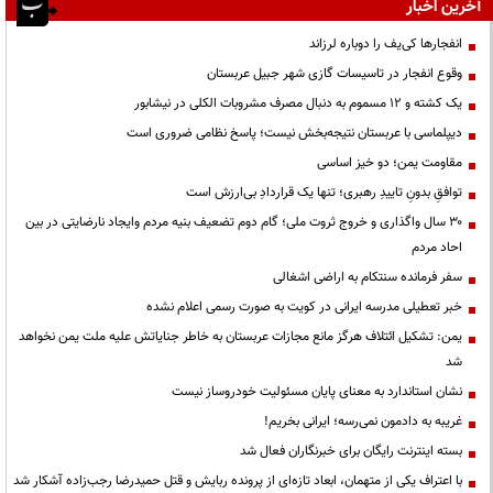
آخرین اخبار
انفجارها کی‌یف را دوباره لرزاند
وقوع انفجار در تاسیسات گازی شهر جبیل عربستان
یک کشته و ۱۲ مسموم به دنبال مصرف مشروبات الکلی در نیشابور
دیپلماسی با عربستان نتیجه‌بخش نیست؛ پاسخ نظامی ضروری است
مقاومت یمن؛ دو خیز اساسی
توافقِ بدونِ تاییدِ رهبری؛ تنها یک قراردادِ بی‌ارزش است
۳۰ سال واگذاری و خروج ثروت ملی؛ گام دوم تضعیف بنیه مردم وایجاد نارضایتی در بین
احاد مردم
سفر فرمانده سنتکام به اراضی اشغالی
خبر تعطیلی مدرسه ایرانی در کویت به صورت رسمی اعلام نشده
یمن: تشکیل ائتلاف هرگز مانع مجازات عربستان به خاطر جنایاتش علیه ملت یمن نخواهد
شد
نشان استاندارد به معنای پایان مسئولیت خودروساز نیست
غریبه به دادمون نمی‌رسه؛ ایرانی بخریم!
بسته اینترنت رایگان برای خبرنگاران فعال شد
با اعتراف یکی از متهمان، ابعاد تازه‌ای از پرونده ربایش و قتل حمیدرضا رجب‌زاده آشکار شد