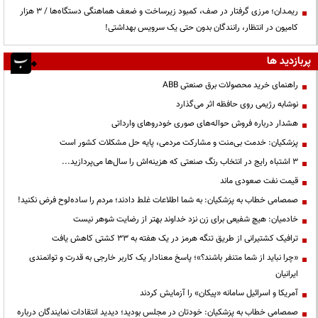
ریمـدان؛ مرزی گرفتار در صف، کمبود زیرساخت و ضعف هماهنگی دستگاه‌ها / ۳ هزار
کامیون در انتظار، رانندگان بدون حتی یک سرویس بهداشتی!
پربازدید ها
راهنمای خرید محصولات برق صنعتی ABB
نوشابه رژیمی روی حافظه اثر می‌گذارد
هشدار درباره فروش حواله‌های صوری خودروهای وارداتی
پزشکیان: خدمت بی‌منت و مشارکت مردمی، پایه حل مشکلات کشور است
3 اشتباه رایج در انتخاب رنگ صنعتی که هزینه‌اش را سال‌ها می‌پردازید...
قیمت نفت صعودی ماند
صمصامی خطاب به پزشکیان: به شما اطلاعات غلط دادند؛ مردم را ساده‌لوح فرض نکنید!
خادمیان: هیچ شفیعی برای زن نزد خداوند بهتر از رضایت شوهر نیست
ترافیک کشتیرانی از طریق تنگه هرمز در یک هفته به ۳۳ کشتی کاهش یافت
«چرا نباید از شما متنفر باشند؟»؛ پاسخ معنادار یک کاربر خارجی به قدرت و توانمندی
ایرانیان
آمریکا و اسرائیل سامانه «پیکان» را آزمایش کردند
صمصامی خطاب به پزشکیان: خودتان در مجلس بودید؛ دیدید انتقادات نمایندگان درباره