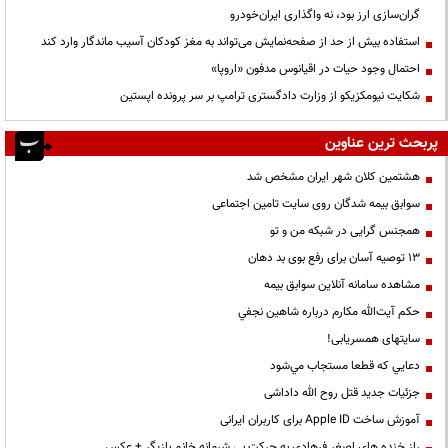
گران‌سازی ارز بود، نه واگذاری ایران‌خودرو
استفاده بیش از حد از صفحه‌نمایش می‌تواند به مغز کودکان آسیب ماندگار وارد کند
احتمال وجود حیات در اقیانوس مدفون «اروپا»
شکایت نیومکزیکو از وزارت دادگستری ترامپ بر سر پرونده اپستین
پربحث ترین عناوین
هشتمین کلان شهر ایران مشخص شد
سوابق بیمه شدگان روی سایت تامین اجتماعی
همجنس گرایی در شبکه من و تو
13 توصیه آسان برای رفع بوی بد دهان
مشاهده سامانه آنلاين سوابق بیمه
حكم آيت‌الله مكارم درباره شاهين نجفي
سایتهای همسریابی!
دعايي كه قطعا مستجاب مي‌شود
جزئیات جدید قتل روح الله داداشی
آموزش ساخت Apple ID برای کاربران ایرانی
راز خنده های اصغر فرهادی به حرکت بی شرمانه خانم بازیگر + عکس