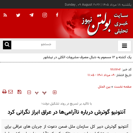
يکشنبه ۱۸ مرداد ۱۴۰۵
|
Sunday , 09 August 2026
از
و
ته
ن
نو
کد خبر:
۷۸۸۷۰۷
تاریخ انتشار:
۰۹ مرداد ۱۴۰۱ - ۱۱:۰۵
صفحه نخست
»
بین الملل
‍‍‍ پ
پ
با تاکید بر تسریع در روند تشکیل دولت؛
آنتونیو گوترش درباره ناآرامی‌ها در عراق ابراز نگرانی کرد
آنتونیو گوترش دبیر کل سازمان ملل ضمن دعوت از جریان های عراقی برای