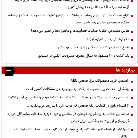
به همه ثابت می‌شود که دیپلماسی با رژیم پست سعودی بی‌فایده است| برای تنبیه
آل‌سعود باید با اقدام نظامی تحقیرشان کنیم
تاراج هویت ملی در بازار بی‌صاحب پوشاک؛ مسئولان نظارت کجا خوابیده‌اند؟ / زیر سایه
جنگ، جامعه در حال بی‌حیا شدن است
هوش مصنوعی چگونه عملیات فضاپیماها و ماهواره‌ها را تغییر می‌دهد؟
انفجارها کی‌یف را دوباره لرزاند
وقوع انفجار در تاسیسات گازی شهر جبیل عربستان
یک کشته و ۱۲ مسموم به دنبال مصرف مشروبات الکلی در نیشابور
پربازدید ها
راهنمای خرید محصولات برق صنعتی ABB
پزشکیان: خدمت بی‌منت و مشارکت مردمی، پایه حل مشکلات کشور است
صمصامی خطاب به پزشکیان: به شما اطلاعات غلط دادند؛ مردم را ساده‌لوح فرض نکنید!
3 اشتباه رایج در انتخاب رنگ صنعتی که هزینه‌اش را سال‌ها می‌پردازید...
صمصامی خطاب به پزشکیان: خودتان در مجلس بودید؛ دیدید انتقادات نمایندگان درباره
گران‌سازی ارز بود، نه واگذاری ایران‌خودرو
«چرا نباید از شما متنفر باشند؟»؛ پاسخ معنادار یک کاربر خارجی به قدرت و توانمندی
ایرانیان