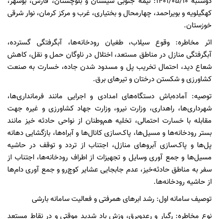
دوشنبه 1401/05/10: نیمه جنوبی سیستان و بلوچستان، فارس، بوشهر،
کهگیلویه و بویراحمد، چهارمحال و بختیاری، غرب و مرکز کرمان، نوار شرقی
خوزستان.
اثر مخاطره: وقوع سیلاب، طغیان رودخانه‌ها، آبگرفتگی گسترده،
آبگرفتگی منازل در مناطق مستعد، اختلال در ناوگان حمل و نقل، کاهش
شعاع دید، احتمال تخریب پل و مسدود شدن جاده، خسارت به صنعت
کشاورزی و شکستن درختان و تیرهای برق.
توصیه: آماده‌باش دستگاه‌های امدادی و اجرایی مانند فرمانداری‌‌ها،
شهرداری‌ها، راهداری، وزارت نیرو، وزارت جهاد کشاورزی و غیره جهت
مقابله با خسارت احتمالی، تخلیه هم‌وطنان از نواحی حادثه خیز مانند
بستر رودخانه‌ها و مسیل‌ها، پاک‌سازی کانال‌ها و آبراه‌ها، بازگشایی دهانه
پل‌ها و پاک‌سازی آبروهای منازل، اجتناب از تردد و توقف در حاشیه
مسیل‌ها و جمع آوری وسایل و تجهیزات از اطراف رودخانه‌ها، اجتناب از
سفر به مناطق حادثه‌خیز، عدم جابجایی عشایر کوچ‌رو و جمع آوری دام‌ها
از حاشیه رودخانه‌ها.
توصیف سامانه اول: رشد ابرهای همرفتی و فعالیت سامانه بارشی
نوع مخاطره: رگبار و رعدوبرق، وزش باد شدید موقتی و در نقاط مستعد