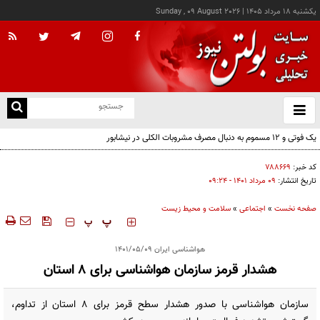
يکشنبه ۱۸ مرداد ۱۴۰۵
|
Sunday , 09 August 2026
از
و
ته
یک فوتی و ۱۲ مسموم به دنبال مصرف مشروبات الکلی در نیشابور
ن
نو
کد خبر:
۷۸۸۶۶۹
تاریخ انتشار:
۰۹ مرداد ۱۴۰۱ - ۰۹:۲۴
صفحه نخست
»
اجتماعی
»
سلامت و محیط زیست
‍‍‍ پ
پ
هواشناسی ایران ۱۴۰۱/۰۵/۰۹
هشدار قرمز سازمان هواشناسی برای ۸ استان
سازمان هواشناسی با صدور هشدار سطح قرمز برای ۸ استان از تداوم،