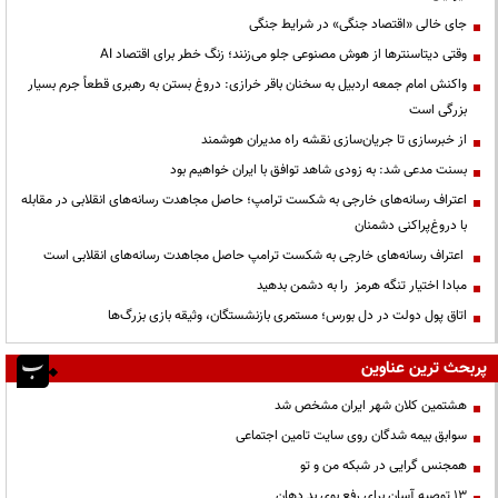
جای خالی «اقتصاد جنگی» در شرایط جنگی
وقتی دیتاسنترها از هوش مصنوعی جلو می‌زنند؛ زنگ خطر برای اقتصاد AI
واکنش امام جمعه اردبیل به سخنان باقر خرازی: دروغ بستن به رهبری قطعاً جرم بسیار
بزرگی است
از خبرسازی تا جریان‌سازی نقشه راه مدیران هوشمند
بسنت مدعی شد: به زودی شاهد توافق با ایران خواهیم بود
اعتراف رسانه‌های خارجی به شکست ترامپ؛ حاصل مجاهدت رسانه‌های انقلابی در مقابله
با دروغ‌پراکنی دشمنان
اعتراف رسانه‌های خارجی به شکست ترامپ حاصل مجاهدت رسانه‌های انقلابی است
مبادا اختیار تنگه هرمز را به دشمن بدهید
اتاق پول دولت در دل بورس؛ مستمری بازنشستگان، وثیقه بازی بزرگ‌ها
پربحث ترین عناوین
هشتمین کلان شهر ایران مشخص شد
سوابق بیمه شدگان روی سایت تامین اجتماعی
همجنس گرایی در شبکه من و تو
13 توصیه آسان برای رفع بوی بد دهان