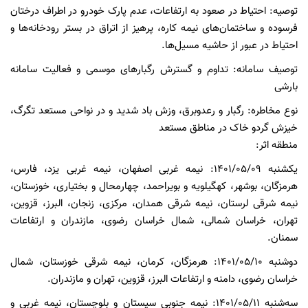
توصیه: احتیاط در صعود به ارتفاعات، عدم پارک خودرو در اطراف درختان
فرسوده و ساختمان‌های نیمه کاره، پرهیز از اتراق در بستر رودخانه‌ها و
احتیاط در عبور از حاشیه مسیل‌ها.
توصیف سامانه: تداوم و گسترش رگبارهای موسمی و فعالیت سامانه
بارشی
نوع مخاطره: رگبار و رعدوبرق، وزش باد شدید و در نواحی مستعد تگرگ،
خیزش گردو خاک در مناطق مستعد
منطقه اثر:
یکشنبه 1401/05/09: نیمه غربی اصفهان، نیمه غربی یزد، فارس،
هرمزگان، بوشهر، کهگیلویه و بویراحمد، چهارمحال و بختیاری، خوزستان،
نیمه شرقی لرستان، نیمه شرقی همدان، مرکزی، زنجان، البرز، قزوین،
تهران، خراسان شمالی، شمال خراسان رضوی، مازندران و ارتفاعات
سمنان.
دوشنبه 1401/05/10: هرمزگان، کرمان، نیمه شرقی خوزستان، شمال
خراسان رضوی، دامنه و ارتفاعات البرز، قزوین، تهران و مازندران.
سه‌شنبه 1401/05/11: نیمه جنوبی سیستان و بلوچستان، نیمه غربی و