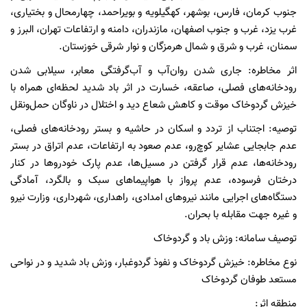
جنوب کرمان، فارس، بوشهر، کهگیلویه و بویراحمد، چهارمحال و بختیاری،
غرب یزد، غرب و جنوب اصفهان، مازندران، دامنه و ارتفاعات تهران، البرز و
سمنان، غرب و شرق و شمال هرمزگان و نوار شرقی خوزستان.
اثر مخاطره: جاری شدن روان‌آب و آب‌گرفتگی معابر، سیلابی شدن
رودخانه‌های فصلی، صاعقه، خسارت در اثر باد شدید لحظه‌ای همراه با
خیزش گردوخاک موقت و کاهش شعاع دید و اختلال در ناوگان حمل‌ونقل
توصیه: اجتناب از تردد و اسکان در حاشیه و بستر رودخانه‌های فصلی،
عدم جابجایی عشایر کوچ‌رو، عدم صعود به ارتفاعات، عدم اتراق در بستر
رودخانه‌ها، عدم قرار گرفتن در مسیل‌ها، عدم پارک خودرو‌ها در کنار
درختان فرسوده، عدم پرواز با هواپیماهای سبک و بالگرد، آمادگی
دستگاه‌های اجرایی مانند نیروهای امدادی، راهداری، شهرداری، وزارت نیرو
و غیره جهت مقابله با بحران.
توصیف سامانه: وزش باد و گردوخاک
نوع مخاطره: خیزش گردوخاک و نفوذ گردوغبار، وزش باد شدید و در نواحی
مستعد طوفان گردوخاک
منطقه اثر: