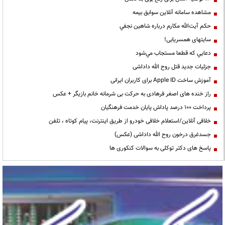
مشاهده سامانه آنلاين سوابق بیمه
حكم آيت‌الله مكارم درباره شاهين نجفي
سایتهای همسریابی!
دعايي كه قطعا مستجاب مي‌شود
جزئیات جدید قتل روح الله داداشی
آموزش ساخت Apple ID برای کاربران ایرانی
راز خنده های اصغر فرهادی به حرکت بی شرمانه خانم بازیگر + عکس
پرداخت ۱۰۰ درصد پاداش پایان خدمت فرهنگیان
خلافی آنلاین/استعلام خلافی خودرو از طریق اینترنت، پیام کوتاه ، تلفن
جسدغرق درخون روح الله داداشی (عکس)
پاسخ های دکتر توکلی به سوالات کنکوری ها