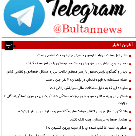
آخرین اخبار
عالم اهل سنت مهاباد : اربعین حسینی جلوه وحدت اسلامی است
یحیی سریع: ارتش یمن مزدوران وابسته به عربستان را در تعز هدف گرفت
دیدار و گفتگوی رئیس‌جمهور با رهبر معظم انقلاب درباره مسائل اقتصادی و نظامی کشور
حمله مسلحانه به قهوه‌خانه‌ای در زاهدان؛ ۲ نفر جان باختند
نماینده ای که به دلیل مشکلات مالی موبایلش را فروخت
۵ متهم در پرونده قتل حمیدرضا رجب‌زاده دستگیر شدند/ یک زن در میان دستگیرشدگان +
جزئیات
واشنگتن درحال بررسی انتقال موشک‌های «آتاکامس» به اوکراین از طریق ترکیه
هشدار صنعا به عربستان: وقت تلف نکنید
اعدام بد است اما قلب تپنده‌ای را از سینه بیرون کشیدن نه!