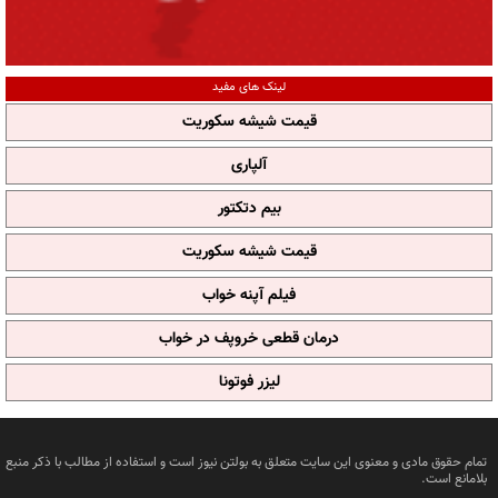
لینک های مفید
قیمت شیشه سکوریت
آلپاری
بیم دتکتور
قیمت شیشه سکوریت
فیلم آپنه خواب
درمان قطعی خروپف در خواب
لیزر فوتونا
تمام حقوق مادی و معنوی این سایت متعلق به بولتن نیوز است و استفاده از مطالب با ذکر منبع
بلامانع است.