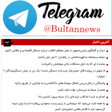
آخرین اخبار
دیدار و گفتگوی رئیس‌جمهور با رهبر معظم انقلاب درباره مسائل اقتصادی و نظامی کشور
حمله مسلحانه به قهوه‌خانه‌ای در زاهدان؛ ۲ نفر جان باختند
نماینده ای که به دلیل مشکلات مالی موبایلش را فروخت
۵ متهم در پرونده قتل حمیدرضا رجب‌زاده دستگیر شدند/ یک زن در میان دستگیرشدگان +
جزئیات
واشنگتن درحال بررسی انتقال موشک‌های «آتاکامس» به اوکراین از طریق ترکیه
هشدار صنعا به عربستان: وقت تلف نکنید
اعدام بد است اما قلب تپنده‌ای را از سینه بیرون کشیدن نه!
به همه ثابت می‌شود که دیپلماسی با رژیم پست سعودی بی‌فایده است| برای تنبیه
آل‌سعود باید با اقدام نظامی تحقیرشان کنیم