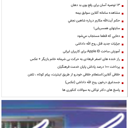
13 توصیه آسان برای رفع بوی بد دهان
مشاهده سامانه آنلاين سوابق بیمه
حكم آيت‌الله مكارم درباره شاهين نجفي
سایتهای همسریابی!
دعايي كه قطعا مستجاب مي‌شود
جزئیات جدید قتل روح الله داداشی
آموزش ساخت Apple ID برای کاربران ایرانی
راز خنده های اصغر فرهادی به حرکت بی شرمانه خانم بازیگر + عکس
پرداخت ۱۰۰ درصد پاداش پایان خدمت فرهنگیان
خلافی آنلاین/استعلام خلافی خودرو از طریق اینترنت، پیام کوتاه ، تلفن
جسدغرق درخون روح الله داداشی (عکس)
پاسخ های دکتر توکلی به سوالات کنکوری ها