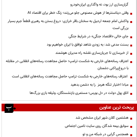
گران‌سازی ارز بود، نه واگذاری ایران‌خودرو
وقتی دیتاسنترها از هوش مصنوعی جلو می‌زنند؛ زنگ خطر برای اقتصاد AI
واکنش امام جمعه اردبیل به سخنان باقر خرازی: دروغ بستن به رهبری قطعاً جرم بسیار
بزرگی است
جای خالی «اقتصاد جنگی» در شرایط جنگی
بسنت مدعی شد: به زودی شاهد توافق با ایران خواهیم بود
از خبرسازی تا جریان‌سازی نقشه راه مدیران هوشمند
اعتراف رسانه‌های خارجی به شکست ترامپ؛ حاصل مجاهدت رسانه‌های انقلابی در مقابله
با دروغ‌پراکنی دشمنان
اعتراف رسانه‌های خارجی به شکست ترامپ حاصل مجاهدت رسانه‌های انقلابی است
مبادا اختیار تنگه هرمز را به دشمن بدهید
اتاق پول دولت در دل بورس؛ مستمری بازنشستگان، وثیقه بازی بزرگ‌ها
پربحث ترین عناوین
هشتمین کلان شهر ایران مشخص شد
سوابق بیمه شدگان روی سایت تامین اجتماعی
همجنس گرایی در شبکه من و تو