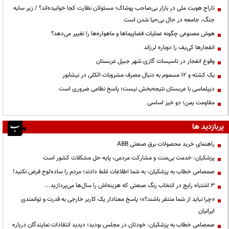
تاراج هویت ملی در بازار بی‌صاحب پوشاک؛ مسئولان نظارت کجا خوابیده‌اند؟ / زیر سایه
جنگ، جامعه در حال بی‌حیا شدن است
هوش مصنوعی چگونه عملیات فضاپیماها و ماهواره‌ها را تغییر می‌دهد؟
انفجارها کی‌یف را دوباره لرزاند
وقوع انفجار در تاسیسات گازی شهر جبیل عربستان
یک کشته و ۱۲ مسموم به دنبال مصرف مشروبات الکلی در نیشابور
دیپلماسی با عربستان نتیجه‌بخش نیست؛ پاسخ نظامی ضروری است
مقاومت یمن؛ دو خیز اساسی
پربازدید ها
راهنمای خرید محصولات برق صنعتی ABB
پزشکیان: خدمت بی‌منت و مشارکت مردمی، پایه حل مشکلات کشور است
صمصامی خطاب به پزشکیان: به شما اطلاعات غلط دادند؛ مردم را ساده‌لوح فرض نکنید!
3 اشتباه رایج در انتخاب رنگ صنعتی که هزینه‌اش را سال‌ها می‌پردازید...
«چرا نباید از شما متنفر باشند؟»؛ پاسخ معنادار یک کاربر خارجی به قدرت و توانمندی
ایرانیان
صمصامی خطاب به پزشکیان: خودتان در مجلس بودید؛ دیدید انتقادات نمایندگان درباره