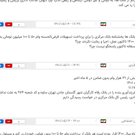
 از بانک ها، به دولتی و غیر دولتی ارتباطی و ربطی ندارد چرا دیوان عدالت اداری بررسی و رسید
 رد می کند.
ض
|
|
۱۷:۳۸ - ۱۴۰۱/۰۵/۰۹
0
مسئولین بانک ها بخشنامه بانک مرکزی را ب
را؟
فانه تاکنون پاسخگو نیست چرا؟
کردی
|
|
۱۴:۲۱ - ۱۴۰۱/۰۵/۱۱
0
ضامن در ۵ ماه اخیر
ی بنده را در بانک رفاه کارگران شهر گلستان جادن تهران ساوه و کد شعبه 974 به علت نداشتن پایان خدمت سربازی ندادند چرا؟
ادی، رئیس کل بانک مرکزی در خواست رسیدگی دارم
ن اجتماعی
|
|
۱۴:۰۰ - ۱۴۰۱/۰۵/۱۲
0
در بهمن ماه سال 1400 قرار بوده است هر بانک از پرداخت وام 50 تا 00