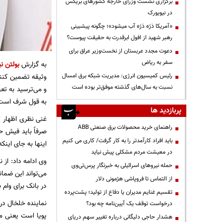
برگزاری نشست وزرای خارجه کشورهای بریکس
در نیویورک
«آمریکا ذرّه ذرّه آب میشود»؛ چگونه پیشبینی
رهبر شهید از افول ابرقدرت به حقیقت پیوست؟
دعوت مجدد عربستان از نخست‌وزیر عراق برای
سفر به ریاض
به گزارش
بولتن نی
رئیس کمیسیون انرژی: مدیریت شبکه برق امسال
وثیقه تضمین کنن
نسبت به سال‌های گذشته موفق‌تر بوده است
و می‌ترسید به تع
به قول شرف است
پربازدید ها
غنی نظری اظهار ک
راهنمای خرید محصولات برق صنعتی ABB
صرفاً باید فیش ح
باید افراد کارآمدتر را به کار گرفت/ کاری می کنیم
اینها به جای اینک
در معیشت مردم مشکلی پیش نیاید
وی ادامه داد: از
حمله نیروهای اسرائیلی به خبرنگار پرس‌تی‌وی
می‌تواند این ضما
از التماس تا فروپاشی هژمونی دلار
در بانک برای وام
تقسیم غنایم مدیران یا دفاع از تولید؛ پشت‌پرده
نماینده خلخال در
درخواست توقف یک آیین‌نامه چه بود؟
پویا است یعنی مت
هشدار حاجی دلیگانی درباره تغییر سهم دریای