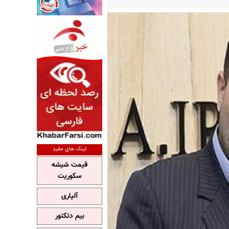
لینک های مفید
قیمت شیشه
سکوریت
آلپاری
بیم دتکتور