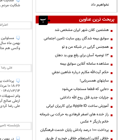
شکایت مردم
نخواهیم داد
شکایت مردم را
پربحث ترین عناوین
اعترا
هشتمین کلان شهر ایران مشخص شد
سوابق بیمه شدگان روی سایت تامین اجتماعی
بهمن ماه سال 1400 تاکنون عمل، اجرا و رعایت نکردند چ
همجنس گرایی در شبکه من و تو
وکسی هم متاس
13 توصیه آسان برای رفع بوی بد دهان
مشاهده سامانه آنلاين سوابق بیمه
علی رضا 
حكم آيت‌الله مكارم درباره شاهين نجفي
سایتهای همسریابی!
پرداخت بیش از ۳۱ هزار وام بدون 
۱۸:۲۶ ۱۰ مرداد ۱۴۰۱
دعايي كه قطعا مستجاب مي‌شود
۱۴۰۱/۰۳/۱۴ - ۱۱:۱۷
وام تسهیلات فرزندآور
جزئیات جدید قتل روح الله داداشی
ازعلی صالح آب
آموزش ساخت Apple ID برای کاربران ایرانی
علی رضا کردی
راز خنده های اصغر فرهادی به حرکت بی شرمانه
خانم بازیگر + عکس
بازنشسته تامی
پرداخت ۱۰۰ درصد پاداش پایان خدمت فرهنگیان
خلافی آنلاین/استعلام خلافی خودرو از طریق