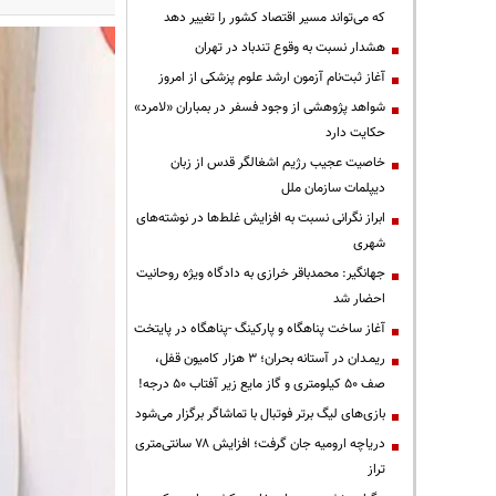
که می‌تواند مسیر اقتصاد کشور را تغییر دهد
هشدار نسبت به وقوع تندباد در تهران
آغاز ثبت‌نام آزمون ارشد علوم پزشکی از امروز
شواهد پژوهشی از وجود فسفر در بمباران «لامرد»
حکایت دارد
خاصیت عجیب رژیم اشغالگر قدس از زبان
دیپلمات سازمان ملل
ابراز نگرانی نسبت به افزایش غلط‌ها در نوشته‌های
شهری
جهانگیر: محمدباقر خرازی به دادگاه ویژه روحانیت
احضار شد
آغاز ساخت پناهگاه و پارکینگ -پناهگاه در پایتخت
ریمـدان در آستانه بحران؛ ۳ هزار کامیون قفل،
صف ۵۰ کیلومتری و گاز مایع زیر آفتاب ۵۰ درجه!
بازی‌های لیگ برتر فوتبال با تماشاگر برگزار می‌شود
دریاچه ارومیه جان گرفت؛ افزایش ۷۸ سانتی‌متری
تراز