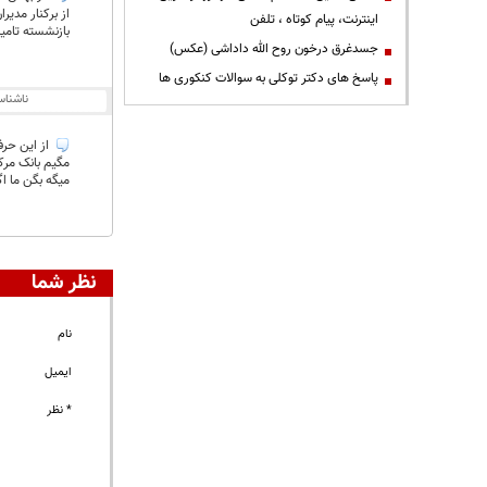
از برکنار مدیر
اینترنت، پیام کوتاه ، تلفن
بازنشسته تامی
جسدغرق درخون روح الله داداشی (عکس)
پاسخ های دکتر توکلی به سوالات کنکوری ها
ناشنا
از این حرفا زیاد میزنن بانک م
مگیم بانک مرکزی گفته ت
میگه بگن ما اگر ۲۰۰ بخوایم بدسم ۴ تا ضامن می
نظر شما
نام
ایمیل
* نظر