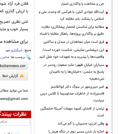
فلان فرد آزاد شود
خزر و مخالفت با واگذاری امتیاز
با ارزش گذاری که 
آیت‌الله جوادی آملی: با هرکس که وحدت ملی و
اسلامی را بشکند، باید مقابله کرد
غنی نظری تصریح کر
مطالبه برای شکستن انحصار پیمانکاری؛ نظارت
بسیار خوب و مثب
دقیق بر واگذاری پروژه‌ها، راهکار مقابله با فساد
برای مشاهده مطا
فرق است میان مجاهدان در میدان و ساکتین
این دیپلماسی نمایشی، شکست خورده است/
منبع:
خبرگزاری مهر
واقعیت‌ها را بپذیرید و به تعهدات خود عمل کنید
برچسب ها:
ضامن ر
سربازانِ خیابانِ ظهور؛ ملتِ مبعوثِ رودسر در
پاسخ به دشمن: «خیابان‌ها را به ناامیدان
گزارش خطا
نمی‌دهیم»
امیر دبیری‌مهر در سوگ دکتر ابوالقاسم
شما می توانید مطالب 
قاسم‌زاده؛ از خاطرات صداوسیما تا کلاس درس
nnews@gmail.com
سیاست
ترامپ از افشای کمبود مهمات آمریکا خشمگین
نظرات بینندگ
است
مرتض
وقتی انرژی، مسیرش را گم می‌کند
اجازه باز شدن مسیر دوم در تنگه هرمز را